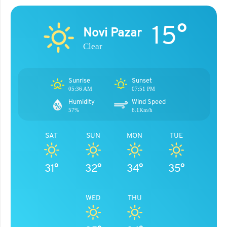
15°
Novi Pazar
Clear
Sunrise
Sunset
05:36 AM
07:51 PM
Humidity
Wind Speed
57%
6.1Km/h
SAT
SUN
MON
TUE
31°
32°
34°
35°
WED
THU