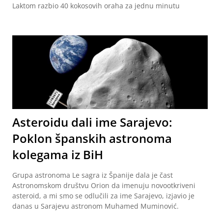
Laktom razbio 40 kokosovih oraha za jednu minutu
Asteroidu dali ime Sarajevo:
Poklon španskih astronoma
kolegama iz BiH
Grupa astronoma Le sagra iz Španije dala je čast
Astronomskom društvu Orion da imenuju novootkriveni
asteroid, a mi smo se odlučili za ime Sarajevo, izjavio je
danas u Sarajevu astronom Muhamed Muminović.