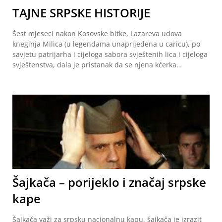
TAJNE SRPSKE HISTORIJE
Šest mjeseci nakon Kosovske bitke, Lazareva udova
kneginja Milica (u legendama unaprijeđena u caricu), po
savjetu patrijarha i cijeloga sabora svještenih lica i cijeloga
svještenstva, dala je pristanak da se njena kćerka…
Šajkača – porijeklo i značaj srpske
kape
Šajkača važi za srpsku nacionalnu kapu, šajkača je izrazit