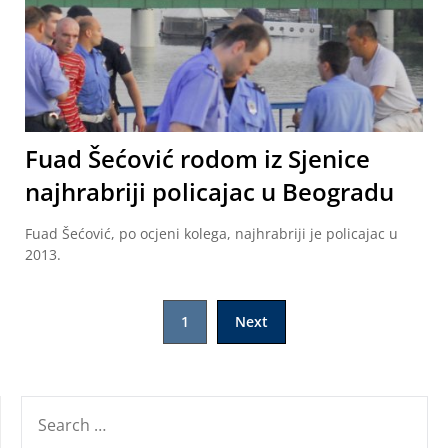
Fuad Šećović rodom iz Sjenice
najhrabriji policajac u Beogradu
Fuad Šećović, po ocjeni kolega, najhrabriji je policajac u
2013.
Posts
1
Next
navigation
SEARCH
FOR: