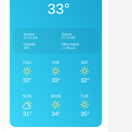
33°
Sunrise
Sunset
05:33 AM
07:53 PM
Humidity
Wind Speed
20%
11.9Km/h
THU
FRI
SAT
33°
33°
32°
SUN
MON
TUE
31°
34°
35°