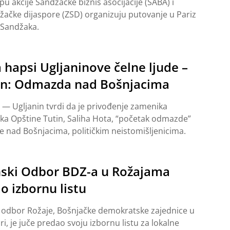
u akcije Sandžačke biznis asocijacije (SABA) i
žačke dijaspore (ZSD) organizuju putovanje u Pariz
 Sandžaka.
a hapsi Ugljaninove čelne ljude –
in: Odmazda nad Bošnjacima
 — Ugljanin tvrdi da je privođenje zamenika
ka Opštine Tutin, Saliha Hota, “početak odmazde”
je nad Bošnjacima, političkim neistomišljenicima.
ski Odbor BDZ-a u Rožajama
o izbornu listu
 odbor Rožaje, Bošnjačke demokratske zajednice u
i, je juče predao svoju izbornu listu za lokalne