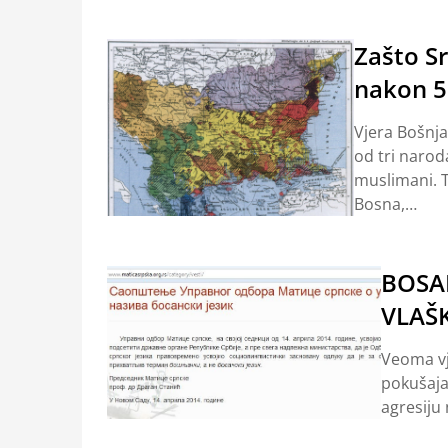
Zašto Sr
nakon 5
Vjera Bošnja
od tri narod
muslimani. T
Bosna,…
BOSAN
VLAŠK
Veoma vj
pokušaja
agresiju 