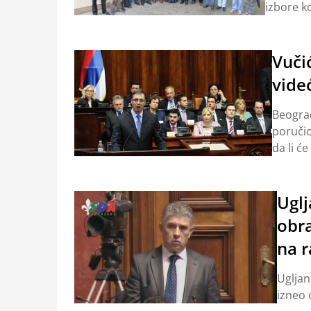
izbore ko
Vučić
vide
Beograd
poručio
da li ć
Uglj
obra
na r
Ugljan
izneo 