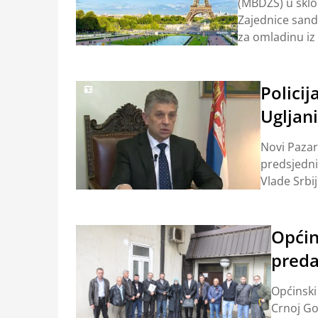
(MBDZS) u sklop
Zajednice sand
za omladinu iz
Policij
Ugljan
Novi Pazar
predsjedni
Vlade Srbi
Općin
preda
Općinski
Crnoj Gor