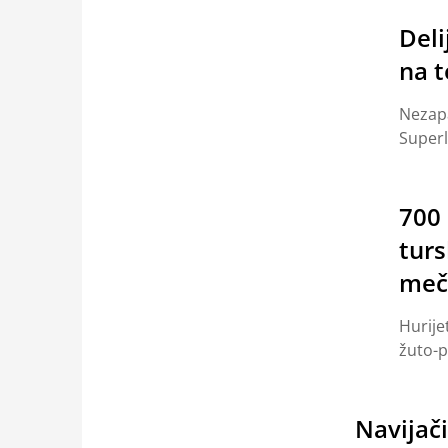
Del
na 
Nezapa
Superl
700 
turs
meč
Hurijet
žuto-p
Navijač