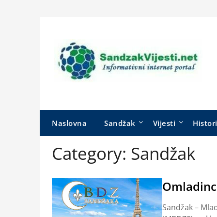
Skip
to
content
Naslovna
Sandžak
Vijesti
Histor
Category:
Sandžak
Omladinci
Sandžak – Mla