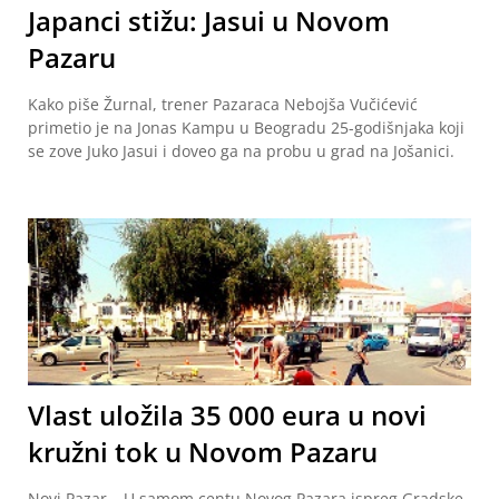
Japanci stižu: Jasui u Novom
Pazaru
Kako piše Žurnal, trener Pazaraca Nebojša Vučićević
primetio je na Jonas Kampu u Beogradu 25-godišnjaka koji
se zove Juko Jasui i doveo ga na probu u grad na Jošanici.
Vlast uložila 35 000 eura u novi
kružni tok u Novom Pazaru
Novi Pazar – U samom centu Novog Pazara ispreg Gradske