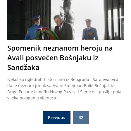
Spomenik neznanom heroju na
Avali posvećen Bošnjaku iz
Sandžaka
Nekoliko uglednih historičara iz Beograda i Sarajeva tvrdi
da je neznani junak sa Avale Sulejman Balić Bošnjak iz
Duge Poljane između Novog Pazara i Sjenice. I poslije pola
vijeka polaganja vijenaca i…
Posts
Previous
32
navigation