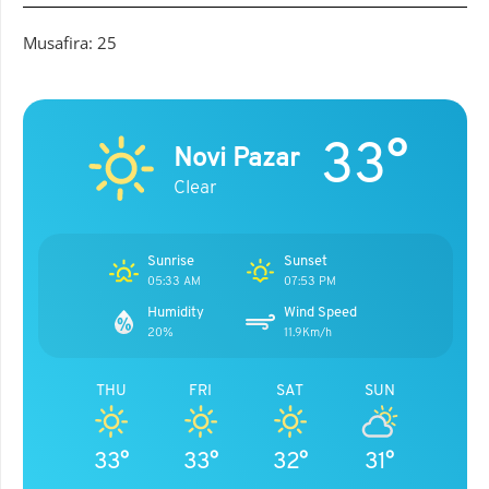
Musafira: 25
33°
Novi Pazar
Clear
Sunrise
Sunset
05:33 AM
07:53 PM
Humidity
Wind Speed
20%
11.9Km/h
THU
FRI
SAT
SUN
33°
33°
32°
31°