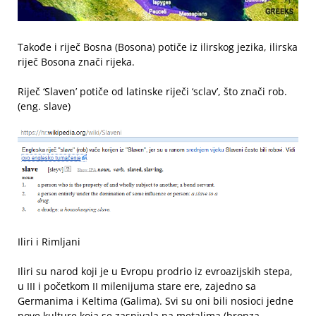
Takođe i riječ Bosna (Bosona) potiče iz ilirskog jezika, ilirska
riječ Bosona znači rijeka.
Riječ ‘Slaven’ potiče od latinske riječi ‘sclav’, što znači rob.
(eng. slave)
Iliri i Rimljani
Iliri su narod koji je u Evropu prodrio iz evroazijskih stepa,
u III i početkom II milenijuma stare ere, zajedno sa
Germanima i Keltima (Galima). Svi su oni bili nosioci jedne
nove kulture koja se zasnivala na metalima (bronza,