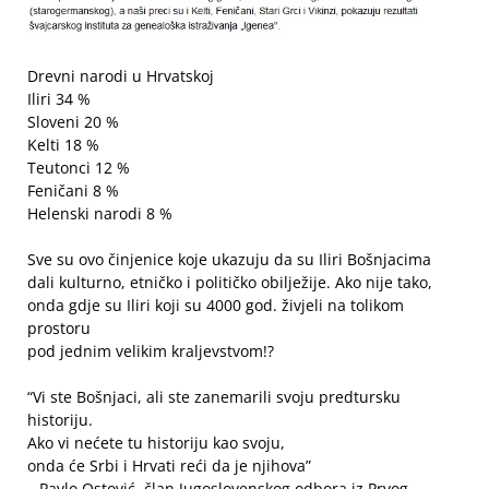
Drevni narodi u Hrvatskoj
Iliri 34 %
Sloveni 20 %
Kelti 18 %
Teutonci 12 %
Feničani 8 %
Helenski narodi 8 %
Sve su ovo činjenice koje ukazuju da su Iliri Bošnjacima
dali kulturno, etničko i političko obilježije. Ako nije tako,
onda gdje su Iliri koji su 4000 god. živjeli na tolikom
prostoru
pod jednim velikim kraljevstvom!?
“Vi ste Bošnjaci, ali ste zanemarili svoju predtursku
historiju.
Ako vi nećete tu historiju kao svoju,
onda će Srbi i Hrvati reći da je njihova”
– Pavlo Ostović, član Jugoslovenskog odbora iz Prvog