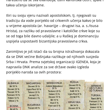
takva učenja iskorijene.
Iliri su svoju vjeru nazivali apostolskom, tj. njegovali su
tradiciju da vode porijeklo od crkvenih učenja kakvo je bilo
u vrijeme apostola (ar. havarijje – drugovi Isa, a. s./Isusa
Hrista), za razliku od pravoslavne i katoličke crkve koje su
se od toga bile davno udaljile; a u Raškoj je dominanciju
uspijela uspostaviti bizantijska pravoslavna crkva.
Zanimljivo je još istaći da su brojna istraživanja dokazala
da se DNK većine Bošnjaka razlikuje od njihovih susjeda
Srba i Hrvata. Prema svjetskoj organizaciji IGENEA, koja je
napravila DNK analize za sve države ovako izgleda
porijeklo naroda sa ovih prostora: