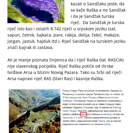
kazati o Sandžaku jeste, da
se kaže Raška a ne Sandžak
i da je Sandžak turska
riječ. Da Sandžak je turska
riječ isto kao i ostalih 8.742 riječi u srpskom jeziku (sat,
sapun, četnik, šajkaća, pare, rakija, delija, čekić, makaze,
jorgan, jastuk, hajduk itd.). Riječ Sandžak na turskom jeziku
znači bajrak ili zastava.
Ali je manje poznata činjenica da i riječ Raška (lat. RASCIA)
nije slavenskog porijekla. Riječ Raška potiče od ilirske
tvrđave Arsa u blizini Novog Pazara. Tako su Srbi od riječi
Arsa napravi riječ RAS (Stari Ras) i kasnije Raška.