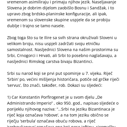
vremenom asimiliraju i primaju njihov jezik. Naseljavanje
Slovena je dobrim dijelom zaobišlo Bosnu i Sandžak, i to
upravo zbog brdsko-planinske konfiguracije, ali ipak,
vremenom su slovenske skupine uspjele da se probiju
dublje i trajno se tamo nasele.
Zbog toga što su te Ilire sa svih strana okruživali Sloveni u
velikom broju, nisu uspjeli zadržati svoju etničku
samostalnost. Nasljednici Slovena na našim prostorima su
Srbi, Crnogorci i Hrvati, ali Srbi to posebno naglašavaju, a
nasljednici Rimskog carstva bivaju Bizantinci.
Srbi su narod koji se prvi put spominje u 7. vijeku. Riječ
‘Srbin’ po, većini mišljenja historičara, potiče od grčke riječi
‘servus’, što znači, također, rob. Dokazi su sljedeći:
1) Car Konstantin Porfirogenet je u svom djelu „De
Administrando Imperio” , oko 950. god., napisao sljedeće o
porijeklu njihovog naziva: “…Srbi na jeziku Bizantinaca je
riječ koja označava ‘robove’, a na tom jeziku obično se
riječju ‘serbula’ označava obuću robova, a riječ
‘serboulianous’ označava one koji nose jeftinu, siromašku