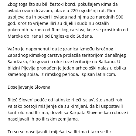
Zbog toga što su bili žestoki borci, pokušajem Rima da
ovlada ovom državom, ulaze u 220-ogodišnji rat. Rim
uspijeva da ih pokori i ovlada nad njima za narednih 500
god. Kroz to vrijeme Iliri su dijelili sudbinu ostalih
pokorenih naroda od Rimskog carstva, koje se prostiralo od
Maroka do Irana i od Engleske do Sudana.
Važno je napomenuti da je granica između Isročnog i
Zapadnog Rimskog carstva prolazila teritorijom današnjeg
Sandžaka, što govori o ulozi ove teritorije na Balkanu. U
blizini Pljevlja pronađen je jedan arheološki nalaz u obliku
kamenog spisa, iz rimskog perioda, ispisan latinicom.
Doseljavanje Slovena
Riječ ‘Sloven’ potiče od latinske riječi ‘sclav’, što znači rob.
Pa tako postoji mišljenje da su Rimljani, da bi uspostavili
kontrolu nad Ilirima, doveli sa Karpata Slovene kao robove i
naseljavali ih po ilirskim zemljama.
Tu su se naseljavali i miješali sa Ilirima i tako se Iliri