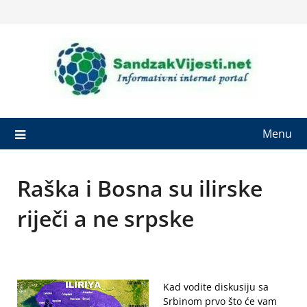
Skip
to
content
Menu
Raška i Bosna su ilirske
riječi a ne srpske
Kad vodite diskusiju sa
Srbinom prvo što će vam