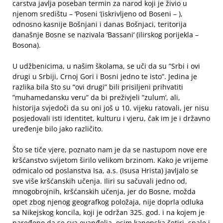
carstva javlja poseban termin za narod koji je živio u
njenom središtu – ‘Poseni ‘(iskrivljeno od Boseni – ),
odnosno kasnije Bošnjani i danas Bošnjaci, teritorija
današnje Bosne se nazivala ‘Bassani‘ (ilirskog porijekla –
Bosona).
U udžbenicima, u našim školama, se uči da su ”Srbi i ovi
drugi u Srbiji, Crnoj Gori i Bosni jedno te isto”. Jedina je
razlika bila što su “ovi drugi” bili prisiljeni prihvatiti
”muhamedansku veru” da bi preživjeli ”zulum’, ali,
historija svjedoči da su oni još u 10. vijeku ratovali, jer nisu
posjedovali isti identitet, kulturu i vjeru, čak im je i državno
uređenje bilo jako različito.
Što se tiče vjere, poznato nam je da se nastupom nove ere
kršćanstvo svijetom širilo velikom brzinom. Kako je vrijeme
odmicalo od poslanstva Isa, a.s. (Isusa Hrista) javljalo se
sve više kršćanskih učenja. Iliri su sačuvali jedno od,
mnogobrojnih, kršćanskih učenja, jer do Bosne, možda
opet zbog njenog geografkog položaja, nije doprla odluka
sa Nikejskog koncila, koji je održan 325. god. i na kojem je
naređeno da se sva evanđelja, osim kanonska četiri, spale i