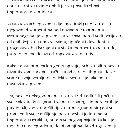
obuću. Srbi su to ime dobili jer su postali robovi
imperatora Bizantinaca…”
2) Isto tako arhiepiskom Giljeljmo Tirski (1139.-1186.) u
njegovim dokumentima pod nazivom “Monumenta
Montenegrina” je zapisao: “…a sav ovaj narod vodi porijeklo
od onih koji su u tim krajevima, upućeni i dovedeni u
progonstvo, bili kaznjeni da sijeku mermer i kopaju rude,
pa zato im ime dolazi od ‘ropstva’ – ‘servitutis’..”
Kako Konstantin Porforogenet opisuje, Srbi su bili robovi u
Bizantisjkom carstvu. Tražili su od cara da ih pusti da se
vrate u svoju zemlju na daleki sjever. Pa je tako on u
nastavku zapisao:
“Pa, poslije nekog vremena, ti su isti Srbi odlučili poći u
svoje vlastite kuće (vratiti se na Karpate), a imperator ih je
pustio. Ali, kad su prešli rijeku Dunav (Danoubin) oni su
promijenili svoje mišljenje pa su poslali jednu molbu
imperatoru Herakliju, putem vojnog zapovjednika koji je
tada bio u Belegradonu, da bi on njima dao drugu zemlju