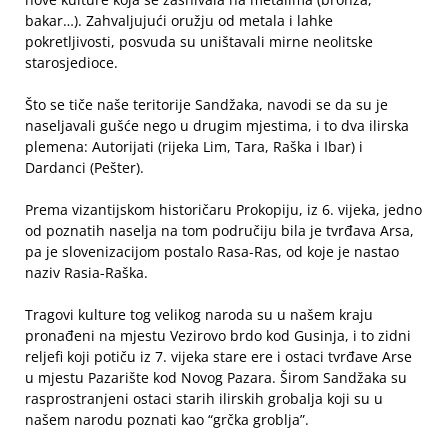
bakar…). Zahvaljujući oružju od metala i lahke
pokretljivosti, posvuda su uništavali mirne neolitske
starosjedioce.
Što se tiče naše teritorije Sandžaka, navodi se da su je
naseljavali gušće nego u drugim mjestima, i to dva ilirska
plemena: Autorijati (rijeka Lim, Tara, Raška i Ibar) i
Dardanci (Pešter).
Prema vizantijskom historičaru Prokopiju, iz 6. vijeka, jedno
od poznatih naselja na tom područiju bila je tvrđava Arsa,
pa je slovenizacijom postalo Rasa-Ras, od koje je nastao
naziv Rasia-Raška.
Tragovi kulture tog velikog naroda su u našem kraju
pronađeni na mjestu Vezirovo brdo kod Gusinja, i to zidni
reljefi koji potiču iz 7. vijeka stare ere i ostaci tvrđave Arse
u mjestu Pazarište kod Novog Pazara. Širom Sandžaka su
rasprostranjeni ostaci starih ilirskih grobalja koji su u
našem narodu poznati kao “grčka groblja”.