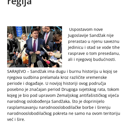
regija
Uspostavom nove
Jugoslavije Sandžak nije
prerastao u njenu saveznu
jedinicu i otad se vode tihe
rasprave o tom presedanu,
ali i njegovoj budućnosti.
SARAJEVO – Sandžak ima dugu i burnu historiju u kojoj se
njegova sudbina prelamala kroz različite vremenske
periode i događaje. U novijoj historiji ovog područja
posebno je značajan period Drugoga svjetskog rata, tokom
kojeg je bio pod upravom Zemaljskog antifašističkog vijeća
narodnog oslobođenja Sandžaka, što je doprinijelo
rasplamsavanju narodnooslobodilačke borbe i širenju
narodnooslobodilačkog pokreta ne samo na ovom teritoriju
već i šire.