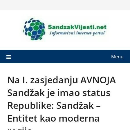
Skip
to
content
Menu
Na I. zasjedanju AVNOJA
Sandžak je imao status
Republike: Sandžak –
Entitet kao moderna