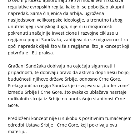
U ovom procesu apsorbiraju se svi modaliteti i iskustva
regulative evropskih regija, kako bi se poboljšao ukupni
napredak. Sama činjenica da Srbija, ugrožena
nasljedstvom velikosrpske ideologije, a trenutno i zbog
unutrašnjeg i vanjskog duga, nije ni u mogućnosti
pokrenuti značajnije investicione i razvojne cikluse u
regijama poput Sandžaka, zahtijeva da se odgovornost za
opći napredak dijeli što više s regijama, što je koncept koji
potvrđuje i EU praksa.
Građani Sandžaka dobivaju na osjećaju sigurnosti i
pripadnosti, te dobivaju pravo da aktivno doprinesu boljoj
budućnosti njihove države Srbije, odnosno Crne Gore.
Prekogranična regija Sandžak je i svojevrsna „buffer zone“
između Srbije i Crne Gore, što svakako ublažava nasrtaje
radikalnih struja iz Srbije na unutrašnju stabilnost Crne
Gore.
Predloženi koncept nije u sukobu s pozitivnim tumačenjem
odredbi Ustava Srbije i Crne Gore, koji pokrivaju ovu
materiju.