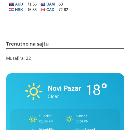
Trenutno na sajtu
Musafira: 22
18°
Novi Pazar
Clear
Sunrise
Sunset
05:36 AM
07:51 PM
Humidity
Wind Speed