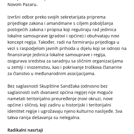
Novom Pazaru.
Izvršni odbor preko svojih sekretarijata priprema
prijedloge zakona i amandmane s ciljem poboljšanja
postojećih zakona i propisa koji reguliraju rad jedinica
lokalne samouprave (gradovi i općine) i obuhvataju novi
koncept regija. Također, radi na formiranju prijedloga u
vezi s raspodjelom javnih prihoda u dijelu koji se odnosi na
finansiranje jedinica lokalne samouprave i regija,
osigurava sredstva za saradnju sa sličnim organizacijama
u zemlji i inozemstvu, kao i pokrivanje troškova članarine
za članstvo u međunarodnim asocijacijama.
Bez saglasnosti Skupštine Sandžaka (odnosno bez
saglasnosti svih dvanaest općina regije) nije moguće
nametati teritorijalno preuređenje (novi okruzi, nove
općine i slično), koji zadiru u historijski i teritorijalni
identitet regije i ugrožavaju njeno kulturno naslijeđe. Sva
takva ranija dešavanja su nelegalna.
Radikalni nasrtaji