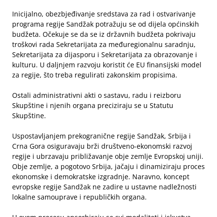
Inicijalno, obezbjeđivanje sredstava za rad i ostvarivanje
programa regije Sandžak potražuju se od dijela općinskih
budžeta. Očekuje se da se iz državnih budžeta pokrivaju
troškovi rada Sekretarijata za međuregionalnu saradnju,
Sekretarijata za dijasporu i Sekretarijata za obrazovanje i
kulturu. U daljnjem razvoju koristit će EU finansijski model
za regije, što treba regulirati zakonskim propisima.
Ostali administrativni akti o sastavu, radu i reizboru
Skupštine i njenih organa preciziraju se u Statutu
Skupštine.
Uspostavljanjem prekogranične regije Sandžak, Srbija i
Crna Gora osiguravaju brži društveno-ekonomski razvoj
regije i ubrzavaju približavanje obje zemlje Evropskoj uniji.
Obje zemlje, a pogotovo Srbija, jačaju i dinamiziraju proces
ekonomske i demokratske izgradnje. Naravno, koncept
evropske regije Sandžak ne zadire u ustavne nadležnosti
lokalne samouprave i republičkih organa.