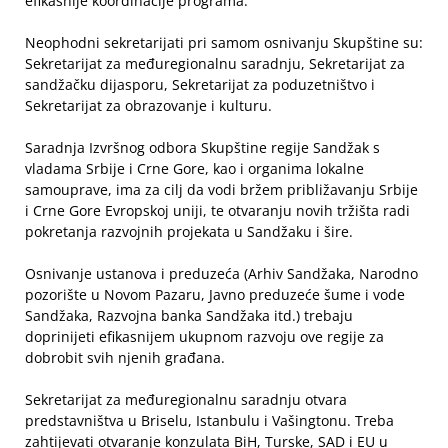
efikasnije koordinacije programa.
Neophodni sekretarijati pri samom osnivanju Skupštine su:
Sekretarijat za međuregionalnu saradnju, Sekretarijat za
sandžačku dijasporu, Sekretarijat za poduzetništvo i
Sekretarijat za obrazovanje i kulturu.
Saradnja Izvršnog odbora Skupštine regije Sandžak s
vladama Srbije i Crne Gore, kao i organima lokalne
samouprave, ima za cilj da vodi bržem približavanju Srbije
i Crne Gore Evropskoj uniji, te otvaranju novih tržišta radi
pokretanja razvojnih projekata u Sandžaku i šire.
Osnivanje ustanova i preduzeća (Arhiv Sandžaka, Narodno
pozorište u Novom Pazaru, Javno preduzeće šume i vode
Sandžaka, Razvojna banka Sandžaka itd.) trebaju
doprinijeti efikasnijem ukupnom razvoju ove regije za
dobrobit svih njenih građana.
Sekretarijat za međuregionalnu saradnju otvara
predstavništva u Briselu, Istanbulu i Vašingtonu. Treba
zahtijevati otvaranje konzulata BiH, Turske, SAD i EU u