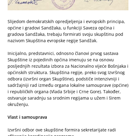
Slijedom demokratskih opredjeljenja i evropskih principa,
općine i gradovi Sandžaka, u funkciji Saveza općina i
gradova Sandžaka, trebaju formirati svoju skupštinu pod
nazivom Skupština evropske regije Sandžak.
Inicijalno, predstavnici, odnosno članovi prvog sastava
Skupštine iz pojedinih općina imenuju se na osnovu
posljednjih rezultata izbora za Nacionalno vijeće Bošnjaka i
općinskih struktura. Skupština regije, preko svog Izvršnog
odbora (izvršni organ Skupštine), podstiče intenzivniji i
sadržajniji rad između organa lokalne samouprave (općine)
i republičkih organa (Vlada Srbije i Crne Gore). Također,
ostvaruje saradnju sa srodnim regijama u užem i širem
okruženju.
Vlast i samouprava
Izvršni odbor ove skupštine formira sekretarijate radi