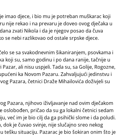
je imao djece, i bio mu je potreban muškarac koji
ru nije rekao i na prevaru je doveo ovog dječaka u
dana zvati Nikola i da je njegov posao da čuva
ko se nebi razlikovao od ostale srpske djece.
očelo se sa svakodnevnim šikaniranjem, psovkama i
ka koji su, samo godinu i po dana ranije, tačnije u
 Pazar, ali nisu uspjeli. Tada su, sa Golije, Rogozne,
i upućeni ka Novom Pazaru. Zahvaljujući jedinstvu i
vog Pazara, četnici Draže Mihailovića doživjeli su
vog Pazara, njihovo iživljavanje nad ovim dječakom
je oslobođen, pričao da su ga lokalni četnici sedam
iju, već im je bio cilj da ga psihički slome i da poludi.
m, dok je čuvao svinje, nije slučajno sreo nekog
 tešku situaciju. Pazarac je bio šokiran onim što je