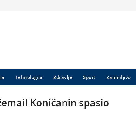
ija
Tehnologija
Zdravlje
Sport
Zanimljivo
email Koničanin spasio