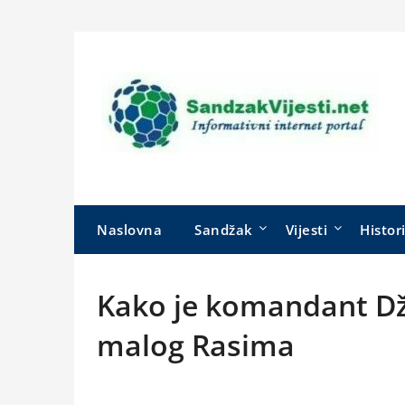
Skip
to
content
Naslovna
Sandžak
Vijesti
Histor
Kako je komandant Dž
malog Rasima