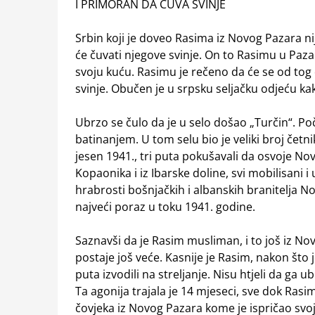
I PRIMORAN DA ČUVA SVINJE
Srbin koji je doveo Rasima iz Novog Pazara ni
će čuvati njegove svinje. On to Rasimu u Paza
svoju kuću. Rasimu je rečeno da će se od tog 
svinje. Obučen je u srpsku seljačku odjeću ka
Ubrzo se čulo da je u selo došao „Turčin“. P
batinanjem. U tom selu bio je veliki broj četni
jesen 1941., tri puta pokušavali da osvoje Novi
Kopaonika i iz Ibarske doline, svi mobilisani 
hrabrosti bošnjačkih i albanskih branitelja No
najveći poraz u toku 1941. godine.
Saznavši da je Rasim musliman, i to još iz No
postaje još veće. Kasnije je Rasim, nakon što 
puta izvodili na streljanje. Nisu htjeli da ga ub
Ta agonija trajala je 14 mjeseci, sve dok Rasi
čovjeka iz Novog Pazara kome je ispričao svoju