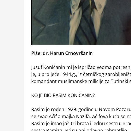
Piše: dr. Harun Crnovršanin
Jusuf Koničanin mi je ispričao veoma potres
je, u proljeće 1944.g., iz četničkog zarobljen
komandant muslimanske milicije za Tutinski s
KO JE BIO RASIM KONIČANIN?
Rasim je rođen 1929. godine u Novom Pazaru, u
se zvao Aćif a majka Nazifa. Aćifova kuća se na
Rasim je imao još tri brata i jednu sestru. Bra
sestra Ramiza. Svi su oni odavno rahmetlije.