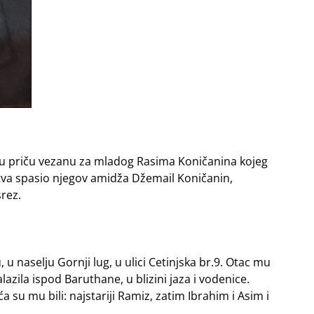
nu priču vezanu za mladog Rasima Koničanina kojeg
ištva spasio njegov amidža Džemail Koničanin,
rez.
 naselju Gornji lug, u ulici Cetinjska br.9. Otac mu
lazila ispod Baruthane, u blizini jaza i vodenice.
ća su mu bili: najstariji Ramiz, zatim Ibrahim i Asim i