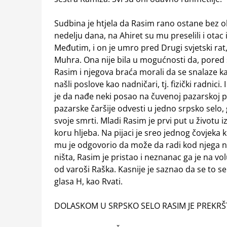
Sudbina je htjela da Rasim rano ostane bez o
nedelju dana, na Ahiret su mu preselili i ota
Međutim, i on je umro pred Drugi svjetski rat
Muhra. Ona nije bila u mogućnosti da, pored s
Rasim i njegova braća morali da se snalaze kak
našli poslove kao nadničari, tj. fizički radnici
je da nađe neki posao na čuvenoj pazarskoj pija
pazarske čaršije odvesti u jedno srpsko selo, 
svoje smrti. Mladi Rasim je prvi put u životu 
koru hljeba. Na pijaci je sreo jednog čovjeka 
mu je odgovorio da može da radi kod njega na
ništa, Rasim je pristao i neznanac ga je na v
od varoši Raška. Kasnije je saznao da se to se
glasa H, kao Rvati.
DOLASKOM U SRPSKO SELO RASIM JE PREKRŠ