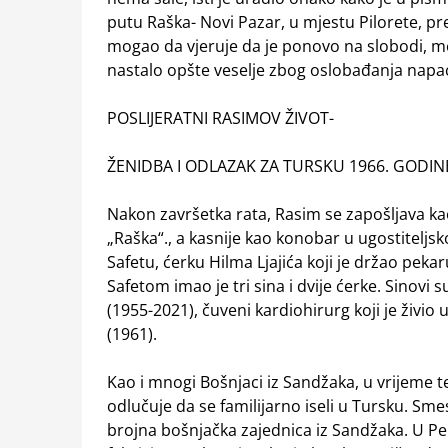
putu Raška- Novi Pazar, u mjestu Pilorete, p
mogao da vjeruje da je ponovo na slobodi, me
nastalo opšte veselje zbog oslobađanja nap
POSLIJERATNI RASIMOV ŽIVOT-
ŽENIDBA I ODLAZAK ZA TURSKU 1966. GODIN
Nakon završetka rata, Rasim se zapošljava k
„Raška“., a kasnije kao konobar u ugostitelj
Safetu, ćerku Hilma Ljajića koji je držao pek
Safetom imao je tri sina i dvije ćerke. Sinovi s
(1955-2021), čuveni kardiohirurg koji je živio u
(1961).
Kao i mnogi Bošnjaci iz Sandžaka, u vrijeme 
odlučuje da se familijarno iseli u Tursku. Smes
brojna bošnjačka zajednica iz Sandžaka. U Pen