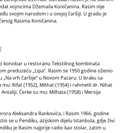
redat vojnicima Džemaila Koničanina. Rasim nije
đu svojim narodom i u svojoj čaršiji. U gradu je
aćenog Rasima Koničanina.
E
ao konobar u restoranu Tekstilnog kombinata
skom preduzeću „Lipa“. Rasim se 1950 godine oženio
aru „Na vrh čaršije“ u Novom Pazaru. U braku sa
u mu: Rifat (1952), Mithat (1954) i rahmetli dr. Nihat
 Antaliji. Ćerke su mu: Milhata (1958) i Mersija
terora Aleksandra Rankovića, i Rasim 1966. godine
tio se u Pendiku, azijskom dijelu Istanbula, gdje živi
diku je Rasim najprije radio kao stolar, zatim u