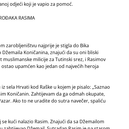
panoj odjeći koji je vapio za pomoć.
ROĐAKA RASIMA
m zarobljeništvu najprije je stigla do Bika
 Džemaila Koničanina, znajući da su oni bliski
muslimanske milicije za Tutinski srez, i Rasimov
 je ostao upamćen kao jedan od najvećih heroja
z sela Hrvati kod Raške u kojem je pisalo: „Saznao
asim Koničanin. Zahtijevam da ga odmah okupate,
Pazar. Ako to ne uradite do sutra navečer, spaliću
 se kući nalazio Rasim. Znajući da sa Džemailom
smu zahtijevao Džemail. Sutradan Rasim je na starom