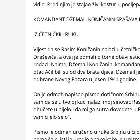
vidio. Pred njim je stajao živi kostur u pocije
KOMANDANT DŽEMAIL KONIČANIN SPAŠAVA 
IZ ČETNIČKIH RUKU
Vijest da se Rasim Koničanin nalazi u četničko
Dreševića, a ovaj je odmah o tome obavijestio
rođaci. Naime, Džemail Koničanin, komandant 
otac Aćif bili su od dva brata djeca. Džemail
odbrane Novog Pazara u jesen 1941.godine.
On je odmah napisao pismo dotičnom Srbinu i
sam da se u tvojoj kući nalazi moj sinovac R
obučete u bijelo i da mi ga sutra dovedete u 
vam cijelo selo“.
Pismo je odmah uručeno u ruke Srbinu u čijoj
nema šale, isti je uradio onako kako je u pi