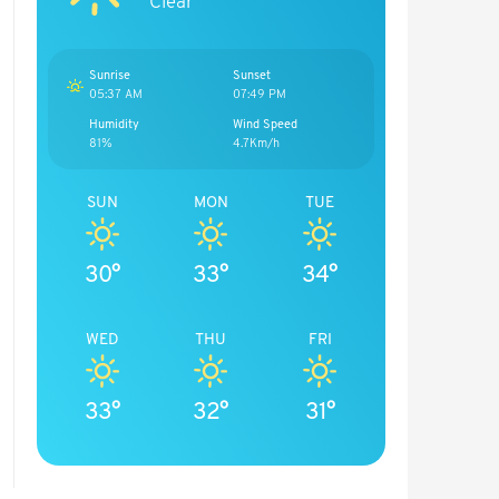
Clear
Sunrise
Sunset
05:37 AM
07:49 PM
Humidity
Wind Speed
81%
4.7Km/h
SUN
MON
TUE
30°
33°
34°
WED
THU
FRI
33°
32°
31°