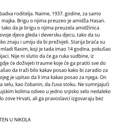
badva roditelja. Naime, 1937. godine, za samo
c i majka. Brigu o njima preuzeo je amidža Hasan.
, tako da je brigu o njima preuzela amidžinica
voje djece gleda i deversku djecu, tako da su
o znaju i umiju da bi preživjeli. Starija braća su
. I mladi Rasim, koji je tada imao 14 godina, pokušao
ci. Nije ni slutio da će ga ruka sudbine, iz
gdje će doživjeti traume koje će ga pratiti sve do
izašao da traži bilo kakav posao kako bi zaradio za
kojeg je upitao da li ima kakav posao za njega. On
 selu, kao čobanin, da čuva stoku. Ne sumnjajući
olujskim kolima odveo u jedno srpsko selo nedaleko
lo zove Hrvati, ali ga pravoslavci izgovaraju bez
TEN U NIKOLA