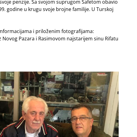
o svoje penzije. Sa svojom suprugom Safetom obavio
99. godine u krugu svoje brojne familije. U Turskoj
informacijama i priloženim fotografijama:
z Novog Pazara i Rasimovom najstarijem sinu Rifatu