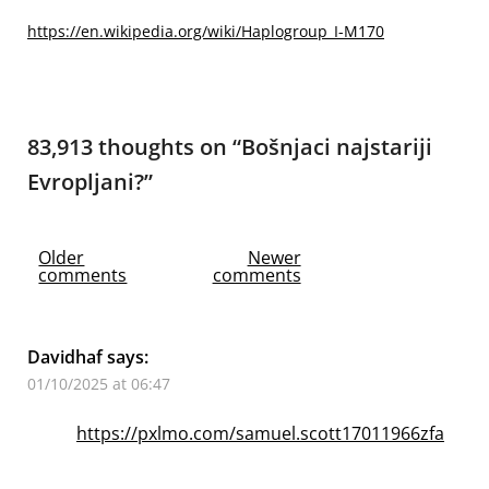
https://en.wikipedia.org/wiki/Haplogroup_I-M170
83,913 thoughts on “
Bošnjaci najstariji
Evropljani?
”
Comments
Older
Newer
comments
comments
navigation
Davidhaf
says:
01/10/2025 at 06:47
https://pxlmo.com/samuel.scott17011966zfa