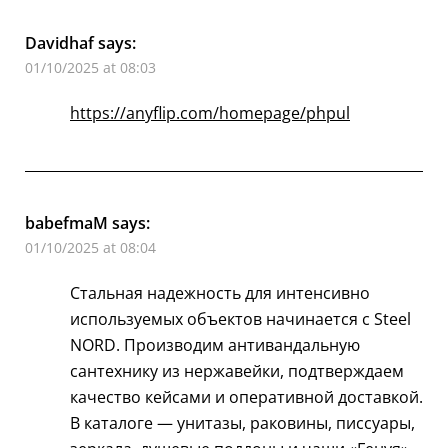
Davidhaf
says:
01/10/2025 at 08:03
https://anyflip.com/homepage/phpul
babefmaM
says:
01/10/2025 at 08:04
Стальная надежность для интенсивно
используемых объектов начинается с Steel
NORD. Производим антивандальную
сантехнику из нержавейки, подтверждаем
качество кейсами и оперативной доставкой.
В каталоге — унитазы, раковины, писсуары,