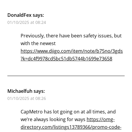
DonaldFex
says:
01/10/2025 at 08:24
Previously, there have been safety issues, but
with the newest
https://www.diigo.com/item/note/b75no/3gds
?k=dc4f9978cd5bc51db5744b1699e73658
Michaelfuh
says:
01/10/2025 at 08:26
CapMetro has lot going on at all times, and
we’re always looking for ways
https://omg-
directory.com/listings13789366/promo-code-