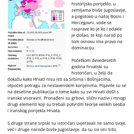
historijsko porijeklo, u
zemljama bivše Jugoslavije,
a pogotovo u našoj Bosni i
Hercegovni, vode se
rasprave ko je ko i odakle
je došao, te koji narod po
tom osnovu ima pravo na
dominaciju.
Početkom devedesetih
godina hrvatski su
historičari, u želji da
dokažu kako Hrvati nisu isti sa Srbima i Bošnjacima,
otpočeli potragu za neslavenskim korijenima. Pojavile su se
na desetine publikacija o tome kako su svi Hrvati došli s
iranske visoravni. Pronađeni su grbovi, slični nazivi i mnogi
drugi elementi koji su trebali potvrditi teorije velikih seoba
i iranskog porijekla Hrvata.
S druge strane srpski su istoričari uvjeravali ne samo svoje,
več i druge narode bivše Jugoslavije, da su svi oni Srbi,