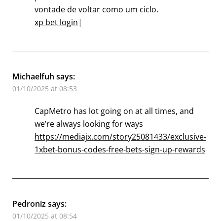
vontade de voltar como um ciclo.
xp bet login
|
Michaelfuh
says:
01/10/2025 at 08:53
CapMetro has lot going on at all times, and
we’re always looking for ways
https://mediajx.com/story25081433/exclusive-
1xbet-bonus-codes-free-bets-sign-up-rewards
Pedroniz
says:
01/10/2025 at 08:54