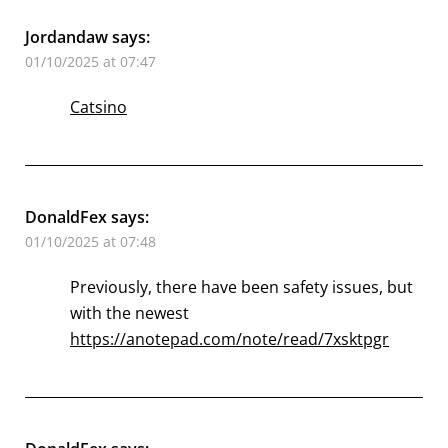
Jordandaw
says:
01/10/2025 at 07:47
Catsino
DonaldFex
says:
01/10/2025 at 07:48
Previously, there have been safety issues, but
with the newest
https://anotepad.com/note/read/7xsktpgr