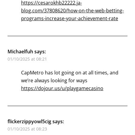
https://cesarokhb22222.ja-
blog.com/37808620/how-on-the-web-betting-
programs-increase-your-achievement-rate
Michaelfuh
says:
01/10/2025 at 08:21
CapMetro has lot going on at all times, and
we’re always looking for ways
https://dojour.us/u/playgamecasino
flickerzippyowl5cig
says:
01/10/2025 at 08:23