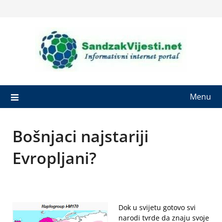
Skip
to
content
Menu
Bošnjaci najstariji
Evropljani?
Dok u svijetu gotovo svi
narodi tvrde da znaju svoje