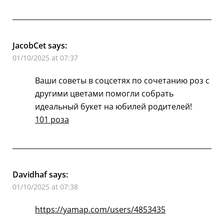
JacobCet
says:
01/10/2025 at 07:37
Ваши советы в соцсетях по сочетанию роз с
другими цветами помогли собрать
идеальный букет на юбилей родителей!
101 роза
Davidhaf
says:
01/10/2025 at 07:38
https://yamap.com/users/4853435