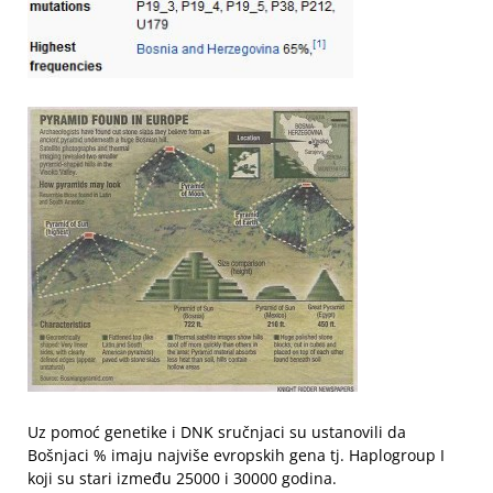
Uz pomoć genetike i DNK sručnjaci su ustanovili da
Bošnjaci % imaju najviše evropskih gena tj. Haplogroup I
koji su stari između 25000 i 30000 godina.