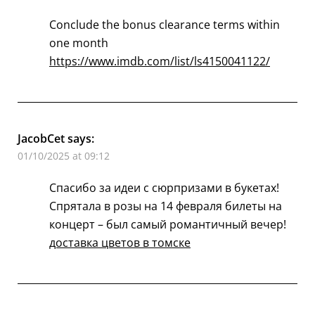
Conclude the bonus clearance terms within
one month
https://www.imdb.com/list/ls4150041122/
JacobCet
says:
01/10/2025 at 09:12
Спасибо за идеи с сюрпризами в букетах!
Спрятала в розы на 14 февраля билеты на
концерт – был самый романтичный вечер!
доставка цветов в томске