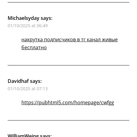
Michaelsyday
says:
01/10/2025 at 06:49
накрутка подписчиков в тг канал живые
бесплатно
Davidhaf
says:
01/10/2025 at 07:13
https://pubhtml5.com/homepage/cwfgg
WilliamWeing
says: