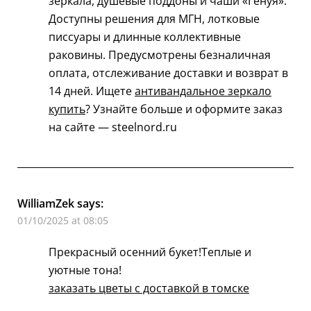
зеркала, душевые поддоны и чаши «Генуя».
Доступны решения для МГН, лотковые
писсуары и длинные коллективные
раковины. Предусмотрены безналичная
оплата, отслеживание доставки и возврат в
14 дней. Ищете
антивандальное зеркало
купить
? Узнайте больше и оформите заказ
на сайте — steelnord.ru
WilliamZek
says:
01/10/2025 at 08:05
Прекрасный осенний букет!Теплые и
уютные тона!
заказать цветы с доставкой в томске