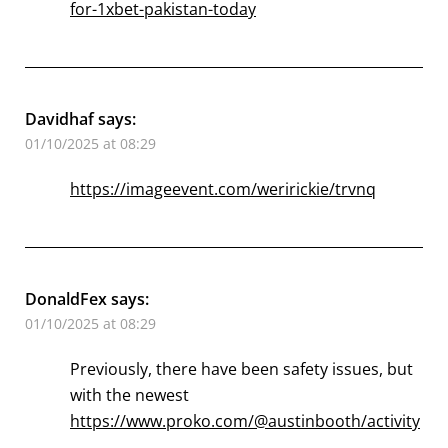
for-1xbet-pakistan-today
Davidhaf
says:
01/10/2025 at 08:29
https://imageevent.com/weririckie/trvnq
DonaldFex
says:
01/10/2025 at 08:29
Previously, there have been safety issues, but
with the newest
https://www.proko.com/@austinbooth/activity