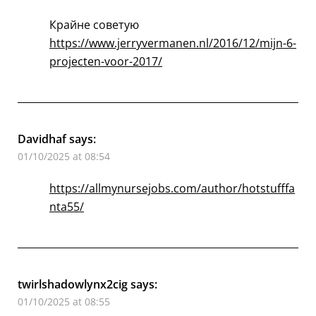
Крайне советую
https://www.jerryvermanen.nl/2016/12/mijn-6-
projecten-voor-2017/
Davidhaf
says:
01/10/2025 at 08:54
https://allmynursejobs.com/author/hotstufffa
nta55/
twirlshadowlynx2cig
says:
01/10/2025 at 08:55