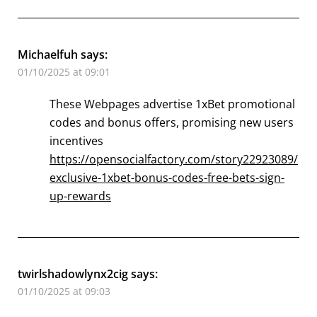
Michaelfuh
says:
01/10/2025 at 09:01
These Webpages advertise 1xBet promotional
codes and bonus offers, promising new users
incentives
https://opensocialfactory.com/story22923089/
exclusive-1xbet-bonus-codes-free-bets-sign-
up-rewards
twirlshadowlynx2cig
says:
01/10/2025 at 09:03