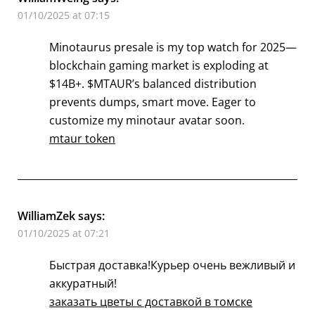
01/10/2025 at 07:15
Minotaurus presale is my top watch for 2025—
blockchain gaming market is exploding at
$14B+. $MTAUR’s balanced distribution
prevents dumps, smart move. Eager to
customize my minotaur avatar soon.
mtaur token
WilliamZek
says:
01/10/2025 at 07:21
Быстрая доставка!Курьер очень вежливый и
аккуратный!
заказать цветы с доставкой в томске