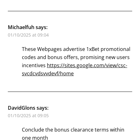
Michaelfuh
says:
01/10/2025 at 09:04
These Webpages advertise 1xBet promotional
codes and bonus offers, promising new users
incentives
https://sites.google.com/view/csc-
svcdcvdsvvdevf/home
DavidGlons
says:
01/10/2025 at 09:05
Conclude the bonus clearance terms within
one month