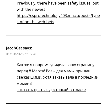
Previously, there have been safety issues, but
with the newest
https://csprotechnology403.mn.co/posts/type
s-of-on-the-web-bets
JacobCet
says:
01/10/2025 at 07:46
Как же я вовремя увидела вашу страницу
перед 8 Марта! Розы для мамы пришли
свежайшими, хотя заказывала в последний
момент!
заказать цветы с доставкой в томске