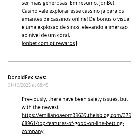
ser mais generosas. Em resumo, JonBet
Casino vale explorar esse cassino ja para os
amantes de cassinos online! De bonus o visual
e uma explosao de sinos. elevando a imersao
ao nivel de um coral.
jonbet com pt rewards
|
DonaldFex
says:
01/10/2025 at 08:45
Previously, there have been safety issues, but
with the newest
https://emilianoaeom39639.theisblog.com/379
68961/top-features-of-good-on-line-betting-
company