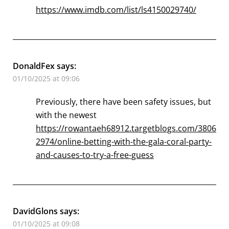
https://www.imdb.com/list/ls4150029740/
DonaldFex
says:
01/10/2025 at 09:06
Previously, there have been safety issues, but
with the newest
https://rowantaeh68912.targetblogs.com/3806
2974/online-betting-with-the-gala-coral-party-
and-causes-to-try-a-free-guess
DavidGlons
says:
01/10/2025 at 09:08