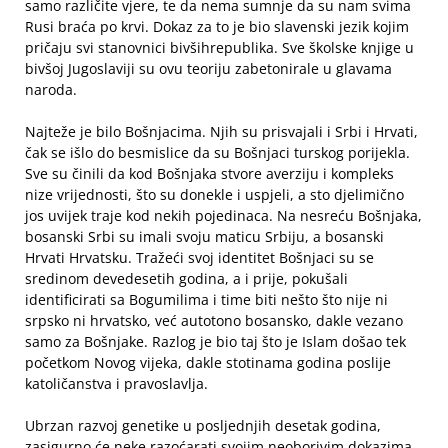
samo različite vjere, te da nema sumnje da su nam svima
Rusi braća po krvi. Dokaz za to je bio slavenski jezik kojim
pričaju svi stanovnici bivšihrepublika. Sve školske knjige u
bivšoj Jugoslaviji su ovu teoriju zabetonirale u glavama
naroda.
Najteže je bilo Bošnjacima. Njih su prisvajali i Srbi i Hrvati,
čak se išlo do besmislice da su Bošnjaci turskog porijekla.
Sve su činili da kod Bošnjaka stvore averziju i kompleks
nize vrijednosti, što su donekle i uspjeli, a sto djelimično
jos uvijek traje kod nekih pojedinaca. Na nesreću Bošnjaka,
bosanski Srbi su imali svoju maticu Srbiju, a bosanski
Hrvati Hrvatsku. Tražeći svoj identitet Bošnjaci su se
sredinom devedesetih godina, a i prije, pokušali
identificirati sa Bogumilima i time biti nešto što nije ni
srpsko ni hrvatsko, već autotono bosansko, dakle vezano
samo za Bošnjake. Razlog je bio taj što je Islam došao tek
početkom Novog vijeka, dakle stotinama godina poslije
katoličanstva i pravoslavlja.
Ubrzan razvoj genetike u posljednjih desetak godina,
zasigurno će neke razoćarati svojim neoborivim dokazima