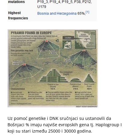
Uz pomoć genetike i DNK sručnjaci su ustanovili da
Bošnjaci % imaju najviše evropskih gena tj. Haplogroup I
koji su stari između 25000 i 30000 godina.