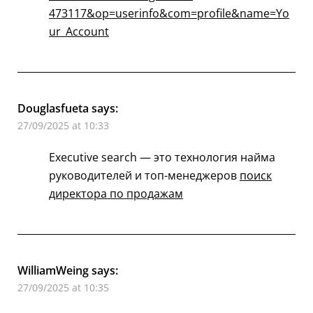
473117&op=userinfo&com=profile&name=Yo
ur_Account
Douglasfueta
says:
27/09/2025 at 10:33
Executive search — это технология найма
руководителей и топ-менеджеров
поиск
директора по продажам
WilliamWeing
says:
27/09/2025 at 10:35