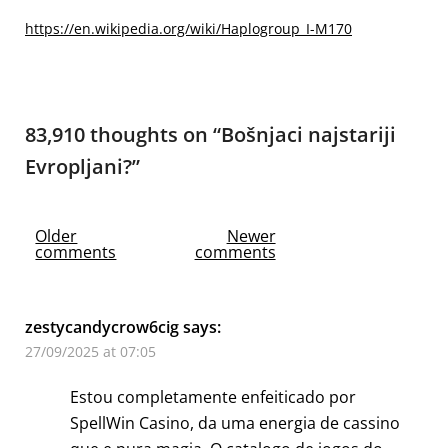
https://en.wikipedia.org/wiki/Haplogroup_I-M170
83,910 thoughts on “
Bošnjaci najstariji
Evropljani?
”
Comments
Older
Newer
comments
comments
navigation
zestycandycrow6cig
says:
27/09/2025 at 07:05
Estou completamente enfeiticado por
SpellWin Casino, da uma energia de cassino