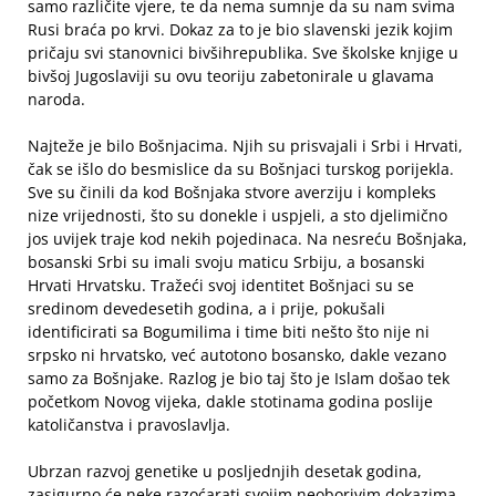
samo različite vjere, te da nema sumnje da su nam svima
Rusi braća po krvi. Dokaz za to je bio slavenski jezik kojim
pričaju svi stanovnici bivšihrepublika. Sve školske knjige u
bivšoj Jugoslaviji su ovu teoriju zabetonirale u glavama
naroda.
Najteže je bilo Bošnjacima. Njih su prisvajali i Srbi i Hrvati,
čak se išlo do besmislice da su Bošnjaci turskog porijekla.
Sve su činili da kod Bošnjaka stvore averziju i kompleks
nize vrijednosti, što su donekle i uspjeli, a sto djelimično
jos uvijek traje kod nekih pojedinaca. Na nesreću Bošnjaka,
bosanski Srbi su imali svoju maticu Srbiju, a bosanski
Hrvati Hrvatsku. Tražeći svoj identitet Bošnjaci su se
sredinom devedesetih godina, a i prije, pokušali
identificirati sa Bogumilima i time biti nešto što nije ni
srpsko ni hrvatsko, već autotono bosansko, dakle vezano
samo za Bošnjake. Razlog je bio taj što je Islam došao tek
početkom Novog vijeka, dakle stotinama godina poslije
katoličanstva i pravoslavlja.
Ubrzan razvoj genetike u posljednjih desetak godina,
zasigurno će neke razoćarati svojim neoborivim dokazima