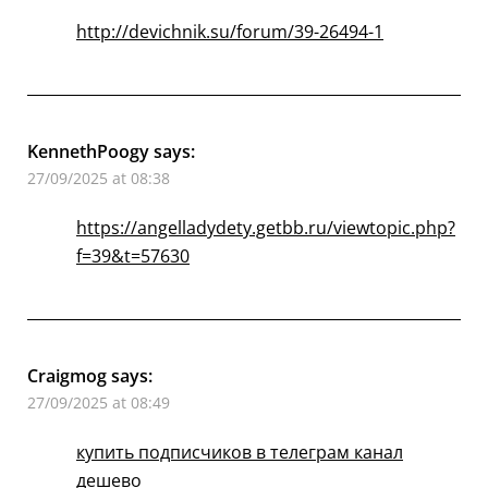
http://devichnik.su/forum/39-26494-1
KennethPoogy
says:
27/09/2025 at 08:38
https://angelladydety.getbb.ru/viewtopic.php?
f=39&t=57630
Craigmog
says:
27/09/2025 at 08:49
купить подписчиков в телеграм канал
дешево