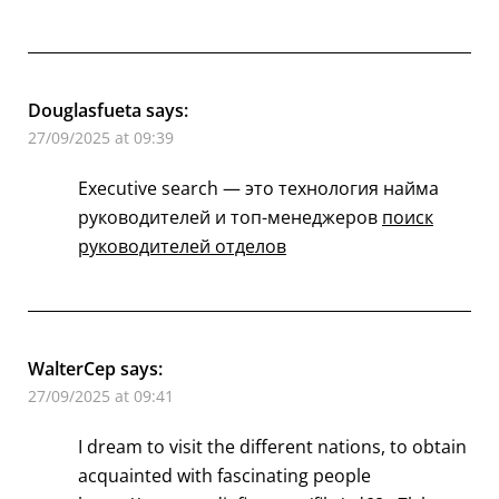
Douglasfueta
says:
27/09/2025 at 09:39
Executive search — это технология найма
руководителей и топ-менеджеров
поиск
руководителей отделов
WalterCep
says:
27/09/2025 at 09:41
I dream to visit the different nations, to obtain
acquainted with fascinating people