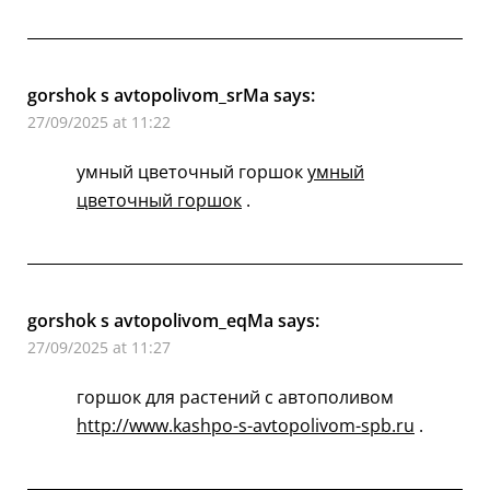
gorshok s avtopolivom_srMa
says:
27/09/2025 at 11:22
умный цветочный горшок
умный
цветочный горшок
.
gorshok s avtopolivom_eqMa
says:
27/09/2025 at 11:27
горшок для растений с автополивом
http://www.kashpo-s-avtopolivom-spb.ru
.