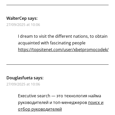
WalterCep
says:
27/09/2025 at 10:06
I dream to visit the different nations, to obtain
acquainted with fascinating people
https://topsitenet.com/user/xbetpromocodek/
Douglasfueta
says:
27/09/2025 at 10:06
Executive search — это технология найма
руководителей и топ-менеджеров
поиск и
отбор руководителей