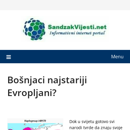
Skip
to
content
Menu
Bošnjaci najstariji
Evropljani?
Dok u svijetu gotovo svi
narodi tvrde da znaju svoje