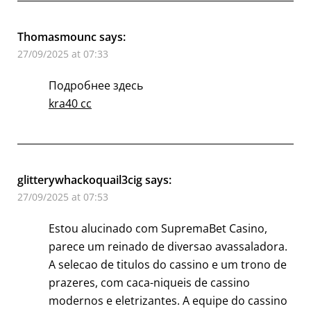
Thomasmounc
says:
27/09/2025 at 07:33
Подробнее здесь
kra40 cc
glitterywhackoquail3cig
says:
27/09/2025 at 07:53
Estou alucinado com SupremaBet Casino,
parece um reinado de diversao avassaladora.
A selecao de titulos do cassino e um trono de
prazeres, com caca-niqueis de cassino
modernos e eletrizantes. A equipe do cassino