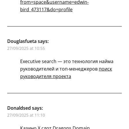
from=space&username=edwin-
bird_473117&do=profile
Douglasfueta
says:
27/09/2025 at 10:55
Executive search — это технология найма
руководителей и топ-менеджеров
поиск
руководителя проекта
Donaldsed
says:
27/09/2025 at 11:10
Казино X слот Dragons Domain