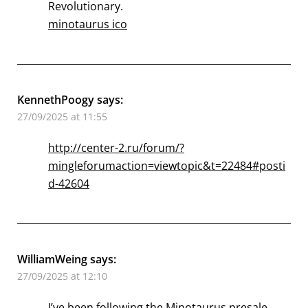
Revolutionary.
minotaurus ico
KennethPoogy
says:
27/09/2025 at 11:55
http://center-2.ru/forum/?
mingleforumaction=viewtopic&t=22484#posti
d-42604
WilliamWeing
says:
27/09/2025 at 12:10
I’ve been following the Minotaurus presale