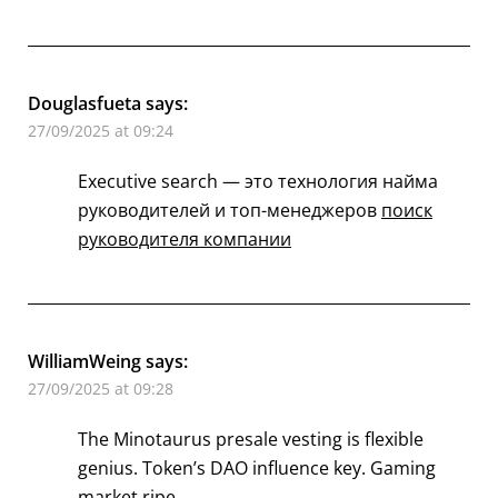
Douglasfueta
says:
27/09/2025 at 09:24
Executive search — это технология найма
руководителей и топ-менеджеров
поиск
руководителя компании
WilliamWeing
says:
27/09/2025 at 09:28
The Minotaurus presale vesting is flexible
genius. Token’s DAO influence key. Gaming
market ripe.