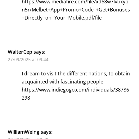
https://www.mediafire.com/file/xd68w7lvbxyp
n5r/Melbet+App+Promo+Code_+Get+Bonuses
+Directly+on+Your+Mobile.pdf/file
WalterCep
says:
27/09/2025 at 09:44
I dream to visit the different nations, to obtain
acquainted with fascinating people
https://www.indiegogo.com/individuals/38786
298
WilliamWeing
says: