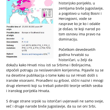
historijsko porijeklo, u
zemljama bivše Jugoslavije,
a pogotovo u našoj Bosni i
Hercegovni, vode se
rasprave ko je ko i odakle
je došao, te koji narod po
tom osnovu ima pravo na
dominaciju.
Početkom devedesetih
godina hrvatski su
historičari, u želji da
dokažu kako Hrvati nisu isti sa Srbima i Bošnjacima,
otpočeli potragu za neslavenskim korijenima. Pojavile su se
na desetine publikacija o tome kako su svi Hrvati došli s
iranske visoravni. Pronađeni su grbovi, slični nazivi i mnogi
drugi elementi koji su trebali potvrditi teorije velikih seoba
i iranskog porijekla Hrvata.
S druge strane srpski su istoričari uvjeravali ne samo svoje,
več i druge narode bivše Jugoslavije, da su svi oni Srbi,