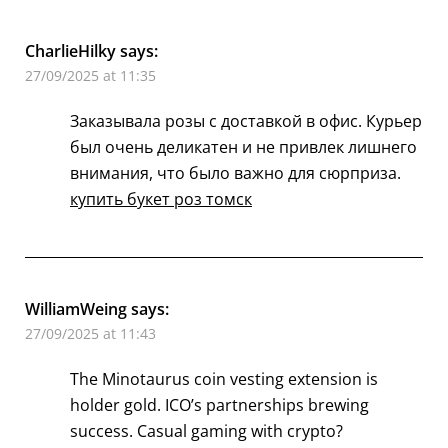
CharlieHilky
says:
27/09/2025 at 11:35
Заказывала розы с доставкой в офис. Курьер
был очень деликатен и не привлек лишнего
внимания, что было важно для сюрприза.
купить букет роз томск
WilliamWeing
says:
27/09/2025 at 11:43
The Minotaurus coin vesting extension is
holder gold. ICO’s partnerships brewing
success. Casual gaming with crypto?