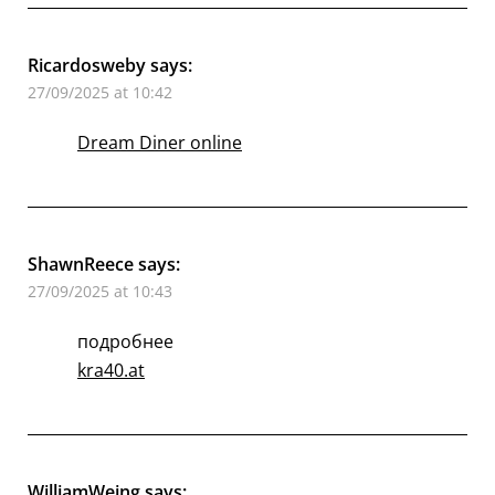
Ricardosweby
says:
27/09/2025 at 10:42
Dream Diner online
ShawnReece
says:
27/09/2025 at 10:43
подробнее
kra40.at
WilliamWeing
says: