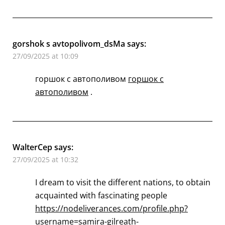
gorshok s avtopolivom_dsMa
says:
27/09/2025 at 10:09
горшок с автополивом
горшок с
автополивом
.
WalterCep
says:
27/09/2025 at 10:32
I dream to visit the different nations, to obtain
acquainted with fascinating people
https://nodeliverances.com/profile.php?
username=samira-gilreath-