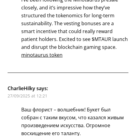
closely, and it’s impressive how they’ve
structured the tokenomics for long-term
sustainability. The vesting bonuses are a
smart incentive that could really reward
patient holders. Excited to see $MTAUR launch
and disrupt the blockchain gaming space.
minotaurus token
CharlieHilky
says:
27/09/2025 at 12:21
Ваш флорист – волшебник! Букет был
собран с таким вкусом, что казался живым
произведением искусства. Огромное
восхищение его таланту.