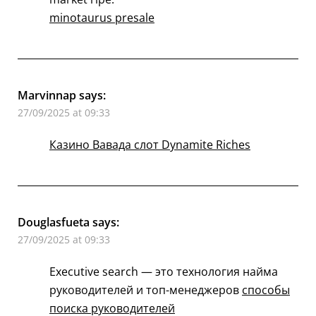
minotaurus presale
Marvinnap
says:
27/09/2025 at 09:33
Казино Вавада слот Dynamite Riches
Douglasfueta
says:
27/09/2025 at 09:33
Executive search — это технология найма
руководителей и топ-менеджеров
способы
поиска руководителей