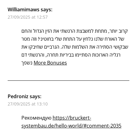
Williamimaws
says:
27/09/2025 at 12:57
קרוב יותר, מתחת למשבצת הרגשתי את הזין הגדול והחם
של האורח שלנו נלחץ על התחת שלי בחוטיני! וזה מטר
שבקושי הסתירה את השלמות שלה. הגרביים שחיבקו את
רגליה הארוכות הסתיימו בביריות תחרה, והרגשתי דם
נשפך
More Bonuses
Pedroniz
says:
27/09/2025 at 13:10
Рекомендую
https://bruckert-
systembau.de/hello-world/#comment-2035