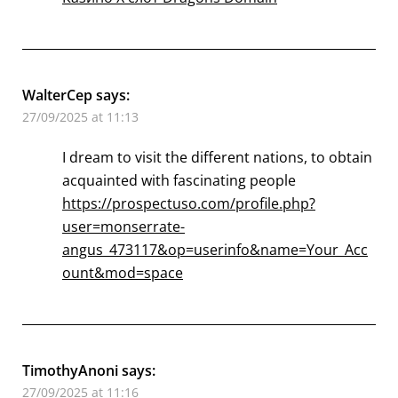
WalterCep
says:
27/09/2025 at 11:13
I dream to visit the different nations, to obtain
acquainted with fascinating people
https://prospectuso.com/profile.php?
user=monserrate-
angus_473117&op=userinfo&name=Your_Acc
ount&mod=space
TimothyAnoni
says:
27/09/2025 at 11:16