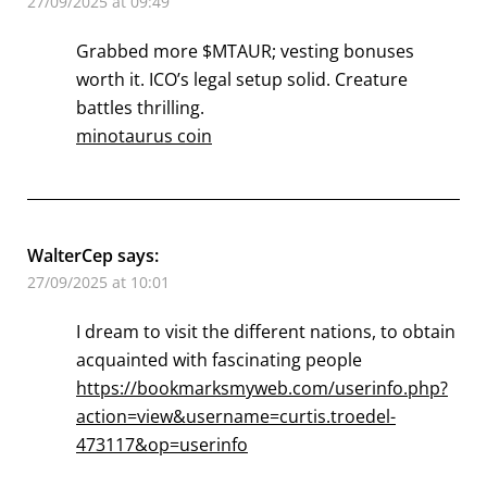
27/09/2025 at 09:49
Grabbed more $MTAUR; vesting bonuses
worth it. ICO’s legal setup solid. Creature
battles thrilling.
minotaurus coin
WalterCep
says:
27/09/2025 at 10:01
I dream to visit the different nations, to obtain
acquainted with fascinating people
https://bookmarksmyweb.com/userinfo.php?
action=view&username=curtis.troedel-
473117&op=userinfo