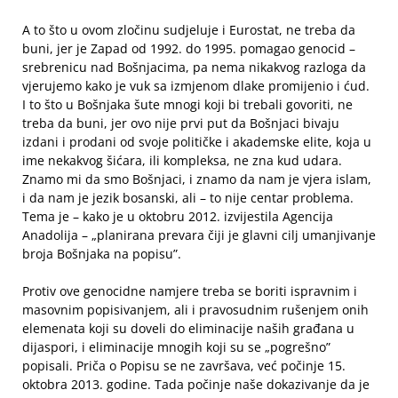
A to što u ovom zločinu sudjeluje i Eurostat, ne treba da
buni, jer je Zapad od 1992. do 1995. pomagao genocid –
srebrenicu nad Bošnjacima, pa nema nikakvog razloga da
vjerujemo kako je vuk sa izmjenom dlake promijenio i ćud.
I to što u Bošnjaka šute mnogi koji bi trebali govoriti, ne
treba da buni, jer ovo nije prvi put da Bošnjaci bivaju
izdani i prodani od svoje političke i akademske elite, koja u
ime nekakvog šićara, ili kompleksa, ne zna kud udara.
Znamo mi da smo Bošnjaci, i znamo da nam je vjera islam,
i da nam je jezik bosanski, ali – to nije centar problema.
Tema je – kako je u oktobru 2012. izvijestila Agencija
Anadolija – „planirana prevara čiji je glavni cilj umanjivanje
broja Bošnjaka na popisu”.
Protiv ove genocidne namjere treba se boriti ispravnim i
masovnim popisivanjem, ali i pravosudnim rušenjem onih
elemenata koji su doveli do eliminacije naših građana u
dijaspori, i eliminacije mnogih koji su se „pogrešno”
popisali. Priča o Popisu se ne završava, već počinje 15.
oktobra 2013. godine. Tada počinje naše dokazivanje da je