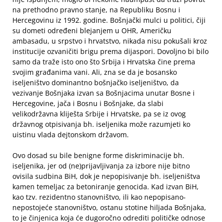
na prethodno pravno stanje, na Republiku Bosnu i
Hercegovinu iz 1992. godine. Bošnjački mulci u politici, čiji
su dometi određeni blejanjem u OHR, Američku
ambasadu, u srpstvo i hrvatstvo, nikada nisu pokušali kroz
institucije ozvaničiti brigu prema dijaspori. Dovoljno bi bilo
samo da traže isto ono što Srbija i Hrvatska čine prema
svojim građanima vani. Ali, zna se da je bosansko
iseljeništvo dominantno bošnjačko iseljeništvo, da
vezivanje Bošnjaka izvan sa Bošnjacima unutar Bosne i
Hercegovine, jača i Bosnu i Bošnjake, da slabi
velikodržavna kliješta Srbije i Hrvatske, pa se iz ovog
državnog otpisivanja bh. iseljenika može razumjeti ko
uistinu vlada dejtonskom državom.
Ovo dosad su bile benigne forme diskriminacije bh.
iseljenika, jer od (ne)prijavljivanja za izbore nije bitno
ovisila sudbina BiH, dok je nepopisivanje bh. iseljeništva
kamen temeljac za betoniranje genocida. Kad izvan BiH,
kao tzv. rezidentno stanovništvo, ili kao nepopisano-
nepostojeće stanovništvo, ostanu stotine hiljada Bošnjaka,
to je činjenica koja će dugoročno odrediti političke odnose