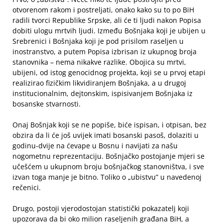
otvorenom rakom i postreljati, onako kako su to po BiH
radili tvorci Republike Srpske, ali će ti ljudi nakon Popisa
dobiti ulogu mrtvih ljudi. Između Bošnjaka koji je ubijen u
Srebrenici i Bošnjaka koji je pod prisilom raseljen u
inostranstvo, a putem Popisa izbrisan iz ukupnog broja
stanovnika – nema nikakve razlike. Obojica su mrtvi,
ubijeni, od istog genocidnog projekta, koji se u prvoj etapi
realizirao fizičkim likvidiranjem Bošnjaka, a u drugoj
institucionalnim, dejtonskim, ispisivanjem Bošnjaka iz
bosanske stvarnosti.
Onaj Bošnjak koji se ne popiše, biće ispisan, i otpisan, bez
obzira da li će još uvijek imati bosanski pasoš, dolaziti u
godinu-dvije na ćevape u Bosnu i navijati za našu
nogometnu reprezentaciju. Bošnjačko postojanje mjeri se
učešćem u ukupnom broju bošnjačkog stanovništva, i sve
izvan toga manje je bitno. Toliko o „ubistvu” u navedenoj
rečenici.
Drugo, postoji vjerodostojan statistički pokazatelj koji
upozorava da bi oko milion raseljenih građana BiH, a