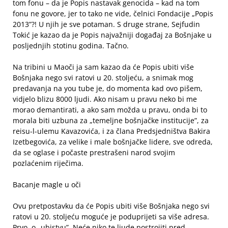
tom fonu – da je Popis nastavak genocida – kad na tom
fonu ne govore, jer to tako ne vide, čelnici Fondacije „Popis
2013”?! U njih je sve potaman. S druge strane, Sejfudin
Tokić je kazao da je Popis najvažniji događaj za Bošnjake u
posljednjih stotinu godina. Tačno.
Na tribini u Maoči ja sam kazao da će Popis ubiti više
Bošnjaka nego svi ratovi u 20. stoljeću, a snimak mog
predavanja na you tube je, do momenta kad ovo pišem,
vidjelo blizu 8000 ljudi. Ako nisam u pravu neko bi me
morao demantirati, a ako sam možda u pravu, onda bi to
morala biti uzbuna za „temeljne bošnjačke institucije”, za
reisu-l-ulemu Kavazovića, i za člana Predsjedništva Bakira
Izetbegovića, za velike i male bošnjačke lidere, sve odreda,
da se oglase i počaste prestrašeni narod svojim
pozlaćenim riječima.
Bacanje magle u oči
Ovu pretpostavku da će Popis ubiti više Bošnjaka nego svi
ratovi u 20. stoljeću moguće je poduprijeti sa više adresa.
Prvo, o „ubistvu”. Neće niko te ljude postrojiti pred