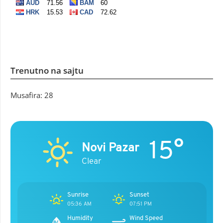
Trenutno na sajtu
Musafira: 28
15°
Novi Pazar
Clear
Sunrise
Sunset
05:36 AM
07:51 PM
Humidity
Wind Speed