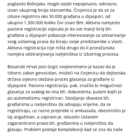
poglavito Bošnjaka, moglo ostati nepopisano, odnosno,
izvan ukupnog broja stanovnika. Činjenica je da se za
izbore registrira oko 30.000 građana u dijaspori, od
ukupno 1.300.000 koliko živi izvan BiH. Aktivna namjesto
pasivne registracije utjecala je da sve manji broj bh.
građana u dijaspori pokazuje interesovanje za ostvarivanje
svog ustavnog prava da biraju svoje predstavnike u vlasti.
Aktivna registracija nije ništa drugo do li proračunata
namjera odstranjivanja iseljeništva iz izbornog procesa.
Bosanski Hrvat Jozo Grgić svojevremeno je kazao da je
Izborni zakon genocidan, misleći na činjenicu da dejtonska
država svjesno otežava proces glasanja za građane iz
dijaspore. Pasivna registracija, pak, značila bi mogućnost
glasanja za svakog ko ima bh. dokumenta, putem kojih je
po automatizmu registriran. Stavljanje obaveze bh.
građanima u iseljeništvu da odvajaju vrijeme, da se
registriraju, uz razne prepreke iz ambasada, obesmislilo je
taj angažman, a zapravo je, oduzelo Ustavom
zagarantirano pravo bh. građanima u iseljeništvu da
glasaju. Problem postaje kompleksniji kad se zna da naše