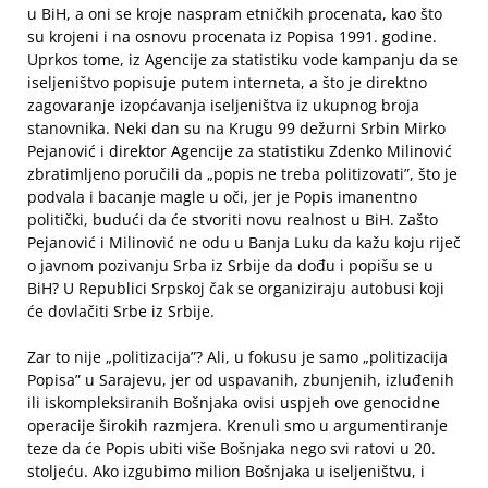
u BiH, a oni se kroje naspram etničkih procenata, kao što
su krojeni i na osnovu procenata iz Popisa 1991. godine.
Uprkos tome, iz Agencije za statistiku vode kampanju da se
iseljeništvo popisuje putem interneta, a što je direktno
zagovaranje izopćavanja iseljeništva iz ukupnog broja
stanovnika. Neki dan su na Krugu 99 dežurni Srbin Mirko
Pejanović i direktor Agencije za statistiku Zdenko Milinović
zbratimljeno poručili da „popis ne treba politizovati”, što je
podvala i bacanje magle u oči, jer je Popis imanentno
politički, budući da će stvoriti novu realnost u BiH. Zašto
Pejanović i Milinović ne odu u Banja Luku da kažu koju riječ
o javnom pozivanju Srba iz Srbije da dođu i popišu se u
BiH? U Republici Srpskoj čak se organiziraju autobusi koji
će dovlačiti Srbe iz Srbije.
Zar to nije „politizacija”? Ali, u fokusu je samo „politizacija
Popisa” u Sarajevu, jer od uspavanih, zbunjenih, izluđenih
ili iskompleksiranih Bošnjaka ovisi uspjeh ove genocidne
operacije širokih razmjera. Krenuli smo u argumentiranje
teze da će Popis ubiti više Bošnjaka nego svi ratovi u 20.
stoljeću. Ako izgubimo milion Bošnjaka u iseljeništvu, i