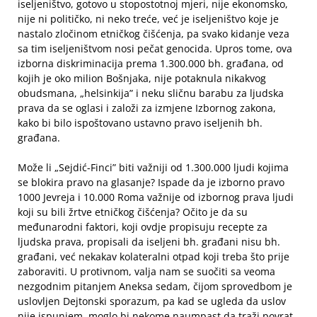
iseljeništvo, gotovo u stopostotnoj mjeri, nije ekonomsko,
nije ni političko, ni neko treće, već je iseljeništvo koje je
nastalo zločinom etničkog čišćenja, pa svako kidanje veza
sa tim iseljeništvom nosi pečat genocida. Upros tome, ova
izborna diskriminacija prema 1.300.000 bh. građana, od
kojih je oko milion Bošnjaka, nije potaknula nikakvog
obudsmana, „helsinkija” i neku sličnu barabu za ljudska
prava da se oglasi i založi za izmjene Izbornog zakona,
kako bi bilo ispoštovano ustavno pravo iseljenih bh.
građana.
Može li „Sejdić-Finci” biti važniji od 1.300.000 ljudi kojima
se blokira pravo na glasanje? Ispade da je izborno pravo
1000 Jevreja i 10.000 Roma važnije od izbornog prava ljudi
koji su bili žrtve etničkog čišćenja? Očito je da su
međunarodni faktori, koji ovdje propisuju recepte za
ljudska prava, propisali da iseljeni bh. građani nisu bh.
građani, već nekakav kolateralni otpad koji treba što prije
zaboraviti. U protivnom, valja nam se suočiti sa veoma
nezgodnim pitanjem Aneksa sedam, čijom sprovedbom je
uslovljen Dejtonski sporazum, pa kad se ugleda da uslov
nije ispunjem, moglo bi nekome naumpast da traži povrat