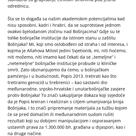
odrednicu.
Šta se to događa sa našim akademskim potencijalima kad
nisu sposobni, kadri i hrabri, da se suprotstave jednom
ovakvo bjelodanom zločinu nad Bošnjacima? Gdje su te
tolike bošnjačke institucije da istinom stanu u zaštitu
Bošnjaka? Mi, koji smo oslobođeni od straha i od interesa, i
kojima je Allahova Milost jedini Svjetionik, mi, niti hoćemo,
niti možemo, niti imamo kad čekati da se „temeljne” i
„netemeljne” bošnjačke institucije probude iz kliničke
smrti. Zato obznanjujemo da ćemo, u bošnjačkom
pamćenju i u budućnosti, Popis 2013. tretirati kao što
tretiramo genocid u Srebrenici – kao sastavni dio
međunarodne, srpsko-hrvatske i unutarbošnjačke zavjere
protiv Bošnjaka! To znači sakupljanje dokaza koji svjedoče
da je Popis kreiran i realiziran s ciljem umanjivanja broja
Bošnjaka, i to znači pripremanje materijala za tužbu kojom
će se pred domaćim ili međunarodnim sudom rušiti
rezultati koji su dobijeni manipulacijom i osporavanjem
ustavnih prava za 1.300.000 bh. građana u dijaspori, kao i
na druge načine.