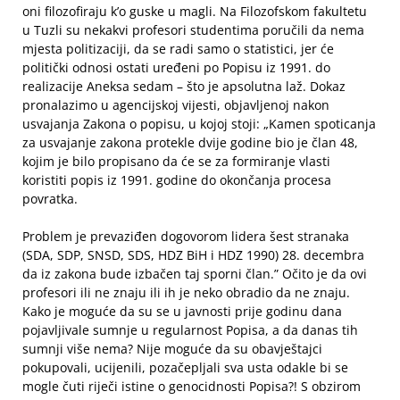
oni filozofiraju k’o guske u magli. Na Filozofskom fakultetu
u Tuzli su nekakvi profesori studentima poručili da nema
mjesta politizaciji, da se radi samo o statistici, jer će
politički odnosi ostati uređeni po Popisu iz 1991. do
realizacije Aneksa sedam – što je apsolutna laž. Dokaz
pronalazimo u agencijskoj vijesti, objavljenoj nakon
usvajanja Zakona o popisu, u kojoj stoji: „Kamen spoticanja
za usvajanje zakona protekle dvije godine bio je član 48,
kojim je bilo propisano da će se za formiranje vlasti
koristiti popis iz 1991. godine do okončanja procesa
povratka.
Problem je prevaziđen dogovorom lidera šest stranaka
(SDA, SDP, SNSD, SDS, HDZ BiH i HDZ 1990) 28. decembra
da iz zakona bude izbačen taj sporni član.” Očito je da ovi
profesori ili ne znaju ili ih je neko obradio da ne znaju.
Kako je moguće da su se u javnosti prije godinu dana
pojavljivale sumnje u regularnost Popisa, a da danas tih
sumnji više nema? Nije moguće da su obavještajci
pokupovali, ucijenili, pozačepljali sva usta odakle bi se
mogle čuti riječi istine o genocidnosti Popisa?! S obzirom