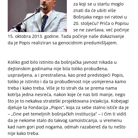
za koji se u startu moglo
znati da će ubiti više
Bošnjaka nego svi ratovi u
20. stoljeću? Priča o Popisu
se ne završava, već počinje
15. oktobra 2013. godine. Tada počinje naše dokazivanje
da je Popis realiziran sa genocidnim predumišljajem.
Koliko god bilo istinito da bošnjačka javnost nikada u
dejtonskim godinama nije bila toliko probuđena,
uspravljena, a i prestrašena, kao pred predstojeći Popis,
toliko je istinito i da ta probuđenost nije usmjerena kamo
treba i kako treba. Više je to strah da se prema nama
kotrlja jedna nesreća, nakon koje će nas biti manje, nego
što je to nekakva strateški projektovana (re)akcija. Kobejagi
djeluje ta Fondacija „Popis”, koja za sebe stalno ističe da je
– „čine pet temeljnih bošnjačkih institucija” – i čim ti vidiš
da je nekome stalo do takvog samoisticanja, u vremenu
kad nam gori pod nogama, odmah razabereš da tu nešto
nije kako treba.