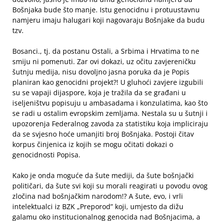
Bošnjaka bude što manje. Istu genocidnu i protuustavnu
namjeru imaju halugari koji nagovaraju Bošnjake da budu
tzv.
Bosanci., tj. da postanu Ostali, a Srbima i Hrvatima to ne
smiju ni pomenuti. Zar ovi dokazi, uz očitu zavjereničku
šutnju medija, nisu dovoljno jasna poruka da je Popis
planiran kao genocidni projekt?! U gluhoći zavjere izgubili
su se vapaji dijaspore, koja je tražila da se građani u
iseljeništvu popisuju u ambasadama i konzulatima, kao što
se radi u ostalim evropskim zemljama. Nestala su u šutnji i
upozorenja Federalnog zavoda za statistiku koja impliciraju
da se svjesno hoće umanjiti broj Bošnjaka. Postoji čitav
korpus činjenica iz kojih se mogu očitati dokazi o
genocidnosti Popisa.
Kako je onda moguće da šute mediji, da šute bošnjački
političari, da šute svi koji su morali reagirati u povodu ovog
zločina nad bošnjačkim narodom!? A šute, evo, i vrli
intelektualci iz BZK „Preporod” koji, umjesto da dižu
galamu oko institucionalnog genocida nad Bošnjacima, a