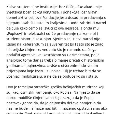
Kakve su „temeljne institucije” bez Bošnjačke akademije,
Svjetskog bošnjačkog kongresa, i ponekoga još? Glavni
domet aktivnosti ove Fondacije jesu dosadna predavanja o
Stjepanu Dabiši i ostalim kraljevima. Dođe zabrinuti narod
da čuje kako ćemo se izvući iz ove nesreće, a onda mu
„Popisovi” intelektualci održe predavanje na kome bi i
student historije zakunjao. Sjetimo se, 1992. narod nije
izišao na Referendum za suverenitet BiH zato što je znao
historijske činjenice, već zato što je razumio da će ga
potlačiti agresivni velikosrbizam sa Gazimestana, pa je
analogno tome danas trebalo manje pričati o historijskim
godinama i pojmovima, a više o otvorenim i skrivenim
prijetnjama koje izviru iz Popisa. Cilj je trebao biti da se
Bošnjaci mobiliziraju, a ne da se poduče ko su i šta su.
Ovo je temeljna strateška greška bošnjačkih mudraca koji
su, kao, osmislili kampanju oko Popisa. Namjesto da se
narod mobiliše činjenicama koje kazuju da je Popis
nastavak genocida, da je dejtonska država namjerila da
nas ne bude – a može nas biti, i možemo opstati, samo ako
smo razbuđeni, svjesni i organizovani – narod je davljen i