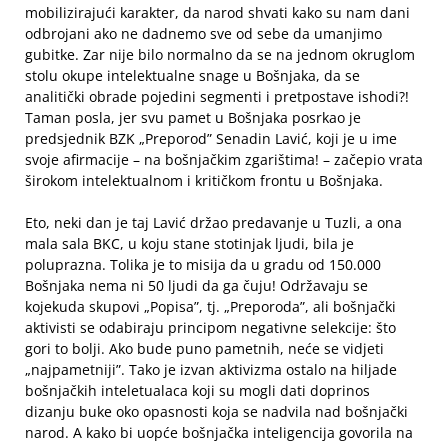
mobilizirajući karakter, da narod shvati kako su nam dani
odbrojani ako ne dadnemo sve od sebe da umanjimo
gubitke. Zar nije bilo normalno da se na jednom okruglom
stolu okupe intelektualne snage u Bošnjaka, da se
analitički obrade pojedini segmenti i pretpostave ishodi?!
Taman posla, jer svu pamet u Bošnjaka posrkao je
predsjednik BZK „Preporod” Senadin Lavić, koji je u ime
svoje afirmacije – na bošnjačkim zgarištima! – začepio vrata
širokom intelektualnom i kritičkom frontu u Bošnjaka.
Eto, neki dan je taj Lavić držao predavanje u Tuzli, a ona
mala sala BKC, u koju stane stotinjak ljudi, bila je
poluprazna. Tolika je to misija da u gradu od 150.000
Bošnjaka nema ni 50 ljudi da ga čuju! Održavaju se
kojekuda skupovi „Popisa”, tj. „Preporoda”, ali bošnjački
aktivisti se odabiraju principom negativne selekcije: što
gori to bolji. Ako bude puno pametnih, neće se vidjeti
„najpametniji”. Tako je izvan aktivizma ostalo na hiljade
bošnjačkih inteletualaca koji su mogli dati doprinos
dizanju buke oko opasnosti koja se nadvila nad bošnjački
narod. A kako bi uopće bošnjačka inteligencija govorila na