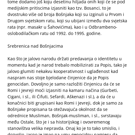
tome dodamo još koju desetinu hiljada onih koji će se pod
medijskim pritiscima izjasniti kao tzv. Bosanci, to je
dvostruko više od broja Bošnjaka koji su izginuli u Prvom i
Drugom svjetskom ratu, koji su ubijani između dva svjetska
rata (npr. masakr u Šahovićima), kao i u Odbrambeno-
oslobodilačkom ratu od 1992. do 1995. godine.
Srebrenica nad Bošnjacima
Kao što je jalovo narodu držati predavanja o identitetu u
momentu kad je narod trebalo mobilizirati za Popis, tako je
jalovo glumiti nekakvu kooperativnost i uglađenost kad
naspram nas stoje bjelodane činjenice da je Popis
genocidan. Dovoljno je samo razložiti činjenicu da će se
Romi i Jevreji moći izjasniti na kamaru načina (Gurbeti,
Cigani, i sl., ili Ćifuti, Sefardi, Aškenazi i sl.), a da će u
konačnici biti grupisani kao Romi i Jevreji, dok je samo za
Bošnjake propisana ta otežavajuća okolnost da se
odrednice Musliman, Bošnjak-musliman, i sl., svrstavaju
među Ostale, što je i sa historijskog i ovovremenog
stanovištva velika nepravda. Onaj ko je to tako smislio, i
dozvolio, jasno je imao na umu genocidnu namjeru da