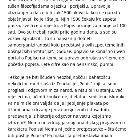
tušen filozofijadama o jeziku i porijeklu. Upravo je
obznanjeno da će biti čak 1500 aktivista koji će narodu
objašnjavati ko je i šta je. Njih 1500 čekaju k’o zapeta
puška, sve trče u mjestu, a Popis počinje za manje od 100
sati. Ovo su trebali raditi prije godinu dana, a sad su
vozovi isprolazili. To su najvažniji dometi
samoorganiziranosti koju predstavlja ovih „pet temeljnih
bošnjačkih institucija”. Doduše, pojavio se konačno i web
portal o Popisu na kome se upravo odbrojava vrijeme do
početka popisa. Lete cifre kao na benzinskoj pumpi.
Teško je ne biti ščuđen neozbiljnošću i bahatošću
nekolicine mudrijaša iz Fondacije „Popis” koji su sebe
proglasili odgovornim za narod, a nisu bili u stanju, već
mjesecima, učiniti konkretne, djelatne, smislene iskorake.
Pa ne misle oni valjda da je lijepljenje plakata po
džamijama i držanje jedva posjećenih i dosadnih
predavanja iz historije odgovor na vatru kojoj smo
izloženi?! Nema ni jednog jasnog analitičkog progovora o
karakteru Popisa! Nema ni jedne pretpostavke – šta ćemo
biti poslije Popisa? Pa makar ta pretpostavka imala