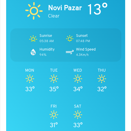
13°
Novi Pazar
Clear
Sunrise
Sunset
05:38 AM
07:48 PM
Humidity
Wind Speed
94%
4.3Km/h
MON
TUE
WED
THU
33°
35°
34°
32°
FRI
SAT
31°
33°