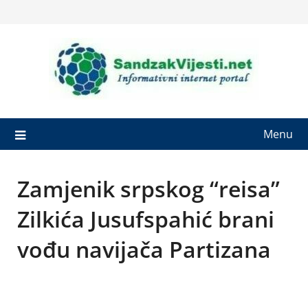
Skip
to
content
Menu
Zamjenik srpskog “reisa”
Zilkića Jusufspahić brani
vođu navijača Partizana