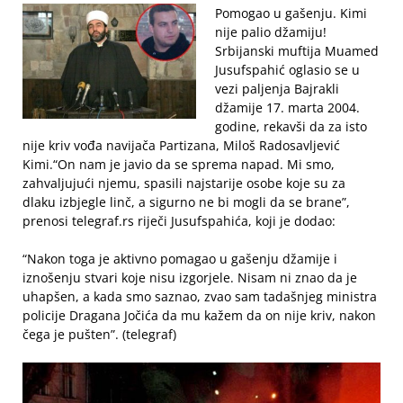
Pomogao u gašenju. Kimi
nije palio džamiju!
Srbijanski muftija Muamed
Jusufspahić oglasio se u
vezi paljenja Bajrakli
džamije 17. marta 2004.
godine, rekavši da za isto
nije kriv vođa navijača Partizana, Miloš Radosavljević
Kimi.
“On nam je javio da se sprema napad. Mi smo,
zahvaljujući njemu, spasili najstarije osobe koje su za
dlaku izbjegle linč, a sigurno ne bi mogli da se brane”,
prenosi telegraf.rs riječi Jusufspahića, koji je dodao:
“Nakon toga je aktivno pomagao u gašenju džamije i
iznošenju stvari koje nisu izgorjele. Nisam ni znao da je
uhapšen, a kada smo saznao, zvao sam tadašnjeg ministra
policije Dragana Jočića da mu kažem da on nije kriv, nakon
čega je pušten”. (telegraf)