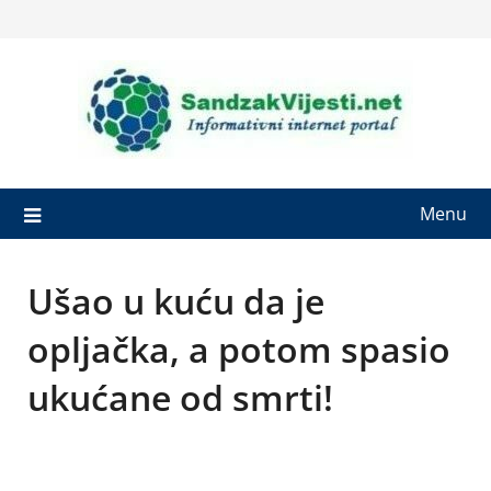
Skip
to
content
Menu
Ušao u kuću da je
opljačka, a potom spasio
ukućane od smrti!