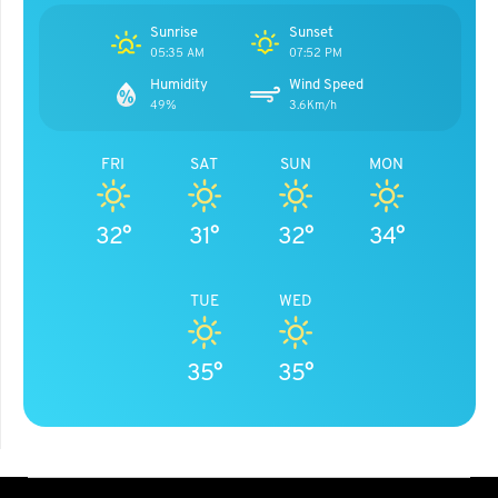
Sunrise
Sunset
05:35 AM
07:52 PM
Humidity
Wind Speed
49%
3.6Km/h
FRI
SAT
SUN
MON
32°
31°
32°
34°
TUE
WED
35°
35°