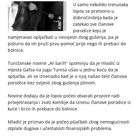
U samo nekoliko trenutaka
lopov se pretvorio u
dobročinitelja kada je
zatekao sve članove
porodice koju je
namjeravao opljačkati u nesvjesti zbog gušenja, pa je
požurio da im pruži prvu pomoć prije nego ih prebaci do
bolnice.
Tunižanske novine „Al-Sarih“ spominju da je mladić iz
mjesta Gafsa na jugu Tunisa ušao u jednu kuću da je
opljačka, ali se iznenadio kad je u njoj našao šest članova
porodice bez svijesti zbog gušenja plinom.
Novine dodaju da je lopov počeo otvarati prozore radi
provjetravanja i zvati komšije da iznesu članove porodice iz
kuće i brzo ih prebace do bolnice.
Mladić je priznao da je počeo pljačkati zbog nemogućnosti
otplate dugova i učestalosti finansijskih problema.