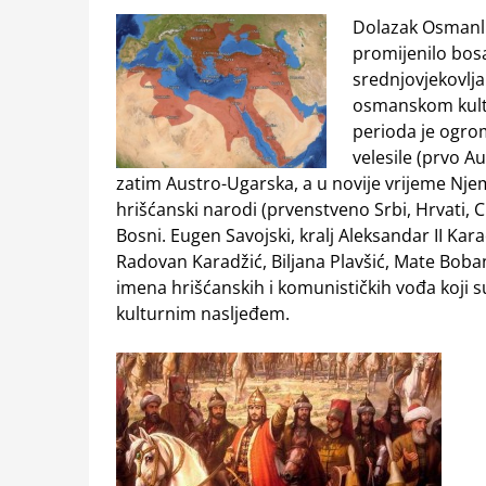
Dolazak Osmanlij
promijenilo bosa
srednjovjekovlja
osmanskom kul
perioda je ogrom
velesile (prvo A
zatim Austro-Ugarska, a u novije vrijeme Njema
hrišćanski narodi (prvenstveno Srbi, Hrvati, C
Bosni. Eugen Savojski, kralj Aleksandar II Kar
Radovan Karadžić, Biljana Plavšić, Mate Boba
imena hrišćanskih i komunističkih vođa koji 
kulturnim nasljeđem.