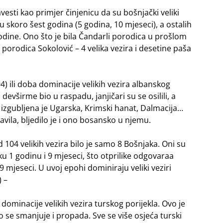
vesti kao primjer činjenicu da su bošnjački veliki
ju skoro šest godina (5 godina, 10 mjeseci), a ostalih
godine. Ono što je bila Čandarli porodica u prošlom
porodica Sokolović – 4 velika vezira i desetine paša
 ili doba dominacije velikih vezira albanskog
evširme bio u raspadu, janjičari su se osilili, a
 izgubljena je Ugarska, Krimski hanat, Dalmacija…
ila, bljedilo je i ono bosansko u njemu.
 104 velikih vezira bilo je samo 8 Bošnjaka. Oni su
u 1 godinu i 9 mjeseci, što otprilike odgovaraa
9 mjeseci. U uvoj epohi dominiraju veliki veziri
 –
ominacije velikih vezira turskog porijekla. Ovo je
 se smanjuje i propada. Sve se više osjeća turski