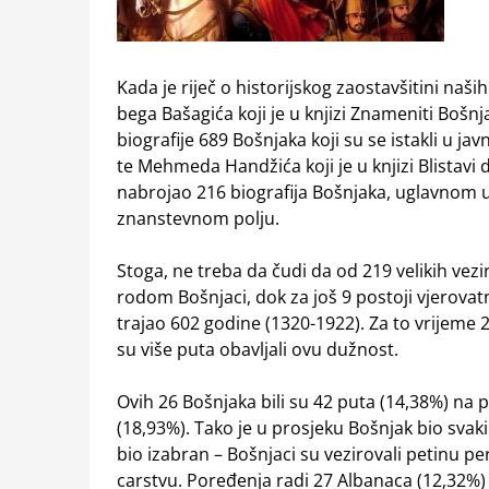
Kada je riječ o historijskog zaostavšitini naš
bega Bašagića koji je u knjizi Znameniti Bošnj
biografije 689 Bošnjaka koji su se istakli u 
te Mehmeda Handžića koji je u knjizi Blistavi d
nabrojao 216 biografija Bošnjaka, uglavnom u
znanstevnom polju.
Stoga, ne treba da čudi da od 219 velikih vez
rodom Bošnjaci, dok za još 9 postoji vjerovatn
trajao 602 godine (1320-1922). Za to vrijeme 29
su više puta obavljali ovu dužnost.
Ovih 26 Bošnjaka bili su 42 puta (14,38%) na p
(18,93%). Tako je u prosjeku Bošnjak bio svaki 
bio izabran – Bošnjaci su vezirovali petinu p
carstvu. Poređenja radi 27 Albanaca (12,32%) j