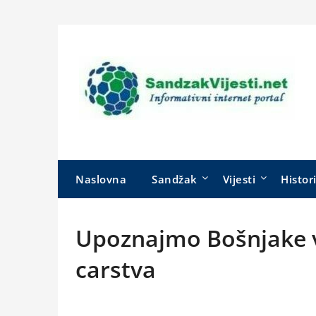
Skip
to
content
Naslovna
Sandžak
Vijesti
Histor
Upoznajmo Bošnjake v
carstva