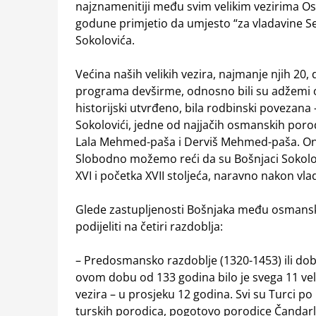
najznamenitiji među svim velikim vezirima O
godune primjetio da umjesto “za vladavine Selim
Sokolovića.
Većina naših velikih vezira, najmanje njih 2
programa devširme, odnosno bili su adžemi og
historijski utvrđeno, bila rodbinski povezana 
Sokolovići, jedne od najjačih osmanskih poro
Lala Mehmed-paša i Derviš Mehmed-paša. Oni 
Slobodno možemo reći da su Bošnjaci Sokolo
XVI i početka XVII stoljeća, naravno nakon vl
Glede zastupljenosti Bošnjaka među osmanski
podijeliti na četiri razdoblja:
– Predosmansko razdoblje (1320-1453) ili doba
ovom dobu od 133 godina bilo je svega 11 velik
vezira – u prosjeku 12 godina. Svi su Turci p
turskih porodica, pogotovo porodice Čandarli 