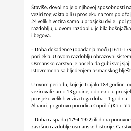
Štaviše, dovoljno je o njihovoj sposobnosti na
veziri tog vakta bili u prosjeku na tom položa
24 velikih vezira samo u prosjeku dvije i pol 
razdoblju, u ovom razdoblju je bila bošnjačka 
i begova.
– Doba dekadence (opadanja moći) (1611-1794)
porijekla. U ovom razdoblju obrazovni sistem d
Osmansko carstvo je počelo da gubi svoj sjaj:
Istovremeno sa bljeđenjem osmanskog blještav
U ovom periodu, koje je trajalo 183 godine, od
vezirovali samo 13 godine, odnosno u prosjek
prosjeku velikih vezira toga doba – 1 godina i 
Albanci, pogotovo porodica Ćuprilić (Köprülü)
– Doba raspada (1794-1922) ili doba ponovne d
završno razdoblje osmanske historije. Carstvo