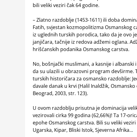
bili veliki veziri čak 64 godine.
– Zlatno razdoblje (1453-1611) ili doba domin
Fatih, svjestan kozmopolitizma Osmanskog carst
iz uglednih turskih porodica, tako da je ovo je
janjičara, tačnije iz redova adžemi oglana. Ad
hrišćanskih podanika Osmanskog carstva.
No, bošnjački muslimani, a kasnije i albanski 
da su ulazili u obrazovni program devširme. To
turskih historičara za osmansko razdoblje: J
davale danak u krvi (Halil Inaldžik, Osmansko
Beograd, 2003, str. 123).
U ovom razdoblju prisutna je dominacija veli
vezirovali cirka 99 godina (62,66%)! Ta 17-orica
epohe Osmanskog carstva. Bili su veliki veziri
Ugarska, Kipar, Bliski Istok, Sjeverna Afrika…