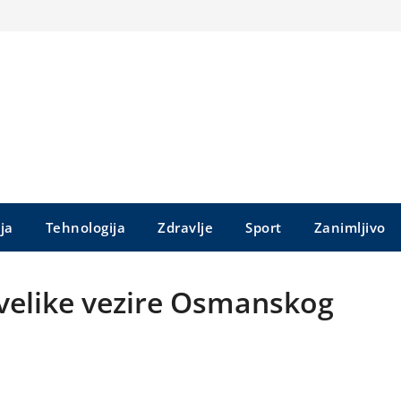
ija
Tehnologija
Zdravlje
Sport
Zanimljivo
elike vezire Osmanskog