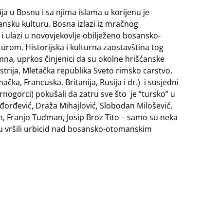
a u Bosnu i sa njima islama u korijenu je
nsku kulturu. Bosna izlazi iz mračnog
 i ulazi u novovjekovlje obilježeno bosansko-
turom.
Historijska i kulturna zaostavština tog
na, uprkos činjenici da su okolne hrišćanske
ustrija, Mletačka republika Sveto rimsko carstvo,
čka, Francuska, Britanija, Rusija i dr.) i susjedni
rnogorci) pokušali da zatru sve što je “tursko” u
ađorđević, Draža Mihajlović, Slobodan Milošević,
n, Franjo Tuđman, Josip Broz Tito – samo su neka
su vršili urbicid nad bosansko-otomanskim