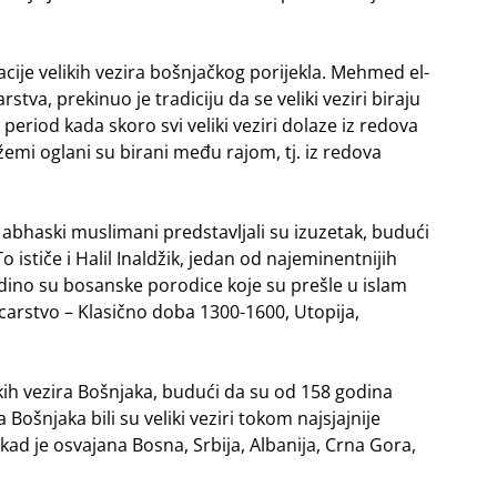
acije velikih vezira bošnjačkog porijekla. Mehmed el-
va, prekinuo je tradiciju da se veliki veziri biraju
 period kada skoro svi veliki veziri dolaze iz redova
žemi oglani su birani među rajom, tj. iz redova
i abhaski muslimani predstavljali su izuzetak, budući
 ističe i Halil Inaldžik, jedan od najeminentnijih
edino su bosanske porodice koje su prešle u islam
 carstvo – Klasično doba 1300-1600, Utopija,
kih vezira Bošnjaka, budući da su od 158 godina
 Bošnjaka bili su veliki veziri tokom najsjajnije
 kad je osvajana Bosna, Srbija, Albanija, Crna Gora,