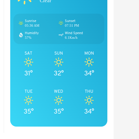
Clear
Sunrise
Sunset
05:36 AM
07:51 PM
Humidity
Wind Speed
57%
6.1Km/h
SAT
SUN
MON
31°
32°
34°
TUE
WED
THU
35°
35°
34°