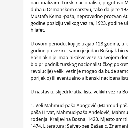
nacionalizam. Turski nacionalisti, pogotovo
duha u Osmanskom carstvu, tako da je te 1922.
Mustafa Kemal-paša, nepravedno prozvan Atat
godine poziciju velikog vezira, 1923. godine u
hilafet.
U ovom periodu, koji je trajao 128 godina, u k
godine po veziru, samo je jedan Bošnjak bio veli
Bošnjak nije imao nikakve veze sa svojom dom
bio pripadnik turskog nacionalističkog pokre
revolucije) veliki vezir je mogao da bude samo
porijeklo) ili eventualno albanski nacioanalist
U nastavku slijedi kratka lista velikih vezira B
1. Veli Mahmud-paša Abogović (Mahmud-paš
paša Hrvat, Mahmud-paša Anđelović, Mahmud
rođenja: Kraljevina Bosna, 1420. Mjesto smrti:
1474. Literatura: Safvet-beg Bašagić, Znamenit