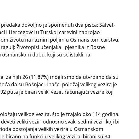
ih predaka dovoljno je spomenuti dva pisca: Safvet-
aci i Hercegovci u Turskoj carevini nabrojao
javnom životu na raznim poljim u Osmanskom carstvu,
ragulj: Životopisi učenjaka i pjesnika iz Bosne
 osmanskom dobu, koji su se istakli na
ira, za njih 26 (11,87%) mogli smo da utvrdimo da su
oća da su Bošnjaci. Inače, položaj velikog vezira je
2 puta je biran veliki vezir, računajući vezire koji
oložaju velikog vezira, što je trajalo oko 114 godina.
deveti veliki vezir, odnosno svaki sedmi vezir koji bi
erioda postojanja velikih vezira u Osmanskom
e birano na funkciju velikog vezira, birani su 34