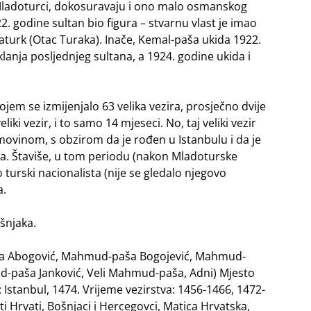
 Mladoturci, dokosuravaju i ono malo osmanskog
 godine sultan bio figura – stvarnu vlast je imao
urk (Otac Turaka). Inače, Kemal-paša ukida 1922.
klanja posljednjeg sultana, a 1924. godine ukida i
ojem se izmijenjalo 63 velika vezira, prosječno dvije
ki vezir, i to samo 14 mjeseci. No, taj veliki vezir
ovinom, s obzirom da je rođen u Istanbulu i da je
ta. Štaviše, u tom periodu (nakon Mladoturske
 turski nacionalista (nije se gledalo njegovo
a.
ošnjaka.
a Abogović, Mahmud-paša Bogojević, Mahmud-
-paša Janković, Veli Mahmud-paša, Adni) Mjesto
 Istanbul, 1474. Vrijeme vezirstva: 1456-1466, 1472-
i Hrvati, Bošnjaci i Hercegovci, Matica Hrvatska,