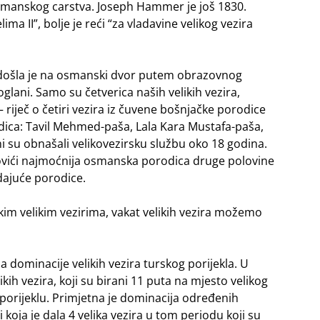
smanskog carstva. Joseph Hammer je još 1830.
a II”, bolje je reći “za vladavine velikog vezira
0, došla je na osmanski dvor putem obrazovnog
lani. Samo su četverica naših velikih vezira,
– riječ o četiri vezira iz čuvene bošnjačke porodice
dica: Tavil Mehmed-paša, Lala Kara Mustafa-paša,
su obnašali velikovezirsku službu oko 18 godina.
vići najmoćnija osmanska porodica druge polovine
adajuće porodice.
m velikim vezirima, vakat velikih vezira možemo
 dominacije velikih vezira turskog porijekla. U
ih vezira, koji su birani 11 puta na mjesto velikog
o porijeklu. Primjetna je dominacija određenih
koja je dala 4 velika vezira u tom periodu koji su