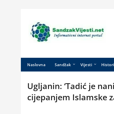
Skip
to
content
Naslovna
Sandžak
Vijesti
Histor
Ugljanin: ‘Tadić je na
cijepanjem Islamske z