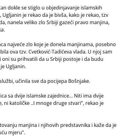
an dokle se stiglo u objedinjavanje islamskih
, Ugljanin je rekao da je bivša, kako je rekao, tzv
, nanela veliko zlo Srbiji gazeći pravo manjina,
a.
ihca najveće zlo koje je donela manjinama, posebno
bila ova tzv. Cvetković-Tadićeva vlada. U njoj sam
 oni su prihvatili da u Srbiji postoje i da budu
je Ugljanin.
službi, učinila sve da pocijepa Bošnjake.
ca sa dvije islamske zajednice… Niti ima dvije
, ni katoličke ..I mnoge druge stvari”, rekao je
itovanju manjina i njihovih predstavnika i kaže da je
uću mjeru”.