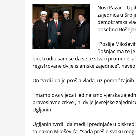
Novi Pazar – Upit
zajednica u Srbiji
demokratska vlada
posebno Bošnjak
“Poslije Milošev
Bošnjacima to je 
bio, trudio sam se da se te stvari promene, ali
registrovane dvije islamske zajednice”, naveo 
On tvrdi i da je prošla vlada, uz pomoć tajnih 
“Imamo dva vijeća i jedina smo vjerska zajedni
pravoslavne crkve , ni dvije jevrejske zajednice
Ugljanin.
Ugljanin tvrdi i da mediji prednjače u diskred
to nakon Miloševića, “sada prešlo svaku mog