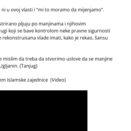
 ni u ovoj vlasti i “mi to moramo da mijenjamo”.
estrirano pljuju po manjinama i njihovim
drugi koji se bave kontrolom neke pravne sigurnosti
će rekonstruisana vlade imati, kako je rekao, šansu
e mislim da treba da stvorimo uslove da se manjine
Ugljanin. (Tanjug)
njem Islamske zajednice (Video)