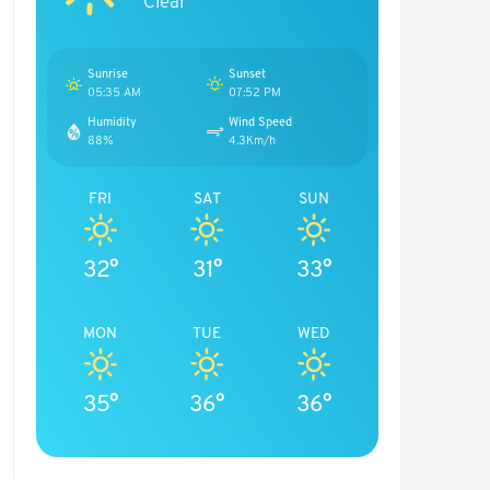
Clear
Sunrise
Sunset
05:35 AM
07:52 PM
Humidity
Wind Speed
88%
4.3Km/h
FRI
SAT
SUN
32°
31°
33°
MON
TUE
WED
35°
36°
36°