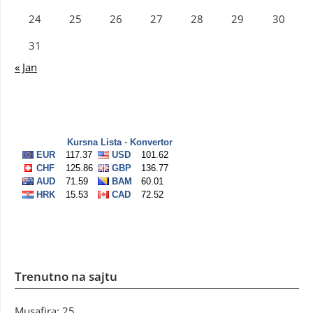
24
25
26
27
28
29
30
31
« Jan
Trenutno na sajtu
Musafira: 25