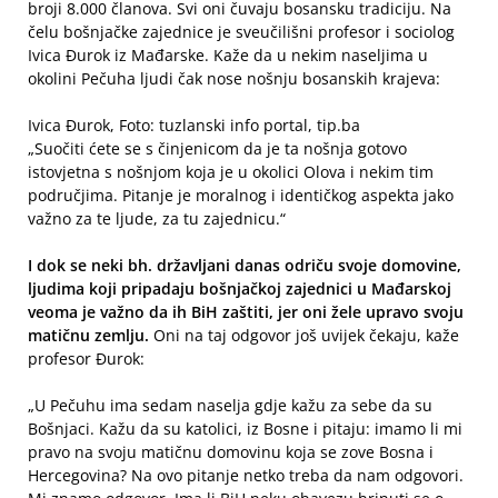
broji 8.000 članova. Svi oni čuvaju bosansku tradiciju. Na
čelu bošnjačke zajednice je sveučilišni profesor i sociolog
Ivica Đurok iz Mađarske. Kaže da u nekim naseljima u
okolini Pečuha ljudi čak nose nošnju bosanskih krajeva:
Ivica Đurok, Foto: tuzlanski info portal, tip.ba
„Suočiti ćete se s činjenicom da je ta nošnja gotovo
istovjetna s nošnjom koja je u okolici Olova i nekim tim
područjima. Pitanje je moralnog i identičkog aspekta jako
važno za te ljude, za tu zajednicu.“
I dok se neki bh. državljani danas odriču svoje domovine,
ljudima koji pripadaju bošnjačkoj zajednici u Mađarskoj
veoma je važno da ih BiH zaštiti, jer oni žele upravo svoju
matičnu zemlju.
Oni na taj odgovor još uvijek čekaju, kaže
profesor Đurok:
„U Pečuhu ima sedam naselja gdje kažu za sebe da su
Bošnjaci. Kažu da su katolici, iz Bosne i pitaju: imamo li mi
pravo na svoju matičnu domovinu koja se zove Bosna i
Hercegovina? Na ovo pitanje netko treba da nam odgovori.