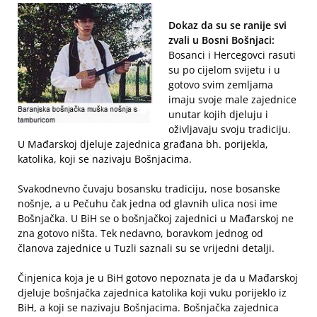
Dokaz da su se ranije svi
zvali u Bosni Bošnjaci:
Bosanci i Hercegovci rasuti
su po cijelom svijetu i u
gotovo svim zemljama
imaju svoje male zajednice
unutar kojih djeluju i
oživljavaju svoju tradiciju.
U Mađarskoj djeluje zajednica građana bh. porijekla,
katolika, koji se nazivaju Bošnjacima.
Svakodnevno čuvaju bosansku tradiciju, nose bosanske
nošnje, a u Pečuhu čak jedna od glavnih ulica nosi ime
Bošnjačka. U BiH se o bošnjačkoj zajednici u Mađarskoj ne
zna gotovo ništa. Tek nedavno, boravkom jednog od
članova zajednice u Tuzli saznali su se vrijedni detalji.
Činjenica koja je u BiH gotovo nepoznata je da u Mađarskoj
djeluje bošnjačka zajednica katolika koji vuku porijeklo iz
BiH, a koji se nazivaju Bošnjacima. Bošnjačka zajednica