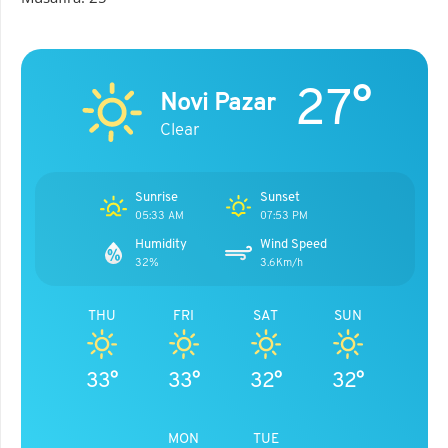
27°
Novi Pazar
Clear
Sunrise
Sunset
05:33 AM
07:53 PM
Humidity
Wind Speed
32%
3.6Km/h
THU
FRI
SAT
SUN
33°
33°
32°
32°
MON
TUE