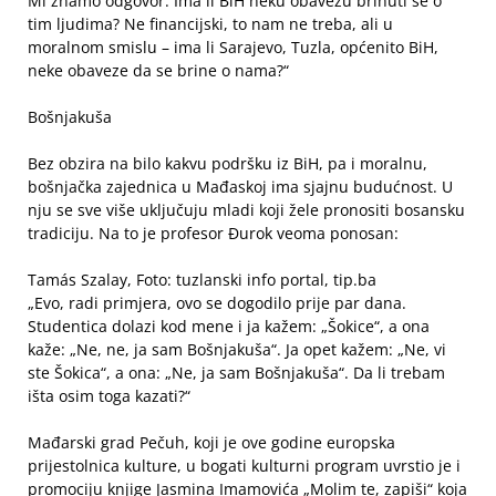
Mi znamo odgovor. Ima li BiH neku obavezu brinuti se o
tim ljudima? Ne financijski, to nam ne treba, ali u
moralnom smislu – ima li Sarajevo, Tuzla, općenito BiH,
neke obaveze da se brine o nama?“
Bošnjakuša
Bez obzira na bilo kakvu podršku iz BiH, pa i moralnu,
bošnjačka zajednica u Mađaskoj ima sjajnu budućnost. U
nju se sve više uključuju mladi koji žele pronositi bosansku
tradiciju. Na to je profesor Đurok veoma ponosan:
Tamás Szalay, Foto: tuzlanski info portal, tip.ba
„Evo, radi primjera, ovo se dogodilo prije par dana.
Studentica dolazi kod mene i ja kažem: „Šokice“, a ona
kaže: „Ne, ne, ja sam Bošnjakuša“. Ja opet kažem: „Ne, vi
ste Šokica“, a ona: „Ne, ja sam Bošnjakuša“. Da li trebam
išta osim toga kazati?“
Mađarski grad Pečuh, koji je ove godine europska
prijestolnica kulture, u bogati kulturni program uvrstio je i
promociju knjige Jasmina Imamovića „Molim te, zapiši“ koja