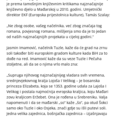
je prema tamošnjim književnim kritikama najznačajnije
književno djelo u Mađarskoj u 2010. godini. Umjetnički
direktor EKF (Europska prijestolnica kulture), Tamás Szalay:
„Ne zbog osobe, vašeg načelnika, već zbog značaja tog
romana, povjesnog romana, mišljenja smo da je to jedan
od naših najznačajnijih projekata u cijeloj godini.“
Jasmin Imamović, načelnik Tuzle, kaže da će grad na zrnu
soli također biti europskim gradom kulture kada BiH za to
dođe na red. Imamović kaže da su veze Tuzle i Pečuha
stoljetne, ali da se o njima vrlo malo zna:
„Supruga njihovog najznačajnijeg vladara svih vremena,
srednjevjekovnog kralja Lojoša I Velikog – je bosanska
princeza Elizabeta, koja se 1353. godine udala za Lajoša I
Velikog i postala najmoćnija evropska kraljica, koju Mađari
zovu kraljicom Eržebet. Ona je rođena u Srebreniku. Valja
napomenuti i da se mađarski „so“ kaže „šo“, pa otud Šokci
samo oko Tuzle i oko Osjeka, znači gdje su išli putevi soli.
Jedna velika zajednica, bošnjačka zajednica – izjašnjavaju