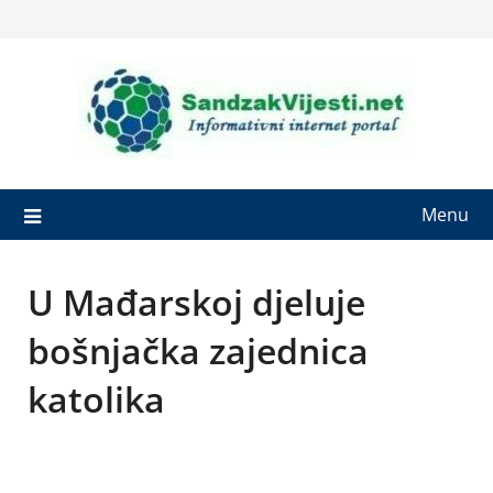
Skip
to
content
Menu
U Mađarskoj djeluje
bošnjačka zajednica
katolika