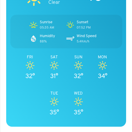
Clear
Sunrise
Sunset
05:35 AM
07:52 PM
Humidity
Wind Speed
88%
5.4Km/h
FRI
SAT
SUN
MON
32°
31°
32°
34°
TUE
WED
35°
35°