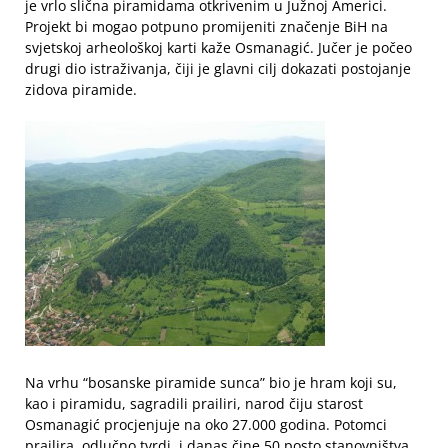
je vrlo slična piramidama otkrivenim u Južnoj Americi.
Projekt bi mogao potpuno promijeniti značenje BiH na
svjetskoj arheološkoj karti kaže Osmanagić. Jučer je počeo
drugi dio istraživanja, čiji je glavni cilj dokazati postojanje
zidova piramide.
Na vrhu “bosanske piramide sunca” bio je hram koji su,
kao i piramidu, sagradili prailiri, narod čiju starost
Osmanagić procjenjuje na oko 27.000 godina. Potomci
prailira, odlučno tvrdi, i danas čine 50 posto stanovništva