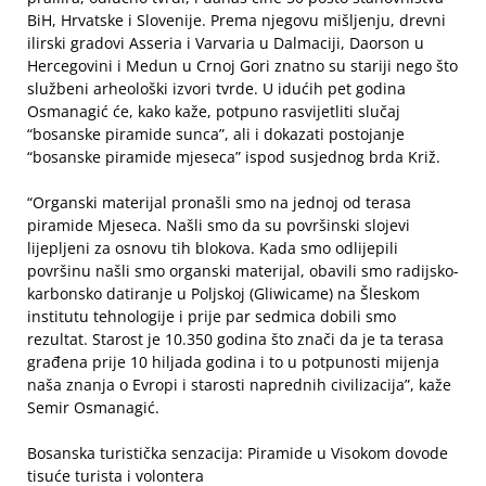
BiH, Hrvatske i Slovenije. Prema njegovu mišljenju, drevni
ilirski gradovi Asseria i Varvaria u Dalmaciji, Daorson u
Hercegovini i Medun u Crnoj Gori znatno su stariji nego što
službeni arheološki izvori tvrde. U idućih pet godina
Osmanagić će, kako kaže, potpuno rasvijetliti slučaj
“bosanske piramide sunca”, ali i dokazati postojanje
“bosanske piramide mjeseca” ispod susjednog brda Križ.
“Organski materijal pronašli smo na jednoj od terasa
piramide Mjeseca. Našli smo da su površinski slojevi
lijepljeni za osnovu tih blokova. Kada smo odlijepili
površinu našli smo organski materijal, obavili smo radijsko-
karbonsko datiranje u Poljskoj (Gliwicame) na Šleskom
institutu tehnologije i prije par sedmica dobili smo
rezultat. Starost je 10.350 godina što znači da je ta terasa
građena prije 10 hiljada godina i to u potpunosti mijenja
naša znanja o Evropi i starosti naprednih civilizacija”, kaže
Semir Osmanagić.
Bosanska turistička senzacija: Piramide u Visokom dovode
tisuće turista i volontera