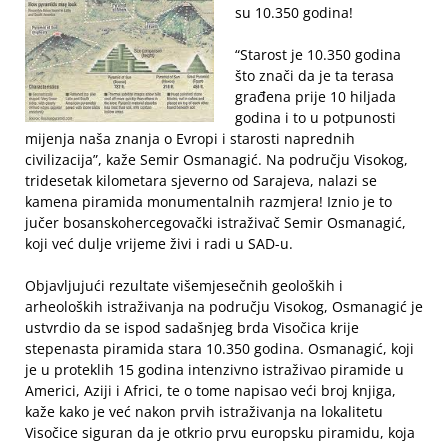
su 10.350 godina!
“Starost je 10.350 godina
što znači da je ta terasa
građena prije 10 hiljada
godina i to u potpunosti
mijenja naša znanja o Evropi i starosti naprednih
civilizacija”, kaže Semir Osmanagić. Na području Visokog,
tridesetak kilometara sjeverno od Sarajeva, nalazi se
kamena piramida monumentalnih razmjera! Iznio je to
jučer bosanskohercegovački istraživač Semir Osmanagić,
koji već dulje vrijeme živi i radi u SAD-u.
Objavljujući rezultate višemjesečnih geoloških i
arheoloških istraživanja na području Visokog, Osmanagić je
ustvrdio da se ispod sadašnjeg brda Visočica krije
stepenasta piramida stara 10.350 godina. Osmanagić, koji
je u proteklih 15 godina intenzivno istraživao piramide u
Americi, Aziji i Africi, te o tome napisao veći broj knjiga,
kaže kako je već nakon prvih istraživanja na lokalitetu
Visočice siguran da je otkrio prvu europsku piramidu, koja