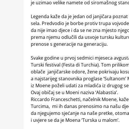
je uzimao velike namete od siromašnog stano
Legenda kaže da je jedan od janjičara poznat 
sela. Predvodio je borbe protiv trupa vojvod
da nije imao djece i da se ne zna mjesto nje
prema njemu odlučili da usvoje tursku kulturu
prenose s generacije na generaciju.
Svake godine u prvoj sedmici mjeseca avgust
Turski festival (Festa di Turchia). Tom prilikom
oblače janjičarske odore, žene pokrivaju ko
a najstarijeg stanovnika proglase ‘Sultanom’ 
iz Moene poželi udati za mladića iz drugog se
Ovaj običaj se u Moeni naziva ‘Alabastia’.
Riccardo Franceschetti, načelnik Moene, kaže:
Turcima, mi ih danas prenosimo na našu dje
da njegujemo sjećanje na naše pretke, otomans
i uvjere se da je Moena ‘Turska u malom’.