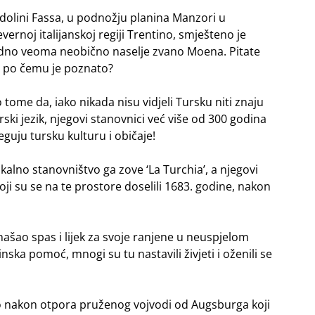
dolini Fassa, u podnožju planina Manzori u
evernoj italijanskoj regiji Trentino, smješteno je
dno veoma neobično naselje zvano Moena. Pitate
 po čemu je poznato?
 tome da, iako nikada nisu vidjeli Tursku niti znaju
rski jezik, njegovi stanovnici već više od 300 godina
eguju tursku kulturu i običaje!
kalno stanovništvo ga zove ‘La Turchia’, a njegovi
ji su se na te prostore doselili 1683. godine, nakon
našao spas i lijek za svoje ranjene u neuspjelom
ka pomoć, mnogi su tu nastavili živjeti i oženili se
no nakon otpora pruženog vojvodi od Augsburga koji