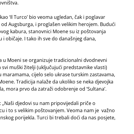
vništva.
kao ‘Il Turco’ bio veoma ugledan, čak i poglavar
e od Augsburga, i proglašen velikim herojem. Budući
govog kabura, stanovnici Moene su iz poštovanja
 i običaje. I tako ih sve do današnjeg dana,
a u Moeni se organizuje tradicionalni dvodnevni
 svi muški žitelji (uključujući predstavnike vlasti)
su maramama, cijelo selo ukrase turskim zastavama,
Moene. Tradicija nalaže da ukoliko se neka djevojka
la, mora prvo da zatraži odobrenje od ‘Sultana’.
 „Naši djedovi su nam pripovijedali priče o
cu i to s velikim poštovanjem. Veoma nam je važno
kog porijekla. Turci bi trebali doći da nas posjete,