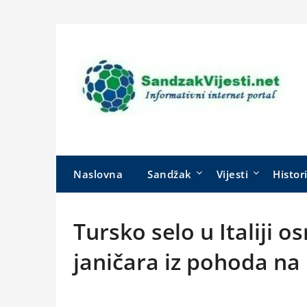
Skip
to
content
Naslovna
Sandžak
Vijesti
Histor
Tursko selo u Italiji 
janičara iz pohoda na