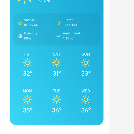
Clear
Sunrise
Sunset
05:35 AM
07:52 PM
Humidity
Wind Speed
88%
4.3Km/h
FRI
SAT
SUN
32°
31°
33°
MON
TUE
WED
35°
36°
36°