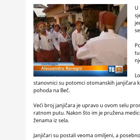
U 
sj
je
se
Po
tu
nj
Lo
stanovnici su potomci otomanskih janjičara ko
pohoda na Beč.
Veći broj janjičara je upravo u ovom selu pro
ratnom putu. Nakon što im je pružena medicins
ženama iz sela.
Janjičari su postali veoma omiljeni, a poseb