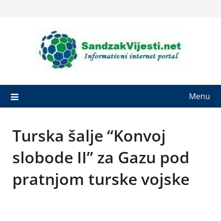
Skip
to
content
Menu
Turska šalje “Konvoj
slobode II” za Gazu pod
pratnjom turske vojske