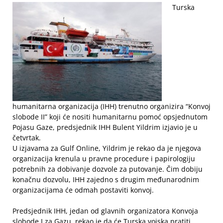
Turska
humanitarna organizacija (IHH) trenutno organizira “Konvoj
slobode II” koji će nositi humanitarnu pomoć opsjednutom
Pojasu Gaze, predsjednik IHH Bulent Yildrim izjavio je u
četvrtak.
U izjavama za Gulf Online, Yildrim je rekao da je njegova
organizacija krenula u pravne procedure i papirologiju
potrebnih za dobivanje dozvole za putovanje. Čim dobiju
konačnu dozvolu, IHH zajedno s drugim međunarodnim
organizacijama će odmah postaviti konvoj.
Predsjednik IHH, jedan od glavnih organizatora Konvoja
slobode I za Gazu, rekao je da će Turska vojska pratiti