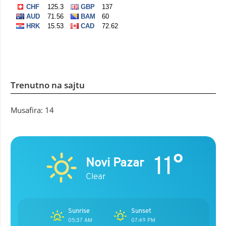
Trenutno na sajtu
Musafira: 14
11°
Novi Pazar
Clear
Sunrise
Sunset
05:37 AM
07:49 PM