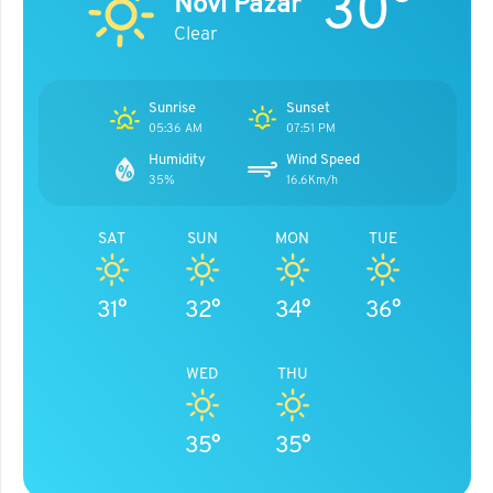
30°
Novi Pazar
Clear
Sunrise
Sunset
05:36 AM
07:51 PM
Humidity
Wind Speed
35%
16.6Km/h
SAT
SUN
MON
TUE
31°
32°
34°
36°
WED
THU
35°
35°