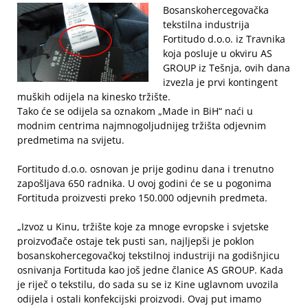
Bosanskohercegovačka
tekstilna industrija
Fortitudo d.o.o. iz Travnika
koja posluje u okviru AS
GROUP iz Tešnja, ovih dana
izvezla je prvi kontingent
muških odijela na kinesko tržište.
Tako će se odijela sa oznakom „Made in BiH“ naći u
modnim centrima najmnogoljudnijeg tržišta odjevnim
predmetima na svijetu.
Fortitudo d.o.o. osnovan je prije godinu dana i trenutno
zapošljava 650 radnika. U ovoj godini će se u pogonima
Fortituda proizvesti preko 150.000 odjevnih predmeta.
„Izvoz u Kinu, tržište koje za mnoge evropske i svjetske
proizvođače ostaje tek pusti san, najljepši je poklon
bosanskohercegovačkoj tekstilnoj industriji na godišnjicu
osnivanja Fortituda kao još jedne članice AS GROUP. Kada
je riječ o tekstilu, do sada su se iz Kine uglavnom uvozila
odijela i ostali konfekcijski proizvodi. Ovaj put imamo