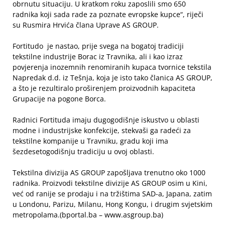
obrnutu situaciju. U kratkom roku zaposlili smo 650
radnika koji sada rade za poznate evropske kupce“, riječi
su Rusmira Hrvića člana Uprave AS GROUP.
Fortitudo je nastao, prije svega na bogatoj tradiciji
tekstilne industrije Borac iz Travnika, ali i kao izraz
povjerenja inozemnih renomiranih kupaca tvornice tekstila
Napredak d.d. iz Tešnja, koja je isto tako članica AS GROUP,
a što je rezultiralo proširenjem proizvodnih kapaciteta
Grupacije na pogone Borca.
Radnici Fortituda imaju dugogodišnje iskustvo u oblasti
modne i industrijske konfekcije, stekvaši ga radeći za
tekstilne kompanije u Travniku, gradu koji ima
šezdesetogodišnju tradiciju u ovoj oblasti.
Tekstilna divizija AS GROUP zapošljava trenutno oko 1000
radnika. Proizvodi tekstilne divizije AS GROUP osim u Kini,
već od ranije se prodaju i na tržištima SAD-a, Japana, zatim
u Londonu, Parizu, Milanu, Hong Kongu, i drugim svjetskim
metropolama.(bportal.ba – www.asgroup.ba)