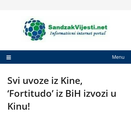
Skip
to
content
Menu
Svi uvoze iz Kine,
‘Fortitudo’ iz BiH izvozi u
Kinu!