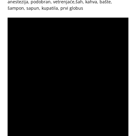
anestezija, podobran, vetrenjaće,šah, kahva, bašte,
šampon, sapun, kupatila, prvi globus