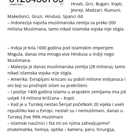
Hrvati, Grci, Bugari, Kopti,
Jevreji, Madzari, Rumuni,
Makedonci, Gruzi, Hindusi, Spanci itd.
– Indonezija najviša muslimanska zemlja sa preko 200
miliona Muslimana, tamo nikad islamska vojska nije stigla.
– Indija je bila 1000 godina pod Islamskim imperijem
Mogula, danas ima mnogo vise Hindusa u Indiji nego
Muslimana.
– Malezija je danas muslimanska zemlja (28 miliona), tamo
nikad islamska vojska nije stigla.
– Amerika: Evropljani kriscani su pobili milione Indijanaca i
oni koji su preživjeli silom su prekršteni.
– I poslije 1400 godina Islama u arapskim zemljama ima još
uvijek 14 miliona krišćana – Kopti.
– Kad je u Turskoj nestao Šerijat početkom 20 vijeka i uveli
republiku kao u Evropi, nestali su i nemuslimani, danas u
Turskoj žive 99% muslimani
– Islamski naučnici i šta mi svi njima zahvaljujemo?
(matematika, hemija, optika – kamera, pero, hirurgija,