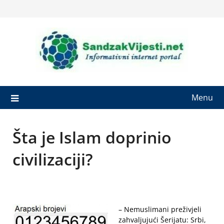
Skip
to
content
Menu
Šta je Islam doprinio
civilizaciji?
– Nemuslimani preživjeli
zahvaljujući Šerijatu: Srbi,