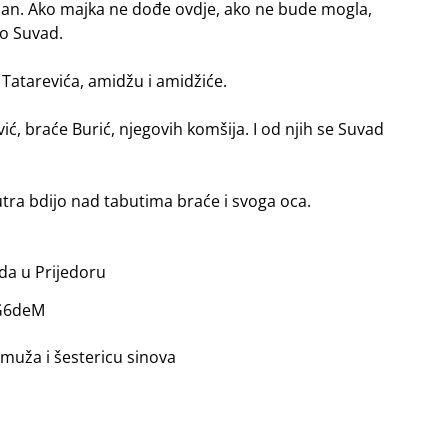
j dan. Ako majka ne dođe ovdje, ako ne bude mogla,
no Suvad.
 Tatarevića, amidžu i amidžiće.
ć, braće Burić, njegovih komšija. I od njih se Suvad
tra bdijo nad tabutima braće i svoga oca.
da u Prijedoru
PG6deM
i muža i šestericu sinova