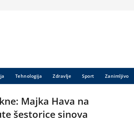
ija
Tehnologija
Zdravlje
Sport
Zanimljivo
ukne: Majka Hava na
te šestorice sinova