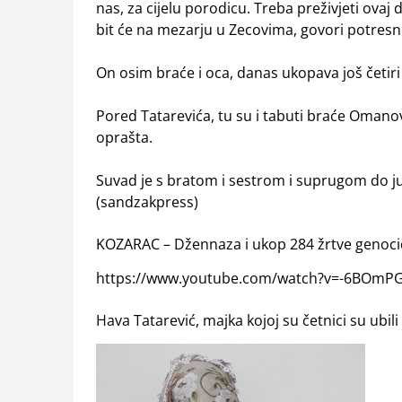
nas, za cijelu porodicu. Treba preživjeti ova
bit će na mezarju u Zecovima, govori potres
On osim braće i oca, danas ukopava još četiri
Pored Tatarevića, tu su i tabuti braće Omanovi
oprašta.
Suvad je s bratom i sestrom i suprugom do ju
(sandzakpress)
KOZARAC – Džennaza i ukop 284 žrtve genoci
https://www.youtube.com/watch?v=-6BOm
Hava Tatarević, majka kojoj su četnici su ubil