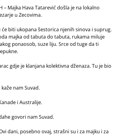
H – Majka Hava Tatarević došla je na lokalno
zarje u Zecovima.
 će biti ukopana šestorica njenih sinova i suprug.
da majka od tabuta do tabuta, rukama miluje
akog ponaosob, suze liju. Srce od tuge da ti
repukne.
rac gdje je klanjana kolektivna dženaza. Tu je bio
e, kaže nam Suvad.
Kanade i Australije.
zdahe govori nam Suvad.
 Ovi dani, posebno ovaj, strašni su i za majku i za