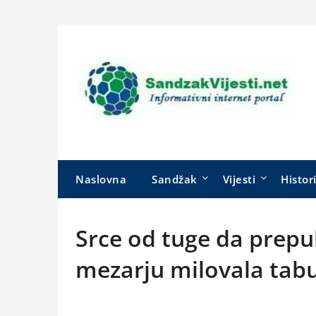
Skip
to
content
Naslovna
Sandžak
Vijesti
Histor
Srce od tuge da prep
mezarju milovala tabu