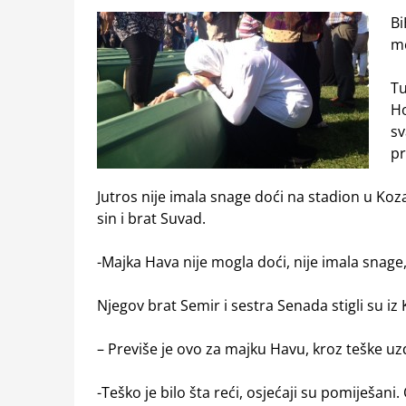
Bi
me
Tu
Ho
sv
p
Jutros nije imala snage doći na stadion u Koza
sin i brat Suvad.
-Majka Hava nije mogla doći, nije imala snag
Njegov brat Semir i sestra Senada stigli su iz 
– Previše je ovo za majku Havu, kroz teške u
-Teško je bilo šta reći, osjećaji su pomiješani.