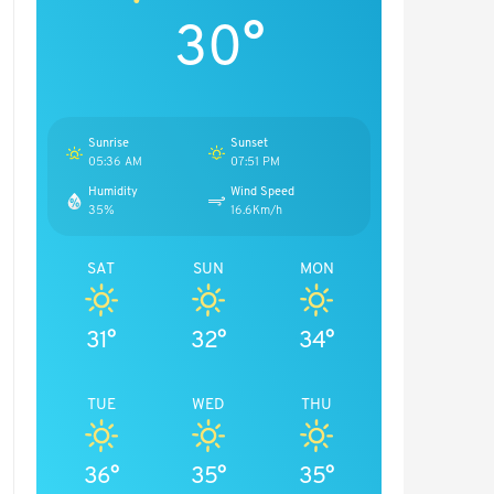
30°
Sunrise
Sunset
05:36 AM
07:51 PM
Humidity
Wind Speed
35%
16.6Km/h
SAT
SUN
MON
31°
32°
34°
TUE
WED
THU
36°
35°
35°