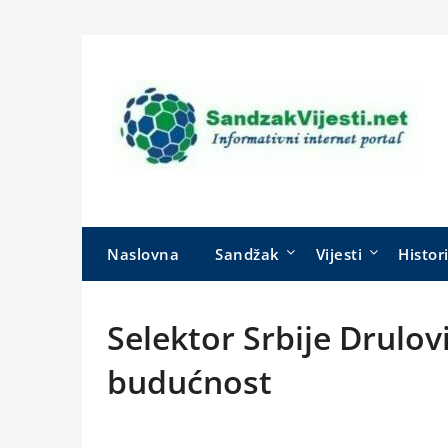
Skip
to
content
Naslovna
Sandžak
Vijesti
Histor
Selektor Srbije Drulov
budućnost