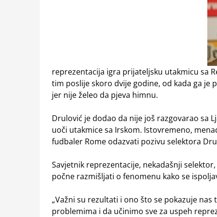
reprezentacija igra prijateljsku utakmicu sa
tim poslije skoro dvije godine, od kada ga je p
jer nije želeo da pjeva himnu.
Drulović je dodao da nije još razgovarao sa Lj
uoči utakmice sa Irskom. Istovremeno, menad
fudbaler Rome odazvati pozivu selektora Dru
Savjetnik reprezentacije, nekadašnji selektor, 
počne razmišljati o fenomenu kako se ispolja
„Važni su rezultati i ono što se pokazuje nas 
problemima i da učinimo sve za uspeh reprezen