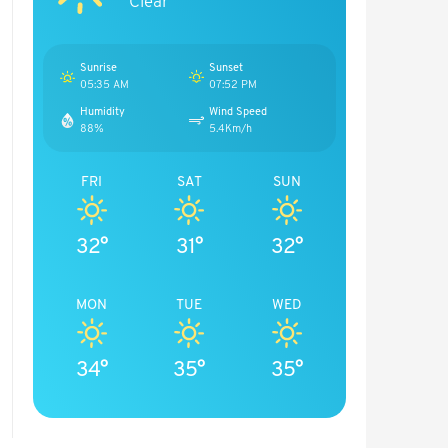
Clear
Sunrise
Sunset
05:35 AM
07:52 PM
Humidity
Wind Speed
88%
5.4Km/h
FRI
SAT
SUN
32°
31°
32°
MON
TUE
WED
34°
35°
35°