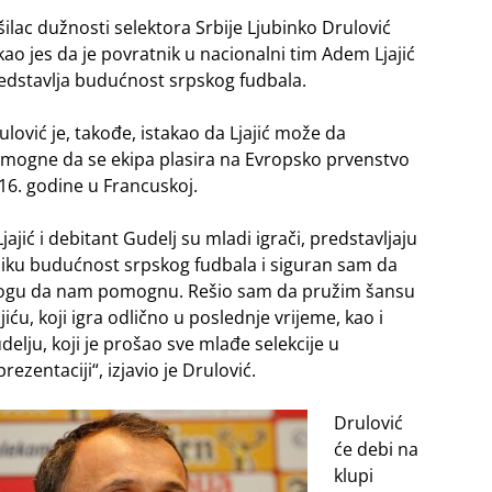
šilac dužnosti selektora Srbije Ljubinko Drulović
kao jes da je povratnik u nacionalni tim Adem Ljajić
edstavlja budućnost srpskog fudbala.
ulović je, takođe, istakao da Ljajić može da
mogne da se ekipa plasira na Evropsko prvenstvo
16. godine u Francuskoj.
 Ljajić i debitant Gudelj su mladi igrači, predstavljaju
liku budućnost srpskog fudbala i siguran sam da
gu da nam pomognu. Rešio sam da pružim šansu
ajiću, koji igra odlično u poslednje vrijeme, kao i
delju, koji je prošao sve mlađe selekcije u
prezentaciji“, izjavio je Drulović.
Drulović
će debi na
klupi