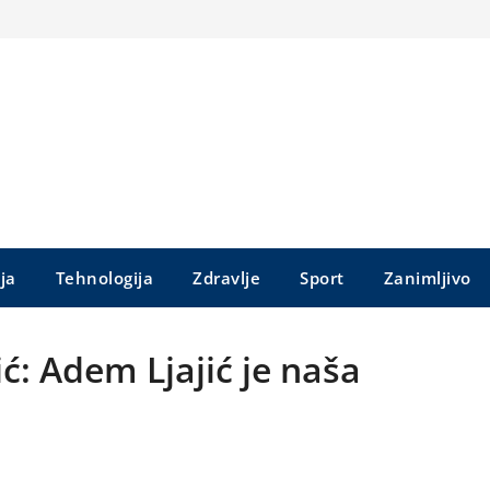
ija
Tehnologija
Zdravlje
Sport
Zanimljivo
ić: Adem Ljajić je naša