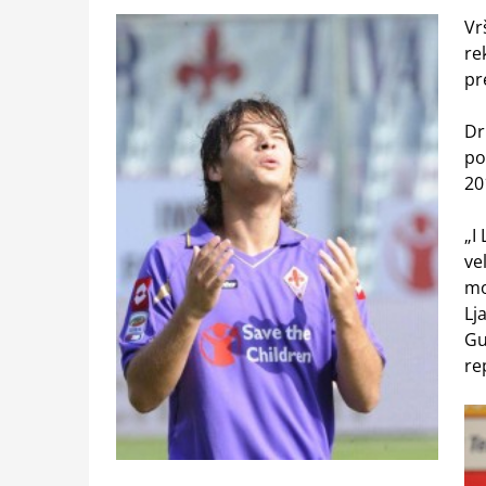
Vr
re
pr
Dr
po
20
„I
ve
mo
Lj
Gu
re