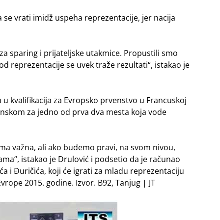
a se vrati imidž uspeha reprezentacije, jer nacija
a sparing i prijateljske utakmice. Propustili smo
od reprezentacije se uvek traže rezultati“, istakao je
 u kvalifikacija za Evropsko prvenstvo u Francuskoj
anskom za jedno od prva dva mesta koja vode
oma važna, ali ako budemo pravi, na svom nivou,
ma“, istakao je Drulović i podsetio da je računao
ća i Đuričića, koji će igrati za mladu reprezentaciju
Evrope 2015. godine. Izvor. B92, Tanjug | JT