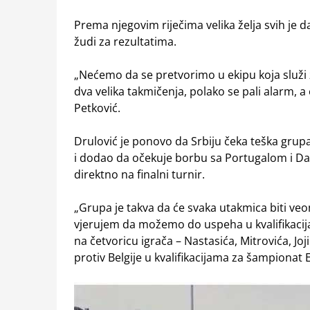
Prema njegovim riječima velika želja svih je d
žudi za rezultatima.
„Nećemo da se pretvorimo u ekipu koja služi z
dva velika takmičenja, polako se pali alarm, a 
Petković.
Drulović je ponovo da Srbiju čeka teška grupa
i dodao da očekuje borbu sa Portugalom i D
direktno na finalni turnir.
„Grupa je takva da će svaka utakmica biti ve
vjerujem da možemo do uspeha u kvalifikacija
na četvoricu igrača – Nastasića, Mitrovića, Joji
protiv Belgije u kvalifikacijama za šampionat 