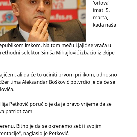
’orlova’
imati 5.
marta,
kada naša
 Republikom Irskom. Na tom meču Ljajić se vraća u
rethodni selektor Siniša Mihajlović izbacio iz ekipe
ajićem, ali da će to učiniti prvom prilikom, odnosno
žer tima Aleksandar Bošković potvrdio je da će se
lovića.
Ilija Petković poručio je da je pravo vrijeme da se
va patriotizam.
terenu. Bitno je da se okrenemo sebi i svojim
tacije“, naglasio je Petković.