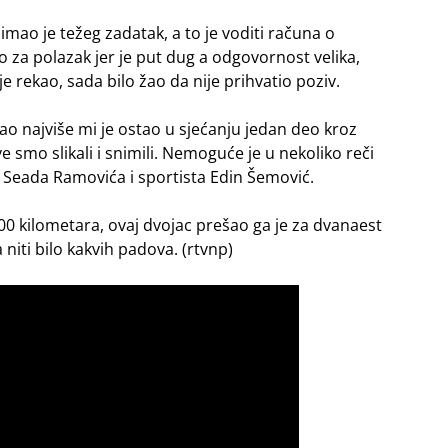
mao je težeg zadatak, a to je voditi računa o
za polazak jer je put dug a odgovornost velika,
e rekao, sada bilo žao da nije prihvatio poziv.
akao najviše mi je ostao u sjećanju jedan deo kroz
e smo slikali i snimili. Nemoguće je u nekoliko reči
elj Seada Ramovića i sportista Edin Šemović.
0 kilometara, ovaj dvojac prešao ga je za dvanaest
niti bilo kakvih padova. (rtvnp)