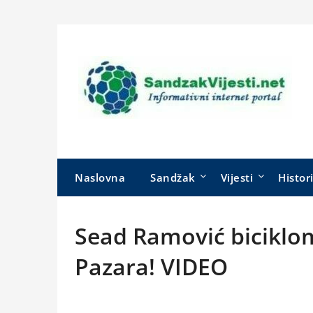
Skip
to
content
Naslovna
Sandžak
Vijesti
Histor
Sead Ramović biciklo
Pazara! VIDEO