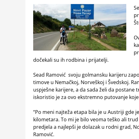
Se
pr
Št
Ov
ka
pr
dočekali su ih rodbina i prijatelji.
Sead Ramović svoju golmansku karijeru započ
timove u Nemačkoj, Norveškoj i Švedskoj. Ram
uspješne karijere, a da sada želi da postane 
iskoristio je za ovo ekstremno putovanje koje j
“Po meni najteža etapa bila je u Austriji gde j
kilometara. To mi je bilo veoma teško ali trud 
predjela a najlepši je dolazak u rodni grad, N
Ramović.