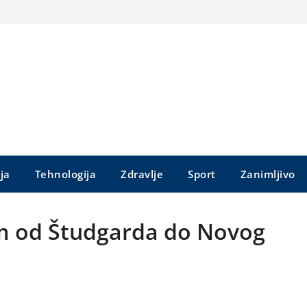
ija
Tehnologija
Zdravlje
Sport
Zanimljivo
m od Študgarda do Novog