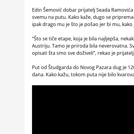
Edin Šemović dobar prijatelj Seada Ramovića i
svemu na putu. Kako kaže, dugo se pripremao 
ipak drago mu je što je pošao jer bi mu, kako j
“Što se tiče etape, koja je bila najljepša, nek
Austriju. Tamo je priroda bila neverovatna. Sv
opisati šta smo sve doživeli”, rekao je prijat
Put od Študgarda do Novog Pazara dug je 120
dana. Kako kažu, tokom puta nije bilo kvarova 