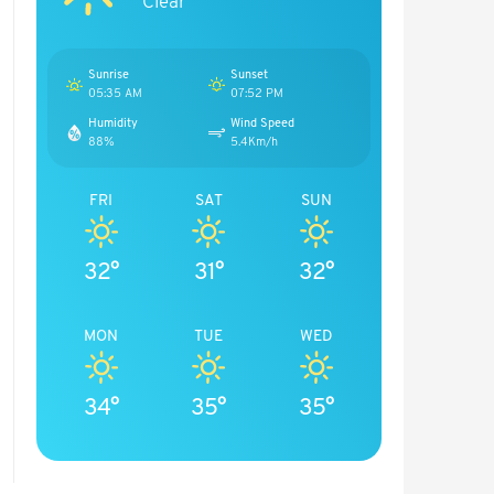
Clear
Sunrise
Sunset
05:35 AM
07:52 PM
Humidity
Wind Speed
88%
5.4Km/h
FRI
SAT
SUN
32°
31°
32°
MON
TUE
WED
34°
35°
35°