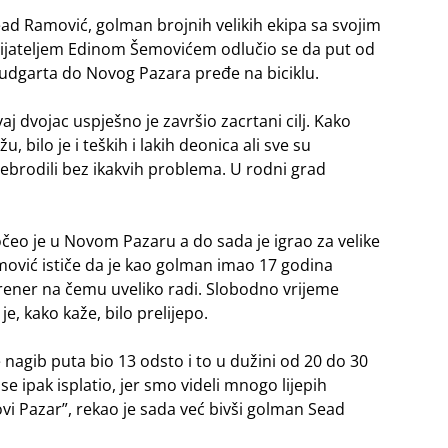
ad Ramović, golman brojnih velikih ekipa sa svojim
ijateljem Edinom Šemovićem odlučio se da put od
udgarta do Novog Pazara pređe na biciklu.
aj dvojac uspješno je završio zacrtani cilj. Kako
žu, bilo je i teških i lakih deonica ali sve su
ebrodili bez ikakvih problema. U rodni grad
eo je u Novom Pazaru a do sada je igrao za velike
ović ističe da je kao golman imao 17 godina
trener na čemu uveliko radi. Slobodno vrijeme
e, kako kaže, bilo prelijepo.
e nagib puta bio 13 odsto i to u dužini od 20 do 30
se ipak isplatio, jer smo videli mnogo lijepih
ovi Pazar”, rekao je sada već bivši golman Sead