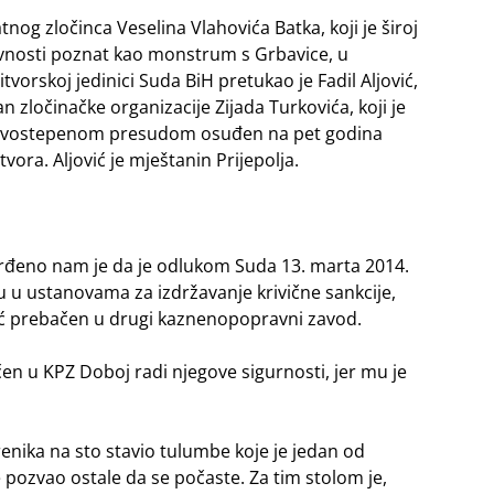
tnog zločinca Veselina Vlahovića Batka, koji je široj
vnosti poznat kao monstrum s Grbavice, u
itvorskoj jedinici Suda BiH pretukao je Fadil Aljović,
an zločinačke organizacije Zijada Turkovića, koji je
rvostepenom presudom osuđen na pet godina
tvora.
Aljović je mještanin Prijepolja.
rđeno nam je da je odlukom Suda 13. marta 2014.
 u ustanovama za izdržavanje krivične sankcije,
vić prebačen u drugi kaznenopopravni zavod.
en u KPZ Doboj radi njegove sigurnosti, jer mu je
renika na sto stavio tulumbe koje je jedan od
 pozvao ostale da se počaste. Za tim stolom je,