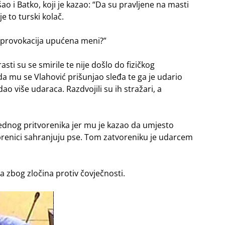
šao i Batko, koji je kazao: “Da su pravljene na masti
je to turski kolač.
 ta provokacija upućena meni?”
rasti su se smirile te nije došlo do fizičkog
a mu se Vlahović prišunjao sleđa te ga je udario
ao više udaraca. Razdvojili su ih stražari, a
 jednog pritvorenika jer mu je kazao da umjesto
brenici sahranjuju pse. Tom zatvoreniku je udarcem
 zbog zločina protiv čovječnosti.