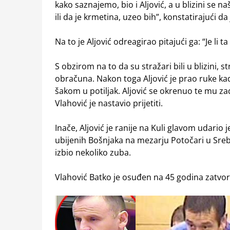
kako saznajemo, bio i Aljović, a u blizini se na
ili da je krmetina, uzeo bih”, konstatirajući da 
Na to je Aljović odreagirao pitajući ga: “Je li
S obzirom na to da su stražari bili u blizini, st
obračuna. Nakon toga Aljović je prao ruke kad
šakom u potiljak. Aljović se okrenuo te mu zad
Vlahović je nastavio prijetiti.
Inače, Aljović je ranije na Kuli glavom udario
ubijenih Bošnjaka na mezarju Potočari u Sre
izbio nekoliko zuba.
Vlahović Batko je osuđen na 45 godina zatvora