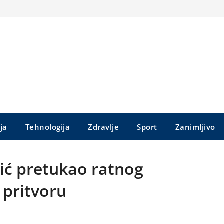
ija
Tehnologija
Zdravlje
Sport
Zanimljivo
vić pretukao ratnog
 pritvoru