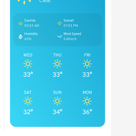
Clear
Sunrise
Sunset
05:33 AM
07:53 PM
Humidity
Wind Speed
45%
5.4Km/h
WED
THU
FRI
33°
33°
33°
SAT
SUN
MON
32°
34°
36°