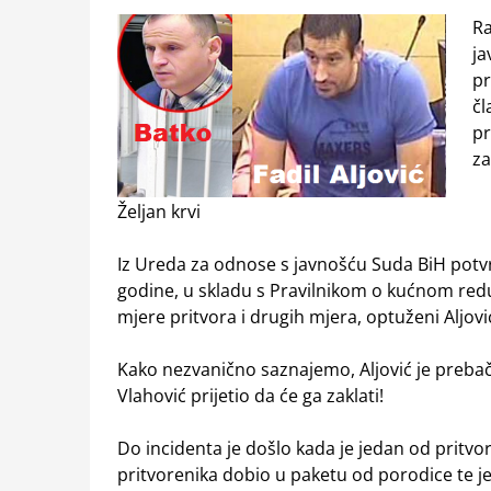
Ra
ja
pr
čl
p
za
Željan krvi
Iz Ureda za odnose s javnošću Suda BiH potv
godine, u skladu s Pravilnikom o kućnom redu
mjere pritvora i drugih mjera, optuženi Aljo
Kako nezvanično saznajemo, Aljović je prebač
Vlahović prijetio da će ga zaklati!
Do incidenta je došlo kada je jedan od pritvo
pritvorenika dobio u paketu od porodice te je