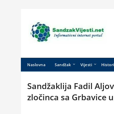
Skip
to
content
Naslovna
Sandžak
Vijesti
Histor
Sandžaklija Fadil Aljo
zločinca sa Grbavice u