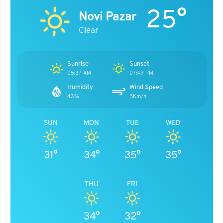
25°
Novi Pazar
Clear
Sunrise
Sunset
05:37 AM
07:49 PM
Humidity
Wind Speed
43%
5Km/h
SUN
MON
TUE
WED
31°
34°
35°
35°
THU
FRI
34°
32°