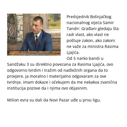
Predsjednik Bošnjačkog
nacionalnog vijeća Samir
Tandir: Građani gledaju šta
radi vlast, ako vlast ne
poštuje zakon, ako zakoni
ne važe za ministra Rasima
Ljajića.
Od 5 narko bandi u
Sandžaku 3 su direktno povezana za Rasima Ljajića, ovo
odgovorno tvrdim i tražim od nadležnih organa da to
provjere, ja moralno i materijalno odgovaram za ove
tvrdnje, imam dokaze i očekujem da me nekakva zvanična
institucija pozove da i njima ovo objasnim.
Milion evra su dali da Novi Pazar uđe u prvu ligu.