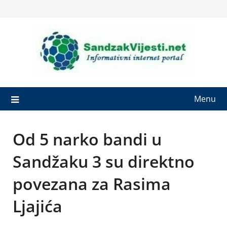
Skip
to
content
Menu
Od 5 narko bandi u
Sandžaku 3 su direktno
povezana za Rasima
Ljajića