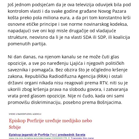
Još jednom podsjećam da je ova televizija oduvijek bila pod
kontrolom vlasti i da svake godine građane Novog Pazara
košta preko pola miliona eura, a da pri tom konstantno krši
osnovne etičke principe i sve norme novinarskog kodeksa,
napadajući sve oni koji misle drugačije od vladajuće
strukture, neovisno da li je na vlasti SDA ili SDP, ili koalicija
pomenutih partija.
Ni dan danas, na njenom kanalu se ne može čuti glas
opozicije, a sve po naređenju Ljajića i njegovih političkih
saveznika i pomagača. Bez obzira što je očigledno kršenje
zakona, Republička Radiodifuzna Agencija (RRA) i ostali
državni organi nikada nisu reagovali prema RTV, niti su je
ukorili zbog kršenja prava na slobodu govora, i zatvaranja
vrata pred glasom opozicije. Nije ni čudo, kada oni sami
promovišu diskriminaciju, posebno prema Bošnjacima.