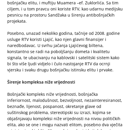
bošnjačku elitu, i muftiju Muamera –ef. Zuklorlića. Sa tim
ciljem, i u tom pravcu oni koriste RTV, kao udarnu medijsku
pesnicu na prostoru Sandžaka u širenju antibošnjačkih
projekata.
Posebno, unazad nekoliko godina, tačnije od 2008. godine
usluge RTV koristi Ljajić, kao njen glavni finansijer i
naredbodavac. U svrhu jačanja Ljajićevog biltena,
konstantno se radi na poboljšanju dometa i kvalitetu
signala, te ubacivanju na kablovski i satelitski sistem kako
bi što više ljudi vidjelo i čulo nastojanje RTV da ocrnji
vjersku i svaku drugu bošnjačku istinsku elitu i prvake.
Širenje kompleksa niže vrijednosti
Bošnjački kompleks niže vrijednosti, bošnjačka
inferiornost, malodušnost, bezvoljnost, nezainteresiranost,
beznađe, lijenost, pospanost, okretanje glave od
suštinskog problema, stereotipski su izrazi, kojima se
objašnjavaju kompleksi niže vrijednosti na nivou političkih
elita, ako se one i mogu nazvati elitom, posebno dva vječita