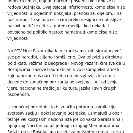
ministra i neki „blijedi“ narodni poslanici koji dolaze iz
redova Bošnjaka. Ovaj osjećaj inferiornosti, kompleksa niže
vrijednosti u pojedinih Bošnjaka, prenosi se, dijelom, i na
naš narod. To se najčešće čini preko nesigurne i plašljive
nazovi političke elite, a putem medija, koji nekada i
odvojeno od politike nastoje nametnuti komplekse niže
vrijednosti.
No RTV Novi Pazar nikada ne radi sama, niti slučajno, već
sve po naredbi, ciljano i smišljeno. Ova televizija direktno
po diktatu režima iz Beograda i Novog Pazara, čini sve da u
Bošnjacima izazove traumatičan nivo iskompleksiranosti
koji napokon naš narod treba da obezglavi, izbezumi i
dovede do konačnog odricanja od svojega „JA,“ od svoje
vjere, nacionalne tradicije i kulture, jezika i svih drugih
osobenosti.
U konačnoj odrednici to bi značilo potpunu asimilaciju,
svetosavizaciju i pokrštavanje Bošnjaka. Uzimajući u obzir
težnje velikosrpskih nacionalista još od vakta Garašanina i
njegovog Načrtanija, pa jednog i drugog Memoranduma
SANU, da se Bošnjacima osvete za petstotina dugu „tursku