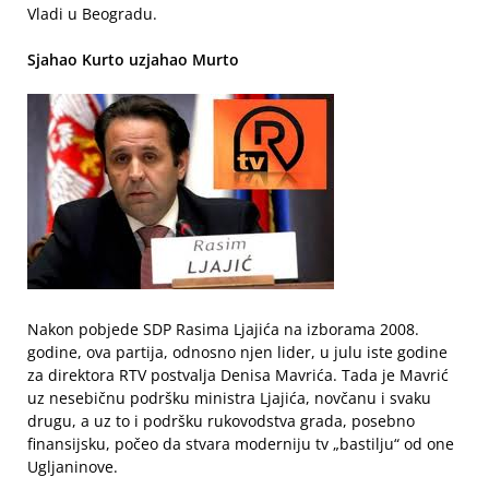
Vladi u Beogradu.
Sjahao Kurto uzjahao Murto
Nakon pobjede SDP Rasima Ljajića na izborama 2008.
godine, ova partija, odnosno njen lider, u julu iste godine
za direktora RTV postvalja Denisa Mavrića. Tada je Mavrić
uz nesebičnu podršku ministra Ljajića, novčanu i svaku
drugu, a uz to i podršku rukovodstva grada, posebno
finansijsku, počeo da stvara moderniju tv „bastilju“ od one
Ugljaninove.