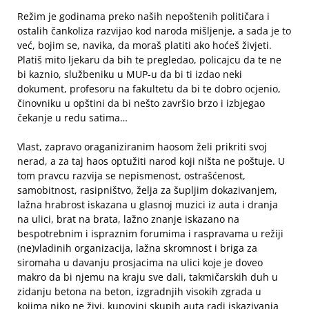
Režim je godinama preko naših nepoštenih političara i
ostalih čankoliza razvijao kod naroda mišljenje, a sada je to
već, bojim se, navika, da moraš platiti ako hoćeš živjeti.
Platiš mito ljekaru da bih te pregledao, policajcu da te ne
bi kaznio, službeniku u MUP-u da bi ti izdao neki
dokument, profesoru na fakultetu da bi te dobro ocjenio,
činovniku u opštini da bi nešto završio brzo i izbjegao
čekanje u redu satima…
Vlast, zapravo oraganiziranim haosom želi prikriti svoj
nerad, a za taj haos optužiti narod koji ništa ne poštuje. U
tom pravcu razvija se nepismenost, ostrašćenost,
samobitnost, rasipništvo, želja za šupljim dokazivanjem,
lažna hrabrost iskazana u glasnoj muzici iz auta i dranja
na ulici, brat na brata, lažno znanje iskazano na
bespotrebnim i ispraznim forumima i raspravama u režiji
(ne)vladinih organizacija, lažna skromnost i briga za
siromaha u davanju prosjacima na ulici koje je doveo
makro da bi njemu na kraju sve dali, takmičarskih duh u
zidanju betona na beton, izgradnjih visokih zgrada u
kojima niko ne živi, kupovini skupih auta radi iskazivanja