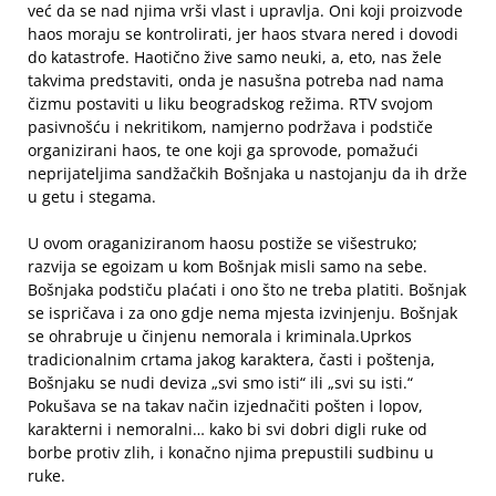
već da se nad njima vrši vlast i upravlja. Oni koji proizvode
haos moraju se kontrolirati, jer haos stvara nered i dovodi
do katastrofe. Haotično žive samo neuki, a, eto, nas žele
takvima predstaviti, onda je nasušna potreba nad nama
čizmu postaviti u liku beogradskog režima. RTV svojom
pasivnošću i nekritikom, namjerno podržava i podstiče
organizirani haos, te one koji ga sprovode, pomažući
neprijateljima sandžačkih Bošnjaka u nastojanju da ih drže
u getu i stegama.
U ovom oraganiziranom haosu postiže se višestruko;
razvija se egoizam u kom Bošnjak misli samo na sebe.
Bošnjaka podstiču plaćati i ono što ne treba platiti. Bošnjak
se ispričava i za ono gdje nema mjesta izvinjenju. Bošnjak
se ohrabruje u činjenu nemorala i kriminala.Uprkos
tradicionalnim crtama jakog karaktera, časti i poštenja,
Bošnjaku se nudi deviza „svi smo isti“ ili „svi su isti.“
Pokušava se na takav način izjednačiti pošten i lopov,
karakterni i nemoralni… kako bi svi dobri digli ruke od
borbe protiv zlih, i konačno njima prepustili sudbinu u
ruke.