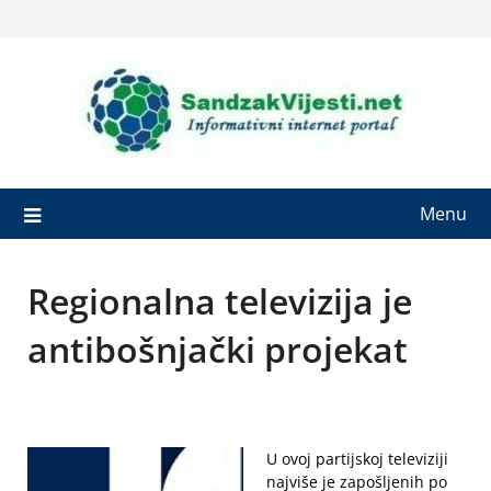
Skip
to
content
Menu
Regionalna televizija je
antibošnjački projekat
U ovoj partijskoj televiziji
najviše je zapošljenih po