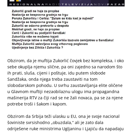
Obzirom, da je muftija Zukorlić čovjek bez kompleksa, i oko
sebe okuplja njemu slične, pa oni zajedno sa narodom što
ih prati, sluša, cijeni i poštuje, idu putem slobode
Sandžaka, onda njega treba zaustaviti na tom
slobodarskom pohodu. U svrhu zaustaviljanja elite oličene
u Glavnom muftiji nezaobilaznu ulogu ima propagandna
mašinerija RTV za čiji rad se ne žali novaca, pa se za njene
potrebe troši i šakom i kapom.
Obzirom da Srbija teži ulasku u EU, ona je svoje nacional
šoviniste svrsishodno „obuzdala,“ ali je zato dala
odriješene ruke ministrima Ugljaninu i Ljajiću da napadaju