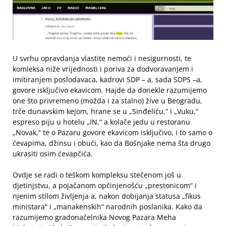
U svrhu opravdanja vlastite nemoći i nesigurnosti, te
komleksa niže vrijednosti i poriva za dodvoravanjem i
imitiranjem poslodavaca, kadrovi SDP – a, sada SDPS –a,
govore isključivo ekavicom. Hajde da donekle razumijemo
one što privremeno (možda i za stalno) žive u Beogradu,
trče dunavskim kejom, hrane se u „Sinđeliću,“ i „Vuku,“
espreso piju u hotelu „IN,“ a kolače jedu u restoranu
„Novak,“ te o Pazaru govore ekavicom isključivo, i to samo o
ćevapima, džinsu i obući, kao da Bošnjake nema šta drugo
ukrasiti osim ćevapčića.
Ovdje se radi o teškom kompleksu stečenom još u
djetinjstvu, a pojačanom opčinjenošću „prestonicom“ i
njenim stilom življenja a, nakon dobijanja statusa „fikus
ministara“ i „manakenskih“ narodnih poslanika. Kako da
razumijemo gradonačelnika Novog Pazara Meha