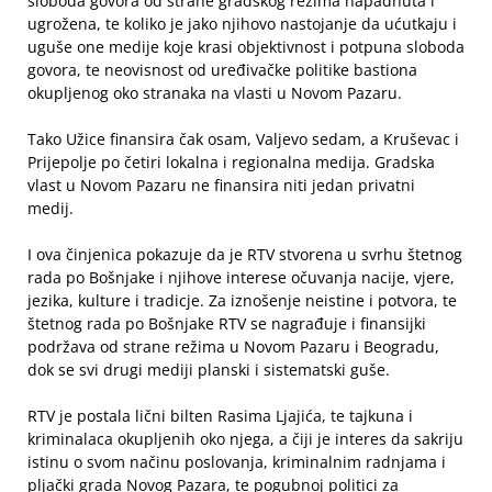
sloboda govora od strane gradskog režima napadnuta i
ugrožena, te koliko je jako njihovo nastojanje da ućutkaju i
uguše one medije koje krasi objektivnost i potpuna sloboda
govora, te neovisnost od uređivačke politike bastiona
okupljenog oko stranaka na vlasti u Novom Pazaru.
Tako Užice finansira čak osam, Valjevo sedam, a Kruševac i
Prijepolje po četiri lokalna i regionalna medija. Gradska
vlast u Novom Pazaru ne finansira niti jedan privatni
medij.
I ova činjenica pokazuje da je RTV stvorena u svrhu štetnog
rada po Bošnjake i njihove interese očuvanja nacije, vjere,
jezika, kulture i tradicje. Za iznošenje neistine i potvora, te
štetnog rada po Bošnjake RTV se nagrađuje i finansijki
podržava od strane režima u Novom Pazaru i Beogradu,
dok se svi drugi mediji planski i sistematski guše.
RTV je postala lični bilten Rasima Ljajića, te tajkuna i
kriminalaca okupljenih oko njega, a čiji je interes da sakriju
istinu o svom načinu poslovanja, kriminalnim radnjama i
pljački grada Novog Pazara, te pogubnoj politici za