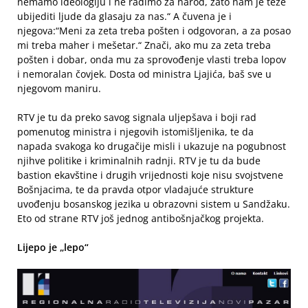
nemamo ideologiju i ne radimo za narod, zato nam je teže
ubijediti ljude da glasaju za nas.“ A čuvena je i
njegova:“Meni za zeta treba pošten i odgovoran, a za posao
mi treba maher i mešetar.“ Znači, ako mu za zeta treba
pošten i dobar, onda mu za sprovođenje vlasti treba lopov
i nemoralan čovjek. Dosta od ministra Ljajića, baš sve u
njegovom maniru.
RTV je tu da preko savog signala uljepšava i boji rad
pomenutog ministra i njegovih istomišljenika, te da
napada svakoga ko drugačije misli i ukazuje na pogubnost
njihve politike i kriminalnih radnji. RTV je tu da bude
bastion ekavštine i drugih vrijednosti koje nisu svojstvene
Bošnjacima, te da pravda otpor vladajuće strukture
uvođenju bosanskog jezika u obrazovni sistem u Sandžaku.
Eto od strane RTV još jednog antibošnjačkog projekta.
Lijepo je „lepo“