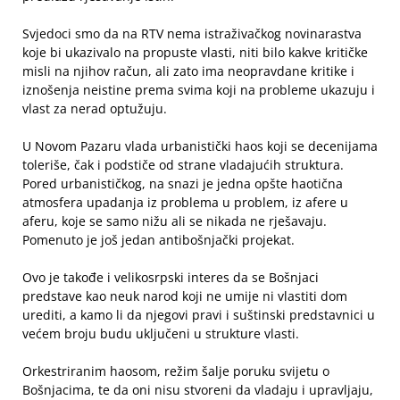
Svjedoci smo da na RTV nema istraživačkog novinarastva
koje bi ukazivalo na propuste vlasti, niti bilo kakve kritičke
misli na njihov račun, ali zato ima neopravdane kritike i
iznošenja neistine prema svima koji na probleme ukazuju i
vlast za nerad optužuju.
U Novom Pazaru vlada urbanistički haos koji se decenijama
toleriše, čak i podstiče od strane vladajućih struktura.
Pored urbanističkog, na snazi je jedna opšte haotična
atmosfera upadanja iz problema u problem, iz afere u
aferu, koje se samo nižu ali se nikada ne rješavaju.
Pomenuto je još jedan antibošnjački projekat.
Ovo je takođe i velikosrpski interes da se Bošnjaci
predstave kao neuk narod koji ne umije ni vlastiti dom
urediti, a kamo li da njegovi pravi i suštinski predstavnici u
većem broju budu uključeni u strukture vlasti.
Orkestriranim haosom, režim šalje poruku svijetu o
Bošnjacima, te da oni nisu stvoreni da vladaju i upravljaju,