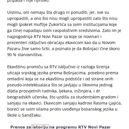
pripada i nije njihovo.
Uistinu, oni nemaju šta drugo ni ponuditi, jer, sve su
upropastili, a ono što nisu mogli upropastiti zato što nisu
mogli (pokret muftije Zukorlića sa svim institucijama koje
ga čine) napadaju svim raspoloživim sredstvima. Zato im je
najpogodnija RTV Novi Pazar sa koje se novinari i
prezenteri isključivo obraćaju ekavicom kao da u Novom
Pazaru žive samo Srbi, a poznato je da Bošnjaci čine skoro
90 % stanovništva.
Ekavštinu promiču sa RTV isključivo iz razloga širenja
uticaja srpskog jezika prema Bošnjacima, posebno prema
omladini koja se na ekavštinu podstiče i od strane onih
pseudo-intelektualaca što se javljaju u likovima jednog
dijela prosvjetnih radnika, ljekara, inžinjera, i dr.
beogradskih učenika, što uzdišu za studentskim gradom i
sanjaju na ekavici. Ekavicom sanjaju kadrovi Rasima Ljajića,
boreći se svim silama protiv uvođenja bosanskog jezika u
škole u Sandžaku.