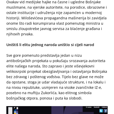
Ovakav vid medijske hajke na časne i ugledne Bošnjake
muslimane, na vjerske autoritete, na porodice, obrazovne i
ostale institucije i udruženja nije zapamćen u modernoj
historiji. Miloševićeva propagandna mašinerija bi zavidjela
onome što radi korumpirana vlast pomenutog ministra u
smislu zloupotrebe javnog servisa za blaćenje građana i
njihovih prvaka.
Uništiš li elitu jednog naroda uništio si cijeli narod
Sve gore pomenuto predstavlja jedan u nizu
antibošnjačkih projekata u pokušaju srozavanja autoriteta
elite našega naroda, što zapravo i jeste viševjekovni
velikosrpski projekat obezglavljivanja i ostavljanja Bošnjaka
bez zdravog i poštenog vođstva. Tijelo bez glave ne može
da opstane, stoga je udar vladajuće strukture, i na lokalu i
na nivou republuke, usmjeren na visoke zvaničnike IZ-e,
posebno na muftiju Zukorlića, kao elitnog simbola
bošnjačkog otpora, ponosa i puta ka slobodi.