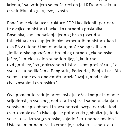
krivnju,“ sa tvrdnjom se može reći da je i RTV preuzela tu
osvetničku ulogu. A, evo, i zašto.
Ponašanje vladajuće strukture SDP i koalicionih partnera,
te dvojice ministara i nekoliko narodnih poslanika
Bošnjaka, kao i ponašanje jednog broja (pseudo)
intelektualaca okupljenih oko pomenutih ministara, kao i
oko BNV u tehničkom mandatu, može se opisati kao
„imitatorsko oponašanje brojnijeg naroda, „ekonomsko
jačeg,“ „intelektualno superiornijeg,“ „kulturno
uzdignutijeg,“ sa „dokazanom historijskom prošlošću…,“ a
sve u cilju podilaženja Beogradu, Podgorici, Banjoj Luci, što
se od strane ovih dodvorača proglašavaju „modernim,
civilizovanim i evropskim.“
Ove pomenute radnje predstavljaju težak kompleks manje
vrijednosti, a sve zbog nedostatka vjere i samopuzdanja u
sopstvene sposobnosti i sposobnosati svoga naroda. Kod
ovih kompleksaša iskazuje se potreba da globalizuju, te da
se kriju iza izraza „evropsko, zajedničko, nadnacionalno.“
Usta su im puna mira, tolerancije, suživota i sklada, a u