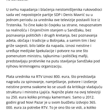
U svrhu napadanja i blaćenja neistomišljenika rukovodioci
sada već nepostojeće partije SDP i Denis Mavrić su u
jednom periodu za urednika ove televizije postavili lice iz
Trstenika. To čine kako bi čovjeku sa strane, neupoznatom
sa realnošću i činjeničnim stanjem u Sandžaku, bez
poznavanja političkih i drugih kretanja, bez poznavanja
adeta, običaja i tradicije u Bošnjaka, a samim tim i bez
griže savjesti, bilo lakše da napada, iznosi neistine i
uređuje medijske špekulacije i potvore na one što
pomenutom ministru, tajkunima i političkoj mafiji,
predstavljaju protivnike na putu stavljanja Sandžaka pod
njihovu kriminogenu organizaciju.
Plata urednika na RTV iznosi 800. eura, što predstavlja
nagradu za spinovanje, namještanje, potvore i izošenje
neistine prema svakome ko se usudi da kritikuje vladajuću
strukturu i ministra Ljajića. Najniže plate na ovoj televiziji
su 250. eura koliko primaju kamermani. Samo u 2012.
godini grad Novi Pazar je u svom budžetu izdvojio 365.
000. eura za potrebe RTV. To je ono što se vidi, a koliko