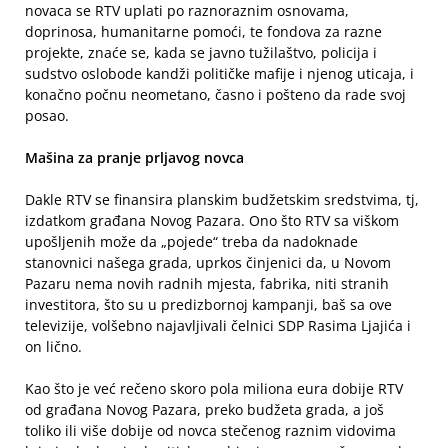
novaca se RTV uplati po raznoraznim osnovama,
doprinosa, humanitarne pomoći, te fondova za razne
projekte, znaće se, kada se javno tužilaštvo, policija i
sudstvo oslobode kandži političke mafije i njenog uticaja, i
konačno počnu neometano, časno i pošteno da rade svoj
posao.
Mašina za pranje prljavog novca
Dakle RTV se finansira planskim budžetskim sredstvima, tj,
izdatkom građana Novog Pazara. Ono što RTV sa viškom
upošljenih može da „pojede“ treba da nadoknade
stanovnici našega grada, uprkos činjenici da, u Novom
Pazaru nema novih radnih mjesta, fabrika, niti stranih
investitora, što su u predizbornoj kampanji, baš sa ove
televizije, volšebno najavljivali čelnici SDP Rasima Ljajića i
on lično.
Kao što je već rečeno skoro pola miliona eura dobije RTV
od građana Novog Pazara, preko budžeta grada, a još
toliko ili više dobije od novca stečenog raznim vidovima