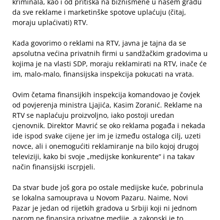
kriminala, kao i od pritiska na biznismene u našem gradu
da sve reklame i marketinške spotove uplaćuju (čitaj,
moraju uplaćivati) RTV.
Kada govorimo o reklami na RTV, javna je tajna da se
apsolutna većina privatnih firmi u sandžačkim gradovima u
kojima je na vlasti SDP, moraju reklamirati na RTV, inače će
im, malo-malo, finansijska inspekcija pokucati na vrata.
Ovim četama finansijkih inspekcija komandovao je čovjek
od povjerenja ministra Ljajića, Kasim Zoranić. Reklame na
RTV se naplaćuju proizvoljno, iako postoji uredan
cjenovnik. Direktor Mavrić se oko reklama pogađa i nekada
ide ispod svake cijene jer im je između ostaloga cilj, uzeti
novce, ali i onemogućiti reklamiranje na bilo kojoj drugoj
televiziji, kako bi svoje „medijske konkurente“ i na takav
način finansijski iscrpjeli.
Da stvar bude još gora po ostale medijske kuće, pobrinula
se lokalna samouprava u Novom Pazaru. Naime, Novi
Pazar je jedan od rijetkih gradova u Srbiji koji ni jednom
parom ne finansira privatne medije, a zakonski je to