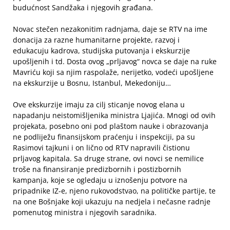
budućnost Sandžaka i njegovih građana.
Novac stečen nezakonitim radnjama, daje se RTV na ime
donacija za razne humanitarne projekte, razvoj i
edukacuju kadrova, studijska putovanja i ekskurzije
upošljenih i td. Dosta ovog „prljavog“ novca se daje na ruke
Mavriću koji sa njim raspolaže, nerijetko, vodeći upošljene
na ekskurzije u Bosnu, Istanbul, Mekedoniju…
Ove ekskurzije imaju za cilj sticanje novog elana u
napadanju neistomišljenika ministra Ljajića. Mnogi od ovih
projekata, posebno oni pod plaštom nauke i obrazovanja
ne podliježu finansijskom praćenju i inspekciji, pa su
Rasimovi tajkuni i on lično od RTV napravili čistionu
prljavog kapitala. Sa druge strane, ovi novci se nemilice
troše na finansiranje predizbornih i postizbornih
kampanja, koje se ogledaju u iznošenju potvore na
pripadnike IZ-e, njeno rukovodstvao, na političke partije, te
na one Bošnjake koji ukazuju na nedjela i nečasne radnje
pomenutog ministra i njegovih saradnika.