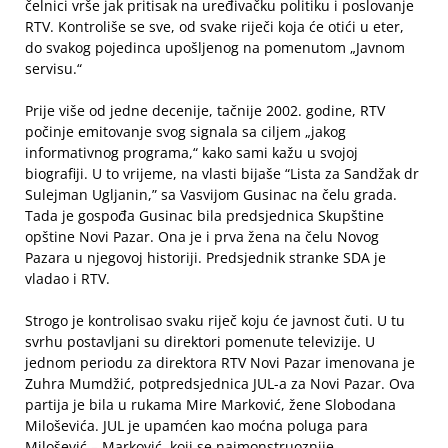
čelnici vrše jak pritisak na uređivačku politiku i poslovanje
RTV. Kontroliše se sve, od svake riječi koja će otići u eter,
do svakog pojedinca upošljenog na pomenutom „Javnom
servisu.“
Prije više od jedne decenije, tačnije 2002. godine, RTV
počinje emitovanje svog signala sa ciljem „jakog
informativnog programa,“ kako sami kažu u svojoj
biografiji. U to vrijeme, na vlasti bijaše “Lista za Sandžak dr
Sulejman Ugljanin,” sa Vasvijom Gusinac na čelu grada.
Tada je gospođa Gusinac bila predsjednica Skupštine
opštine Novi Pazar. Ona je i prva žena na čelu Novog
Pazara u njegovoj historiji. Predsjednik stranke SDA je
vladao i RTV.
Strogo je kontrolisao svaku riječ koju će javnost čuti. U tu
svrhu postavljani su direktori pomenute televizije. U
jednom periodu za direktora RTV Novi Pazar imenovana je
Zuhra Mumdžić, potpredsjednica JUL-a za Novi Pazar. Ova
partija je bila u rukama Mire Marković, žene Slobodana
Miloševića. JUL je upamćen kao moćna poluga para
Milošević – Marković, koji se najmonstruoznije