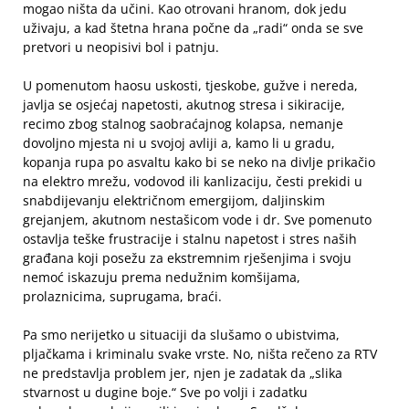
mogao ništa da učini. Kao otrovani hranom, dok jedu
uživaju, a kad štetna hrana počne da „radi“ onda se sve
pretvori u neopisivi bol i patnju.
U pomenutom haosu uskosti, tjeskobe, gužve i nereda,
javlja se osjećaj napetosti, akutnog stresa i sikiracije,
recimo zbog stalnog saobraćajnog kolapsa, nemanje
dovoljno mjesta ni u svojoj avliji a, kamo li u gradu,
kopanja rupa po asvaltu kako bi se neko na divlje prikačio
na elektro mrežu, vodovod ili kanlizaciju, česti prekidi u
snabdijevanju električnom emergijom, daljinskim
grejanjem, akutnom nestašicom vode i dr. Sve pomenuto
ostavlja teške frustracije i stalnu napetost i stres naših
građana koji posežu za ekstremnim rješenjima i svoju
nemoć iskazuju prema nedužnim komšijama,
prolaznicima, suprugama, braći.
Pa smo nerijetko u situaciji da slušamo o ubistvima,
pljačkama i kriminalu svake vrste. No, ništa rečeno za RTV
ne predstavlja problem jer, njen je zadatak da „slika
stvarnost u dugine boje.“ Sve po volji i zadatku