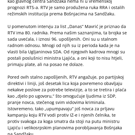
kao glavnog centra Sandžaka nema ni u vremenskoj
prognozi RTS-a. RTV je samo produžena ruka RRA i ostalih
režimskih institucija prema Bošnjacima na Sandžaku.
U pomenutom intervju za list „Danas“ Mavrić je priznao da
RTV ima 80. radnika. Prema našim saznanjima, ta brojka se
sada uvećala, i iznosi 96. upošljenih. Oni su u stalnom
radnom odnosu. Mnogi od njih su iz perioda kada je na
vlasti bila Ugljaninova SDA. Od njegovih kadrova mnogi su
postali poslušnici ministra Ljajića, a oni koji to nisu htjeli,
primaju plate, ali na posao ne dolaze.
Pored ovih stalno zapošljenih, RTV angažuje, po partijskoj
direktivi i liniji, još desetak lica koja povremeno obavljaju
nekakve poslove za potrebe televizije, a to se tretira i plaća
kao „djelo po ugovoru,“ što omogućuje ljudima iz SDP,
pranje novca, stečenog svim vidovima kriminala.
Istovremeno, tako „upumpavaju“ još novca za prljavu
kampanju koju RTV vodi protiv IZ-e i njenih čelnika, te
protiv svakoga za koga smatra da stoji na putu ministru
Ljajiću i velikosrpskim planovima porobljavanja Bošnjaka
na Sandžaku.