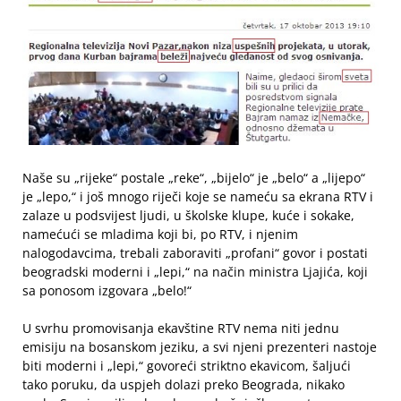
Naše su „rijeke“ postale „reke“, „bijelo“ je „belo“ a „lijepo“
je „lepo,“ i još mnogo riječi koje se nameću sa ekrana RTV i
zalaze u podsvijest ljudi, u školske klupe, kuće i sokake,
namećući se mladima koji bi, po RTV, i njenim
nalogodavcima, trebali zaboraviti „profani“ govor i postati
beogradski moderni i „lepi,“ na način ministra Ljajića, koji
sa ponosom izgovara „belo!“
U svrhu promovisanja ekavštine RTV nema niti jednu
emisiju na bosanskom jeziku, a svi njeni prezenteri nastoje
biti moderni i „lepi,“ govoreći striktno ekavicom, šaljući
tako poruku, da uspjeh dolazi preko Beograda, nikako