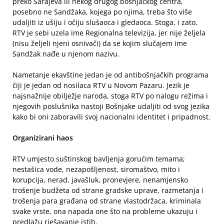
preko Sarajeva ili nekog drugog bošnjačkog centra,
posebno ne Sandžaka, kojega po njima, treba što više
udaljiti iz ušiju i očiju slušaoca i gledaoca. Stoga, i zato,
RTV je sebi uzela ime Regionalna televizija, jer nije željela
(nisu željeli njeni osnivači) da se kojim slučajem ime
Sandžak nađe u njenom nazivu.
Nametanje ekavštine jedan je od antibošnjačkih programa
čiji je jedan od nosilaca RTV u Novom Pazaru. Jezik je
najsnažnije obilježje naroda, stoga RTV po nalogu režima i
njegovih poslušnika nastoji Bošnjake udaljiti od svog jezika
kako bi oni zaboravili svoj nacionalni identitet i pripadnost.
Organizirani haos
RTV umjesto suštinskog bavljenja gorućim temama;
nestašica vode, nezapošljenost, siromaštvo, mito i
korupcija, nerad, javašluk, pronevjere, nenamjensko
trošenje budžeta od strane gradske uprave, razmetanja i
trošenja para građana od strane vlastodržaca, kriminala
svake vrste, ona napada one što na probleme ukazuju i
predlažu rješavanje istih.