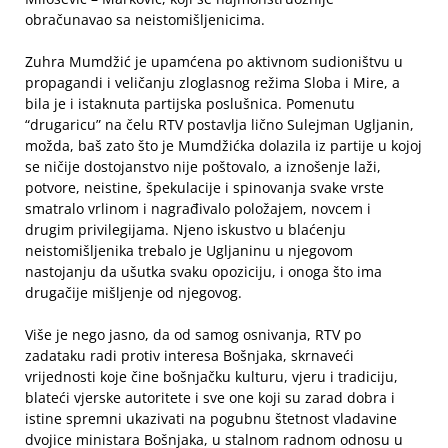
obračunavao sa neistomišljenicima.
Zuhra Mumdžić je upamćena po aktivnom sudioništvu u
propagandi i veličanju zloglasnog režima Sloba i Mire, a
bila je i istaknuta partijska poslušnica. Pomenutu
“drugaricu” na čelu RTV postavlja lično Sulejman Ugljanin,
možda, baš zato što je Mumdžićka dolazila iz partije u kojoj
se ničije dostojanstvo nije poštovalo, a iznošenje laži,
potvore, neistine, špekulacije i spinovanja svake vrste
smatralo vrlinom i nagrađivalo položajem, novcem i
drugim privilegijama. Njeno iskustvo u blaćenju
neistomišljenika trebalo je Ugljaninu u njegovom
nastojanju da ušutka svaku opoziciju, i onoga što ima
drugačije mišljenje od njegovog.
Više je nego jasno, da od samog osnivanja, RTV po
zadataku radi protiv interesa Bošnjaka, skrnaveći
vrijednosti koje čine bošnjačku kulturu, vjeru i tradiciju,
blateći vjerske autoritete i sve one koji su zarad dobra i
istine spremni ukazivati na pogubnu štetnost vladavine
dvojice ministara Bošnjaka, u stalnom radnom odnosu u