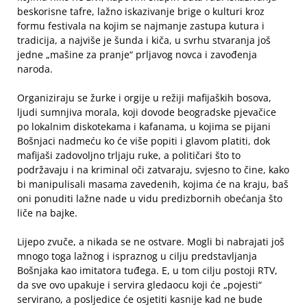
beskorisne tafre, lažno iskazivanje brige o kulturi kroz
formu festivala na kojim se najmanje zastupa kutura i
tradicija, a najviše je šunda i kiča, u svrhu stvaranja još
jedne „mašine za pranje“ prljavog novca i zavođenja
naroda.
Organiziraju se žurke i orgije u režiji mafijaških bosova,
ljudi sumnjiva morala, koji dovode beogradske pjevačice
po lokalnim diskotekama i kafanama, u kojima se pijani
Bošnjaci nadmeću ko će više popiti i glavom platiti, dok
mafijaši zadovoljno trljaju ruke, a političari što to
podržavaju i na kriminal oči zatvaraju, svjesno to čine, kako
bi manipulisali masama zavedenih, kojima će na kraju, baš
oni ponuditi lažne nade u vidu predizbornih obećanja što
liče na bajke.
Lijepo zvuče, a nikada se ne ostvare. Mogli bi nabrajati još
mnogo toga lažnog i ispraznog u cilju predstavljanja
Bošnjaka kao imitatora tuđega. E, u tom cilju postoji RTV,
da sve ovo upakuje i servira gledaocu koji će „pojesti“
servirano, a posljedice će osjetiti kasnije kad ne bude