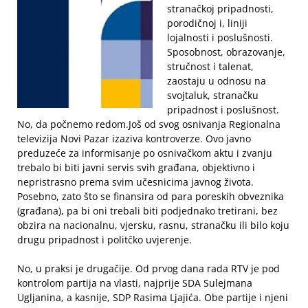
stranačkoj pripadnosti,
porodičnoj i, liniji
lojalnosti i poslušnosti.
Sposobnost, obrazovanje,
stručnost i talenat,
zaostaju u odnosu na
svojtaluk, stranačku
pripadnost i poslušnost.
No, da počnemo redom.
Još od svog osnivanja Regionalna
televizija Novi Pazar izaziva kontroverze. Ovo javno
preduzeće za informisanje po osnivačkom aktu i zvanju
trebalo bi biti javni servis svih građana, objektivno i
nepristrasno prema svim učesnicima javnog života.
Posebno, zato što se finansira od para poreskih obveznika
(građana), pa bi oni trebali biti podjednako tretirani, bez
obzira na nacionalnu, vjersku, rasnu, stranačku ili bilo koju
drugu pripadnost i politčko uvjerenje.
No, u praksi je drugačije. Od prvog dana rada RTV je pod
kontrolom partija na vlasti, najprije SDA Sulejmana
Ugljanina, a kasnije, SDP Rasima Ljajića. Obe partije i njeni