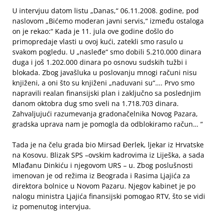
U intervjuu datom listu „Danas,“ 06.11.2008. godine, pod
naslovom „Bićemo moderan javni servis,“ između ostaloga
on je rekao:“ Kada je 11. jula ove godine došlo do
primopredaje vlasti u ovoj kući, zatekli smo rasulo u
svakom pogledu. U „nasleđe“ smo dobili 5.210.000 dinara
duga i još 1.202.000 dinara po osnovu sudskih tužbi i
blokada. Zbog javašluka u poslovanju mnogi računi nisu
knjiženi, a oni što su knjiženi „naduvani su“…. Prvo smo
napravili realan finansijski plan i zaključno sa poslednjim
danom oktobra dug smo sveli na 1.718.703 dinara.
Zahvaljujući razumevanja gradonačelnika Novog Pazara,
gradska uprava nam je pomogla da odblokiramo račun… “
Tada je na čelu grada bio Mirsad Đerlek, ljekar iz Hrvatske
na Kosovu. Blizak SPS –ovskim kadrovima iz Liješka, a sada
Mlađanu Dinkiću i njegovom URS – u. Zbog poslušnosti
imenovan je od režima iz Beograda i Rasima Ljajića za
direktora bolnice u Novom Pazaru. Njegov kabinet je po
nalogu ministra Ljajića finansijski pomogao RTV, što se vidi
iz pomenutog intervjua.