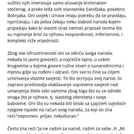
suštini njih interesuje samo očuvanje kriminalom
stečenog, a preko leđa svih stanovnika Sandžaka, posebno
Bošnjaka. Oni uvijek i iznova imaju potrebu da se pravdaju,
ispričavaju, i da jedva čekaju neku slabost naroda kojem
pripadaju kako bi vlastiti izraz nemoći pripisali onima što
su najmanje krivi za njihovu nesposobnost, inferiornost, i
kompleks niže vrijednosti.
Zbog ove isfrustriranosti oni se odriču svoga naroda,
nekada to javno govoreći, a najčešće tajno, u uskim
krugovima u kojima govore ružne stvari o sunarodnicima i
mjestu gdje su rođeni i odrasli. Oni sve to čine sa ciljem
umirivanja vlastite savjesti. To što ocrnjuju svoj narod, to
zapravo predstavlja olakšavanje sopstvene savjesti radi
umanjenja štete sebi samima zbog toga što su se odrekli
onoga što je njihovo, tj. vlastitog identiteta i svoje
babovine. Oni što su nekada bili bliski sa Ljajićem svjedoće
njegove ispade na račun svog naroda, za koji on zna
reći:“nepismen, prljav, nekulturan.“
Često zna reći:“Ja ne radim za narod, radim za sebe..ili „Mi