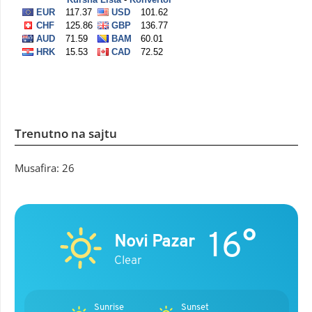
Trenutno na sajtu
Musafira: 26
16°
Novi Pazar
Clear
Sunrise
Sunset