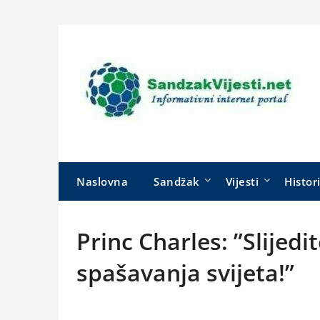
Skip
to
content
Naslovna
Sandžak
Vijesti
Histor
Princ Charles: ”Slijedi
spašavanja svijeta!”