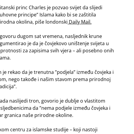
itanski princ Charles je pozvao svijet da slijedi
uhovne principe” Islama kako bi se zaštitila
irodna okolina, piše londonski
Daily Mail.
govoru dugom sat vremena, nasljednik krune
gumentirao je da je čovjekovo uništenje svijeta u
protnosti za zapisima svih vjera – ali posebno onih
lama.
 je rekao da je trenutna ”podjela” između čovjeka i
jom, nego takođe i našim stavom prema prirodnoj
dicija”.
ada naslijedi tron, govorio je dublje o vlastitom
m sljedbenicima da ”nema podjele između čovjeka i
ar granica naše prirodne okoline.
om centru za islamske studije – koji nastoji