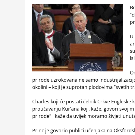
Br
”d
pr
U 
ar
su
Is
On
prirode uzrokovana ne samo industrijalizaci
okolini – koji je suprotan plodovima ”svetih tra
Charles koji će postati čelnik Crkve Engleske k
proučavanju Kur’ana koji, kaže, govori svoji
prirode” i kaže da uvijek moramo živjeti unut
Princ je govorio publici učenjaka na Oksfordsk