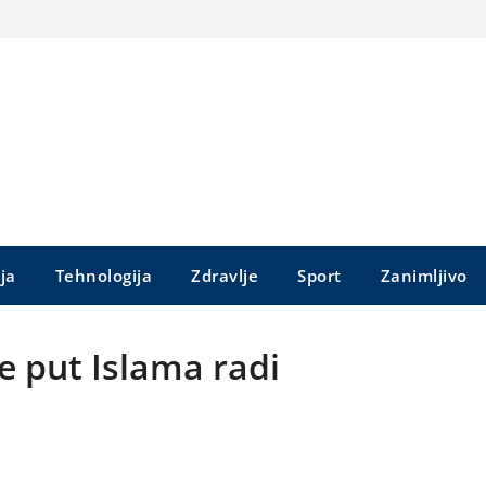
ija
Tehnologija
Zdravlje
Sport
Zanimljivo
te put Islama radi