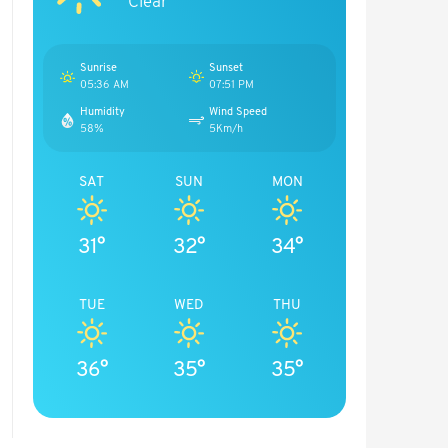
Clear
Sunrise
Sunset
05:36 AM
07:51 PM
Humidity
Wind Speed
58%
5Km/h
SAT
SUN
MON
31°
32°
34°
TUE
WED
THU
36°
35°
35°