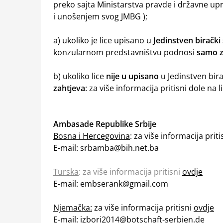
preko sajta Ministarstva pravde i državne upr
i unošenjem svog JMBG );
a) ukoliko je lice upisano u
Jedinstven birački 
konzularnom predstavništvu podnosi
samo z
b) ukoliko lice
nije u upisano
u Jedinstven bira
zahtjeva
: za više informacija pritisni dole na l
Ambasade Republike Srbije
Bosna i Hercegovina
: za više informacija prit
E-mail: srbamba@bih.net.ba
Turska
:
za više informacija pritisni
ovdje
E-mail: embserank@gmail.com
Njemačka:
za više informacija pritisni
ovdje
E-mail: izbori2014@botschaft-serbien.de