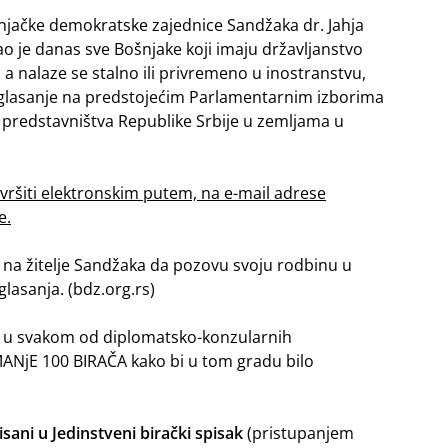
njačke demokratske zajednice Sandžaka dr. Jahja
o je danas sve Bošnjake koji imaju državljanstvo
, a nalaze se stalno ili privremeno u inostranstvu,
a glasanje na predstojećim Parlamentarnim izborima
 predstavništva Republike Srbije u zemljama u
vršiti elektronskim putem, na e-mail adrese
e.
i na žitelje Sandžaka da pozovu svoju rodbinu u
glasanja. (bdz.org.rs)
 u svakom od diplomatsko-konzularnih
JMANjE 100 BIRAČA kako bi u tom gradu bilo
isani u Jedinstveni birački spisak
(pristupanjem