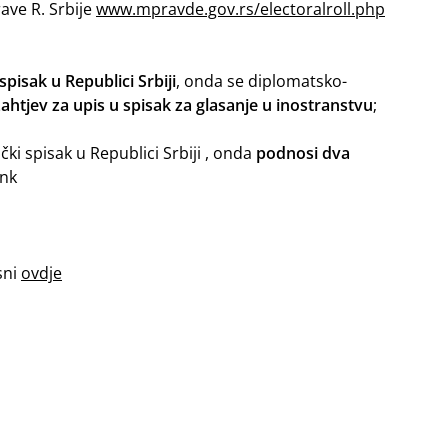
ave R. Srbije
www.mpravde.gov.rs/electoralroll.php
spisak u Republici Srbiji
, onda se diplomatsko-
ahtjev za upis u spisak za glasanje u inostranstvu
;
čki spisak u Republici Srbiji , onda
podnosi dva
ink
isni
ovdje