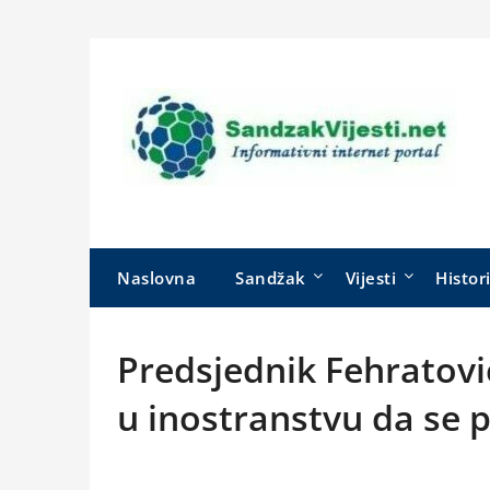
Skip
to
content
Naslovna
Sandžak
Vijesti
Histor
Predsjednik Fehratovi
u inostranstvu da se p