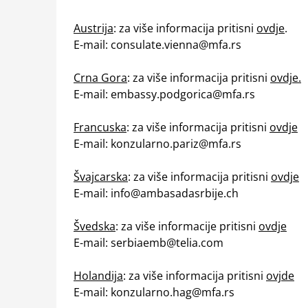
Austrija
: za više informacija pritisni
ovdje
.
E-mail: consulate.vienna@mfa.rs
Crna Gora
: za više informacija pritisni
ovdje.
E-mail: embassy.podgorica@mfa.rs
Francuska
: za više informacija pritisni
ovdje
E-mail:
konzularno.pariz@mfa.rs
Švajcarska
: za više informacija pritisni
ovdje
E-mail: info@ambasadasrbije.ch
Švedska
: za više informacije pritisni
ovdje
E-mail: serbiaemb@telia.com
Holandija
: za više informacija pritisni
ovjde
E-mail: konzularno.hag@mfa.rs