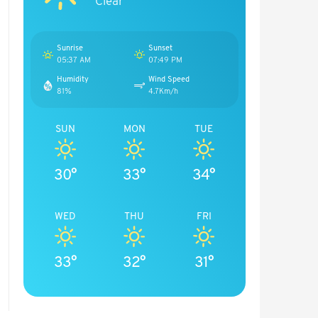
Clear
Sunrise
Sunset
05:37 AM
07:49 PM
Humidity
Wind Speed
81%
4.7Km/h
SUN
MON
TUE
30°
33°
34°
WED
THU
FRI
33°
32°
31°