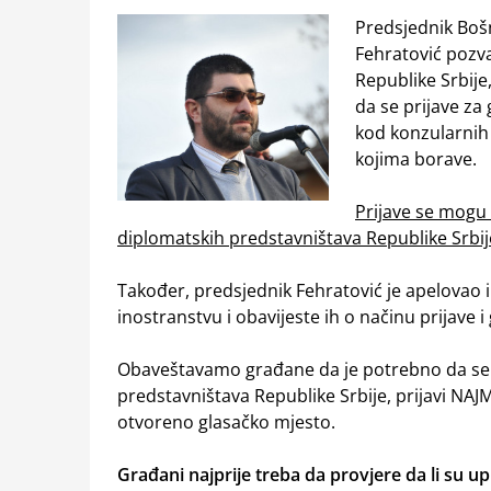
Predsjednik Boš
Fehratović pozva
Republike Srbije
da se prijave z
kod konzularnih
kojima borave.
Prijave se mogu 
diplomatskih predstavništava Republike Srbij
Također, predsjednik Fehratović je apelovao 
inostranstvu i obavijeste ih o načinu prijave i 
Obaveštavamo građane da je potrebno da se
predstavništava Republike Srbije, prijavi NA
otvoreno glasačko mjesto.
Građani najprije treba da provjere da li su up