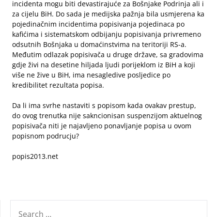
incidenta mogu biti devastirajuće za Bošnjake Podrinja ali i
za cijelu BiH. Do sada je medijska pažnja bila usmjerena ka
pojedinačnim incidentima popisivanja pojedinaca po
kafićima i sistematskom odbijanju popisivanja privremeno
odsutnih Bošnjaka u domaćinstvima na teritoriji RS-a.
Međutim odlazak popisivača u druge države, sa gradovima
gdje živi na desetine hiljada ljudi porijeklom iz BiH a koji
više ne žive u BiH, ima nesagledive posljedice po
kredibilitet rezultata popisa.
Da li ima svrhe nastaviti s popisom kada ovakav prestup,
do ovog trenutka nije sakncionisan suspenzijom aktuelnog
popisivača niti je najavljeno ponavljanje popisa u ovom
popisnom podrucju?
popis2013.net
SEARCH