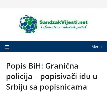
Skip
to
content
Menu
Popis BiH: Granična
policija – popisivači idu u
Srbiju sa popisnicama