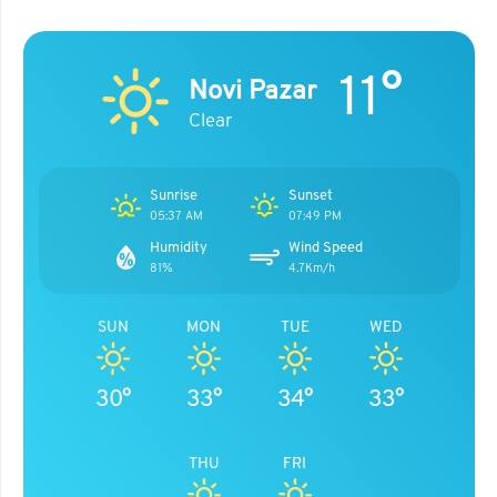
11°
Novi Pazar
Clear
Sunrise
Sunset
05:37 AM
07:49 PM
Humidity
Wind Speed
81%
4.7Km/h
SUN
MON
TUE
WED
30°
33°
34°
33°
THU
FRI