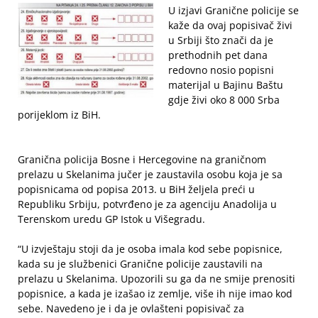
U izjavi Granične policije se
kaže da ovaj popisivač živi
u Srbiji što znači da je
prethodnih pet dana
redovno nosio popisni
materijal u Bajinu Baštu
gdje živi oko 8 000 Srba
porijeklom iz BiH.
Granična policija Bosne i Hercegovine na graničnom
prelazu u Skelanima jučer je zaustavila osobu koja je sa
popisnicama od popisa 2013. u BiH željela preći u
Republiku Srbiju, potvrđeno je za agenciju Anadolija u
Terenskom uredu GP Istok u Višegradu.
“U izvještaju stoji da je osoba imala kod sebe popisnice,
kada su je službenici Granične policije zaustavili na
prelazu u Skelanima. Upozorili su ga da ne smije prenositi
popisnice, a kada je izašao iz zemlje, više ih nije imao kod
sebe. Navedeno je i da je ovlašteni popisivač za