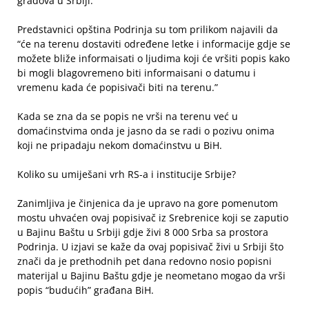
gradova u Srbiji.”
Predstavnici opština Podrinja su tom prilikom najavili da
“će na terenu dostaviti određene letke i informacije gdje se
možete bliže informaisati o ljudima koji će vršiti popis kako
bi mogli blagovremeno biti informaisani o datumu i
vremenu kada će popisivači biti na terenu.”
Kada se zna da se popis ne vrši na terenu već u
domaćinstvima onda je jasno da se radi o pozivu onima
koji ne pripadaju nekom domaćinstvu u BiH.
Koliko su umiješani vrh RS-a i institucije Srbije?
Zanimljiva je činjenica da je upravo na gore pomenutom
mostu uhvaćen ovaj popisivač iz Srebrenice koji se zaputio
u Bajinu Baštu u Srbiji gdje živi 8 000 Srba sa prostora
Podrinja. U izjavi se kaže da ovaj popisivač živi u Srbiji što
znači da je prethodnih pet dana redovno nosio popisni
materijal u Bajinu Baštu gdje je neometano mogao da vrši
popis “budućih” građana BiH.