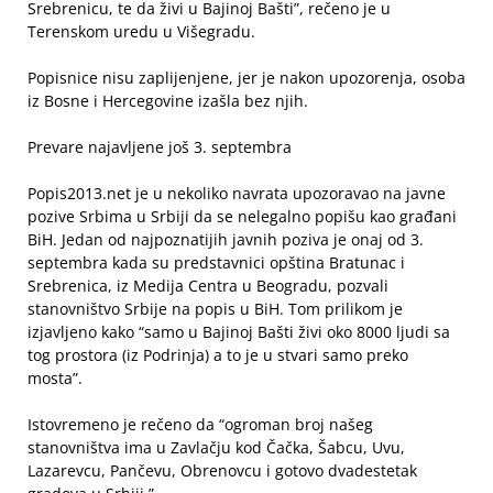
Srebrenicu, te da živi u Bajinoj Bašti”, rečeno je u
Terenskom uredu u Višegradu.
Popisnice nisu zaplijenjene, jer je nakon upozorenja, osoba
iz Bosne i Hercegovine izašla bez njih.
Prevare najavljene još 3. septembra
Popis2013.net je u nekoliko navrata upozoravao na javne
pozive Srbima u Srbiji da se nelegalno popišu kao građani
BiH. Jedan od najpoznatijih javnih poziva je onaj od 3.
septembra kada su predstavnici opština Bratunac i
Srebrenica, iz Medija Centra u Beogradu, pozvali
stanovništvo Srbije na popis u BiH. Tom prilikom je
izjavljeno kako “samo u Bajinoj Bašti živi oko 8000 ljudi sa
tog prostora (iz Podrinja) a to je u stvari samo preko
mosta”.
Istovremeno je rečeno da “ogroman broj našeg
stanovništva ima u Zavlačju kod Čačka, Šabcu, Uvu,
Lazarevcu, Pančevu, Obrenovcu i gotovo dvadestetak