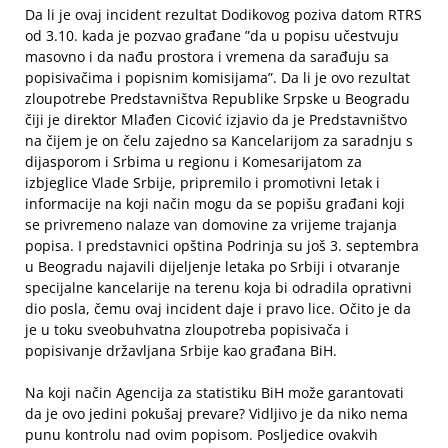
Da li je ovaj incident rezultat Dodikovog poziva datom RTRS
od 3.10. kada je pozvao građane ”da u popisu učestvuju
masovno i da nađu prostora i vremena da sarađuju sa
popisivačima i popisnim komisijama”. Da li je ovo rezultat
zloupotrebe Predstavništva Republike Srpske u Beogradu
čiji je direktor Mlađen Cicović izjavio da je Predstavništvo
na čijem je on čelu zajedno sa Kancelarijom za saradnju s
dijasporom i Srbima u regionu i Komesarijatom za
izbjeglice Vlade Srbije, pripremilo i promotivni letak i
informacije na koji način mogu da se popišu građani koji
se privremeno nalaze van domovine za vrijeme trajanja
popisa. I predstavnici opština Podrinja su još 3. septembra
u Beogradu najavili dijeljenje letaka po Srbiji i otvaranje
specijalne kancelarije na terenu koja bi odradila oprativni
dio posla, čemu ovaj incident daje i pravo lice. Očito je da
je u toku sveobuhvatna zloupotreba popisivača i
popisivanje državljana Srbije kao građana BiH.
Na koji način Agencija za statistiku BiH može garantovati
da je ovo jedini pokušaj prevare? Vidljivo je da niko nema
punu kontrolu nad ovim popisom. Posljedice ovakvih