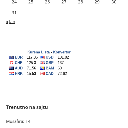
24
25
26
27
28
29
30
31
« Jan
Trenutno na sajtu
Musafira: 14