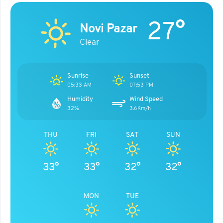
27°
Novi Pazar
Clear
Sunrise
Sunset
05:33 AM
07:53 PM
Humidity
Wind Speed
32%
3.6Km/h
THU
FRI
SAT
SUN
33°
33°
32°
32°
MON
TUE