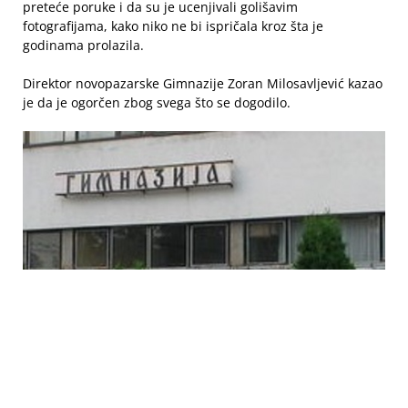
preteće poruke i da su je ucenjivali golišavim
fotografijama, kako niko ne bi ispričala kroz šta je
godinama prolazila.
Direktor novopazarske Gimnazije Zoran Milosavljević kazao
je da je ogorčen zbog svega što se dogodilo.