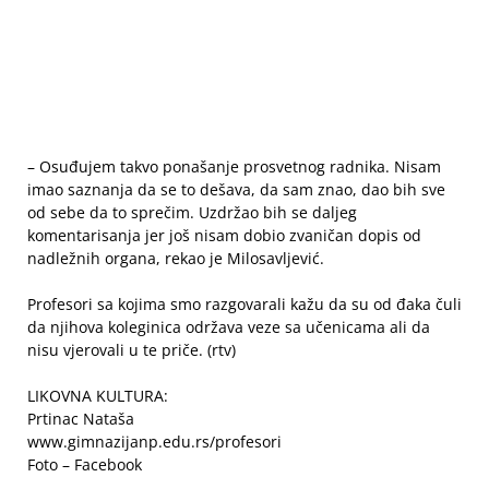
– Osuđujem takvo ponašanje prosvetnog radnika. Nisam
imao saznanja da se to dešava, da sam znao, dao bih sve
od sebe da to sprečim. Uzdržao bih se daljeg
komentarisanja jer još nisam dobio zvaničan dopis od
nadležnih organa, rekao je Milosavljević.
Profesori sa kojima smo razgovarali kažu da su od đaka čuli
da njihova koleginica održava veze sa učenicama ali da
nisu vjerovali u te priče. (rtv)
LIKOVNA KULTURA:
Prtinac Nataša
www.gimnazijanp.edu.rs/profesori
Foto – Facebook