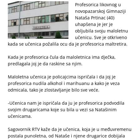
Profesorica likovnog u
novopazarskoj Gimnaziji
Nataša Prtinac (40)
uhapšena je jer je
obljubila svoju maloletnu
učenicu. Sve je otkriveno
kada se učenica požalila ocu da je profesorica maltretira.
Kada je profesorica čula da maloletnica ima dječka,
predlagala joj je da raskine sa njim.
Maloletna učenica je policajcima ispričala i da joj je
profesorica nudila alkohol i marihuanu a kako je veza
odmicala, tako je zlostavljanje bilo sve veće.
-Učenica nam je ispričala da ju je profesorica podvodila
svojim drugaricama koje su bila u vezi sa Natašinim
učenicama.
Sagovornik RTV kaže da je učenica, koja je u međuvremenu
postala punoletna, od Nataše i njene drugarice dobijala