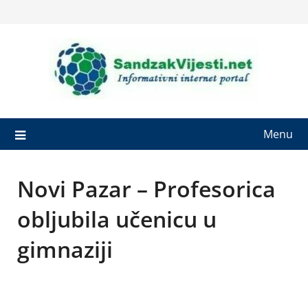
Skip
to
content
Menu
Novi Pazar – Profesorica
obljubila učenicu u
gimnaziji