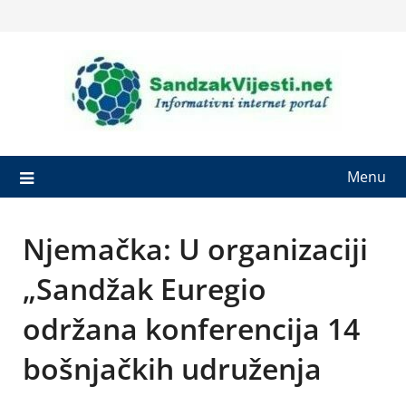
Skip
to
content
Menu
Njemačka: U organizaciji
„Sandžak Euregio
održana konferencija 14
bošnjačkih udruženja