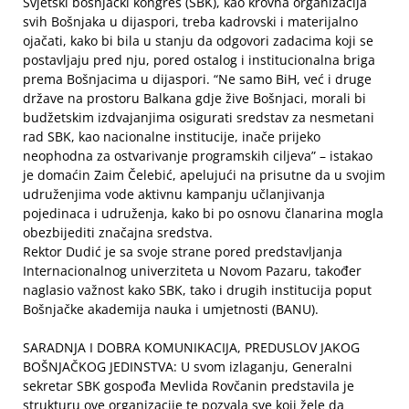
Svjetski bošnjački kongres (SBK), kao krovna organizacija
svih Bošnjaka u dijaspori, treba kadrovski i materijalno
ojačati, kako bi bila u stanju da odgovori zadacima koji se
postavljaju pred nju, pored ostalog i institucionalna briga
prema Bošnjacima u dijaspori. “Ne samo BiH, već i druge
države na prostoru Balkana gdje žive Bošnjaci, morali bi
budžetskim izdvajanjima osigurati sredstav za nesmetani
rad SBK, kao nacionalne institucije, inače prijeko
neophodna za ostvarivanje programskih ciljeva” – istakao
je domaćin Zaim Čelebić, apelujući na prisutne da u svojim
udruženjima vode aktivnu kampanju učlanjivanja
pojedinaca i udruženja, kako bi po osnovu članarina mogla
obezbijediti značajna sredstva.
Rektor Dudić je sa svoje strane pored predstavljanja
Internacionalnog univerziteta u Novom Pazaru, također
naglasio važnost kako SBK, tako i drugih institucija poput
Bošnjačke akademija nauka i umjetnosti (BANU).
SARADNJA I DOBRA KOMUNIKACIJA, PREDUSLOV JAKOG
BOŠNJAČKOG JEDINSTVA: U svom izlaganju, Generalni
sekretar SBK gospođa Mevlida Rovčanin predstavila je
strukturu ove organizacije te pozvala sve koji žele da