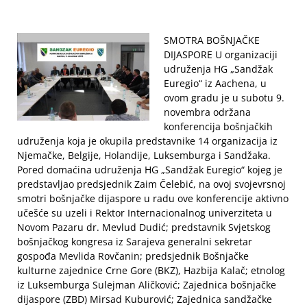
SMOTRA BOŠNJAČKE
DIJASPORE U organizaciji
udruženja HG „Sandžak
Euregio“ iz Aachena, u
ovom gradu je u subotu 9.
novembra održana
konferencija bošnjačkih
udruženja koja je okupila predstavnike 14 organizacija iz
Njemačke, Belgije, Holandije, Luksemburga i Sandžaka.
Pored domaćina udruženja HG „Sandžak Euregio“ kojeg je
predstavljao predsjednik Zaim Čelebić, na ovoj svojevrsnoj
smotri bošnjačke dijaspore u radu ove konferencije aktivno
učešće su uzeli i Rektor Internacionalnog univerziteta u
Novom Pazaru dr. Mevlud Dudić; predstavnik Svjetskog
bošnjačkog kongresa iz Sarajeva generalni sekretar
gospođa Mevlida Rovčanin; predsjednik Bošnjačke
kulturne zajednice Crne Gore (BKZ), Hazbija Kalač; etnolog
iz Luksemburga Sulejman Aličković; Zajednica bošnjačke
dijaspore (ZBD) Mirsad Kuburović; Zajednica sandžačke