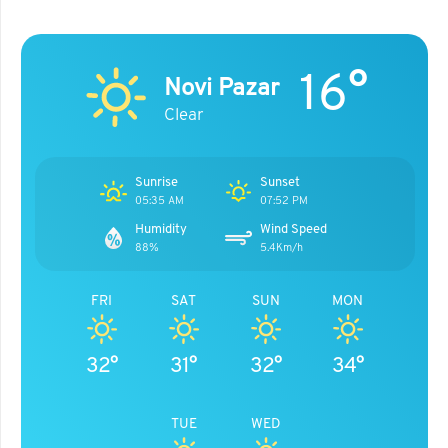
16°
Novi Pazar
Clear
Sunrise
Sunset
05:35 AM
07:52 PM
Humidity
Wind Speed
88%
5.4Km/h
FRI
SAT
SUN
MON
32°
31°
32°
34°
TUE
WED