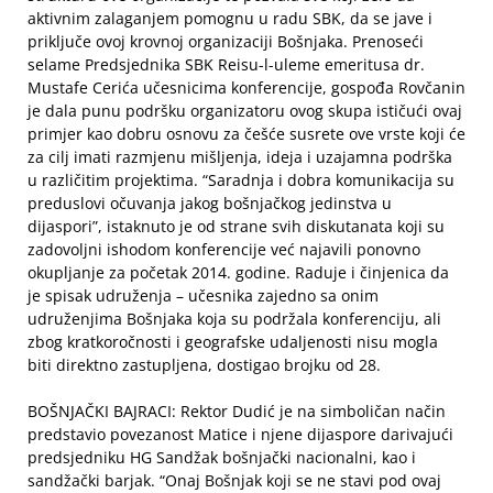
aktivnim zalaganjem pomognu u radu SBK, da se jave i
priključe ovoj krovnoj organizaciji Bošnjaka. Prenoseći
selame Predsjednika SBK Reisu-l-uleme emeritusa dr.
Mustafe Cerića učesnicima konferencije, gospođa Rovčanin
je dala punu podršku organizatoru ovog skupa ističući ovaj
primjer kao dobru osnovu za češće susrete ove vrste koji će
za cilj imati razmjenu mišljenja, ideja i uzajamna podrška
u različitim projektima. “Saradnja i dobra komunikacija su
preduslovi očuvanja jakog bošnjačkog jedinstva u
dijaspori”, istaknuto je od strane svih diskutanata koji su
zadovoljni ishodom konferencije već najavili ponovno
okupljanje za početak 2014. godine. Raduje i činjenica da
je spisak udruženja – učesnika zajedno sa onim
udruženjima Bošnjaka koja su podržala konferenciju, ali
zbog kratkoročnosti i geografske udaljenosti nisu mogla
biti direktno zastupljena, dostigao brojku od 28.
BOŠNJAČKI BAJRACI: Rektor Dudić je na simboličan način
predstavio povezanost Matice i njene dijaspore darivajući
predsjedniku HG Sandžak bošnjački nacionalni, kao i
sandžački barjak. “Onaj Bošnjak koji se ne stavi pod ovaj