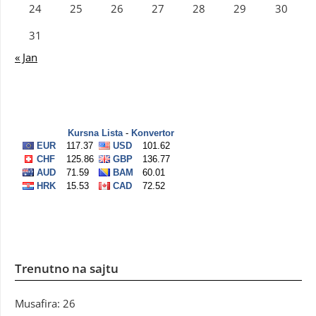
24
25
26
27
28
29
30
31
« Jan
Trenutno na sajtu
Musafira: 26