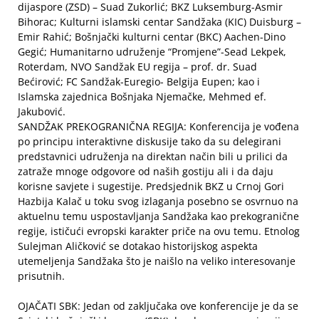
dijaspore (ZSD) – Suad Zukorlić; BKZ Luksemburg-Asmir
Bihorac; Kulturni islamski centar Sandžaka (KIC) Duisburg –
Emir Rahić; Bošnjački kulturni centar (BKC) Aachen-Dino
Gegić; Humanitarno udruženje “Promjene”-Sead Lekpek,
Roterdam, NVO Sandžak EU regija – prof. dr. Suad
Bećirović; FC Sandžak-Euregio- Belgija Eupen; kao i
Islamska zajednica Bošnjaka Njemačke, Mehmed ef.
Jakubović.
SANDŽAK PREKOGRANIČNA REGIJA: Konferencija je vođena
po principu interaktivne diskusije tako da su delegirani
predstavnici udruženja na direktan način bili u prilici da
zatraže mnoge odgovore od naših gostiju ali i da daju
korisne savjete i sugestije. Predsjednik BKZ u Crnoj Gori
Hazbija Kalač u toku svog izlaganja posebno se osvrnuo na
aktuelnu temu uspostavljanja Sandžaka kao prekogranične
regije, ističući evropski karakter priče na ovu temu. Etnolog
Sulejman Aličković se dotakao historijskog aspekta
utemeljenja Sandžaka što je naišlo na veliko interesovanje
prisutnih.
OJAČATI SBK: Jedan od zaključaka ove konferencije je da se