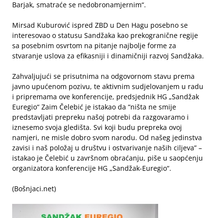
Barjak, smatraće se nedobronamjernim“.
Mirsad Kuburović ispred ZBD u Den Hagu posebno se
interesovao o statusu Sandžaka kao prekogranične regije
sa posebnim osvrtom na pitanje najbolje forme za
stvaranje uslova za efikasniji i dinamičniji razvoj Sandžaka.
Zahvaljujući se prisutnima na odgovornom stavu prema
javno upućenom pozivu, te aktivnim sudjelovanjem u radu
i pripremama ove konferencije, predsjednik HG „Sandžak
Euregio“ Zaim Čelebić je istakao da “ništa ne smije
predstavljati prepreku našoj potrebi da razgovaramo i
iznesemo svoja gledišta. Svi koji budu prepreka ovoj
namjeri, ne misle dobro svom narodu. Od našeg jedinstva
zavisi i naš položaj u društvu i ostvarivanje naših ciljeva” –
istakao je Čelebić u završnom obraćanju, piše u saopćenju
organizatora konferencije HG „Sandžak-Euregio“.
(Bošnjaci.net)