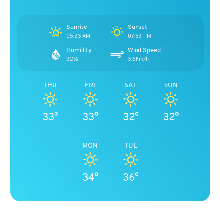
Sunrise
Sunset
05:33 AM
07:53 PM
Humidity
Wind Speed
32%
3.6Km/h
THU
FRI
SAT
SUN
33°
33°
32°
32°
MON
TUE
34°
36°