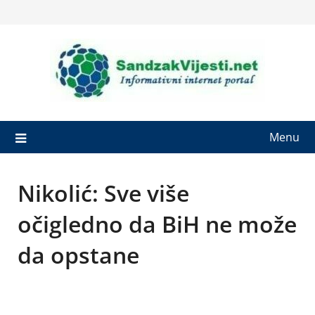
Skip
to
content
Menu
Nikolić: Sve više
očigledno da BiH ne može
da opstane