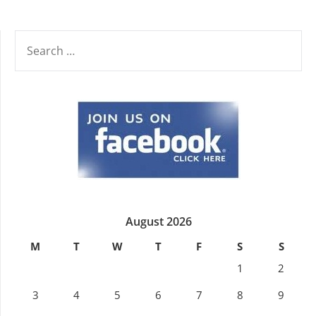
SEARCH
FOR:
August 2026
M
T
W
T
F
S
S
1
2
3
4
5
6
7
8
9