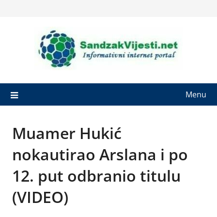
Skip
to
content
Menu
Muamer Hukić
nokautirao Arslana i po
12. put odbranio titulu
(VIDEO)