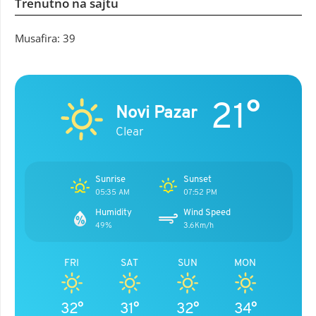
Trenutno na sajtu
Musafira: 39
21°
Novi Pazar
Clear
Sunrise
Sunset
05:35 AM
07:52 PM
Humidity
Wind Speed
49%
3.6Km/h
FRI
SAT
SUN
MON
32°
31°
32°
34°