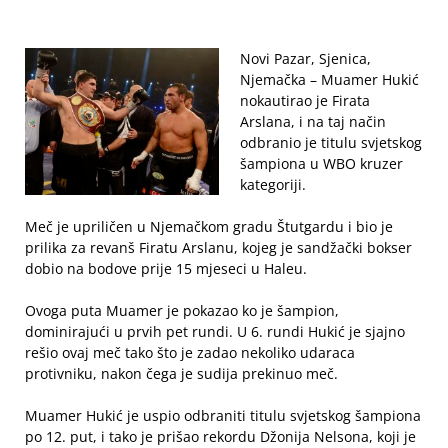
Novi Pazar, Sjenica,
Njemačka – Muamer Hukić
nokautirao je Firata
Arslana, i na taj način
odbranio je titulu svjetskog
šampiona u WBO kruzer
kategoriji.
Meč je upriličen u Njemačkom gradu Štutgardu i bio je
prilika za revanš Firatu Arslanu, kojeg je sandžački bokser
dobio na bodove prije 15 mjeseci u Haleu.
Ovoga puta Muamer je pokazao ko je šampion,
dominirajući u prvih pet rundi. U 6. rundi Hukić je sjajno
rešio ovaj meč tako što je zadao nekoliko udaraca
protivniku, nakon čega je sudija prekinuo meč.
Muamer Hukić je uspio odbraniti titulu svjetskog šampiona
po 12. put, i tako je prišao rekordu Džonija Nelsona, koji je