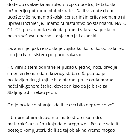
dođe do ovakve katastrofe, vi vojsku postrojite tako da
inžinjeriju potpuno minimizirate. Da li vi znate da mi
uopšte više nemamo školski centar inžinjerije? Nemamo ni
upravu inžinjerije. Imamo Ministarstvo po standardu NATO
G1, G2, pa sad nek izvole da pune džakove sa peskom i
neka spašavaju narod – objasnio je Lazanski.
Lazanski je ipak rekao da je vojska koliko toliko održala red
i da je civilni sistem potpuno zakazao.
– Civilni sistem odbrane je pukao u jednoj noći, prvo je
smenjen komandant kriznog štaba u Šapcu pa je
postavljen drugi koji je isto oteran, pa je onda morao
načelnik generalštaba, doveden kao da je bitka za
Staljingrad – rekao je on.
On je postavio pitanje „da li je ovo bilo nepredvidivo“.
– U normalnim državama imate stratešku hidro-
meterološku službu koja daje prognoze… Postoje sateliti,
postoje kompjuteri, da li se taj oblak na vreme mogao