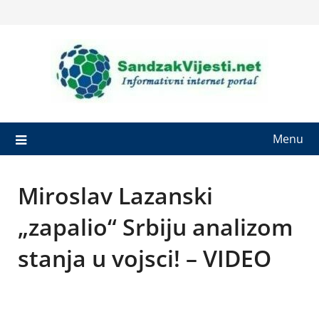
Skip
to
content
Menu
Miroslav Lazanski
„zapalio“ Srbiju analizom
stanja u vojsci! – VIDEO