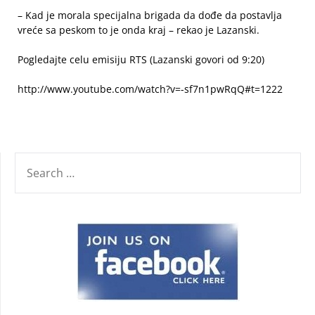
– Kad je morala specijalna brigada da dođe da postavlja
vreće sa peskom to je onda kraj – rekao je Lazanski.
Pogledajte celu emisiju RTS (Lazanski govori od 9:20)
http://www.youtube.com/watch?v=-sf7n1pwRqQ#t=1222
SEARCH
FOR: