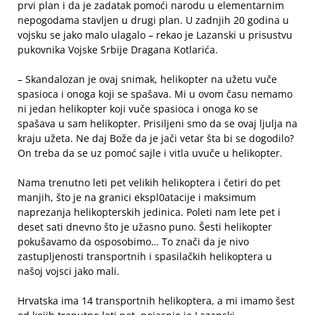
prvi plan i da je zadatak pomoći narodu u elementarnim
nepogodama stavljen u drugi plan. U zadnjih 20 godina u
vojsku se jako malo ulagalo – rekao je Lazanski u prisustvu
pukovnika Vojske Srbije Dragana Kotlarića.
– Skandalozan je ovaj snimak, helikopter na užetu vuče
spasioca i onoga koji se spašava. Mi u ovom času nemamo
ni jedan helikopter koji vuče spasioca i onoga ko se
spašava u sam helikopter. Prisiljeni smo da se ovaj ljulja na
kraju užeta. Ne daj Bože da je jači vetar šta bi se dogodilo?
On treba da se uz pomoć sajle i vitla uvuče u helikopter.
Nama trenutno leti pet velikih helikoptera i četiri do pet
manjih, što je na granici ekspl0atacije i maksimum
naprezanja helikopterskih jedinica. Poleti nam lete pet i
deset sati dnevno što je užasno puno. Šesti helikopter
pokušavamo da osposobimo… To znači da je nivo
zastupljenosti transportnih i spasilačkih helikoptera u
našoj vojsci jako mali.
Hrvatska ima 14 transportnih helikoptera, a mi imamo šest