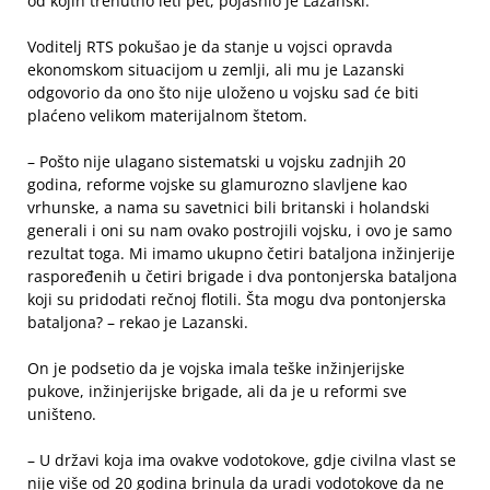
od kojih trenutno leti pet, pojasnio je Lazanski.
Voditelj RTS pokušao je da stanje u vojsci opravda
ekonomskom situacijom u zemlji, ali mu je Lazanski
odgovorio da ono što nije uloženo u vojsku sad će biti
plaćeno velikom materijalnom štetom.
– Pošto nije ulagano sistematski u vojsku zadnjih 20
godina, reforme vojske su glamurozno slavljene kao
vrhunske, a nama su savetnici bili britanski i holandski
generali i oni su nam ovako postrojili vojsku, i ovo je samo
rezultat toga. Mi imamo ukupno četiri bataljona inžinjerije
raspoređenih u četiri brigade i dva pontonjerska bataljona
koji su pridodati rečnoj flotili. Šta mogu dva pontonjerska
bataljona? – rekao je Lazanski.
On je podsetio da je vojska imala teške inžinjerijske
pukove, inžinjerijske brigade, ali da je u reformi sve
uništeno.
– U državi koja ima ovakve vodotokove, gdje civilna vlast se
nije više od 20 godina brinula da uradi vodotokove da ne