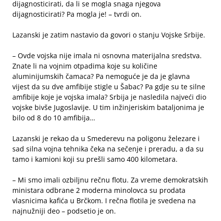
dijagnosticirati, da li se mogla snaga njegova
dijagnosticirati? Pa mogla je! – tvrdi on.
Lazanski je zatim nastavio da govori o stanju Vojske Srbije.
– Ovde vojska nije imala ni osnovna materijalna sredstva.
Znate li na vojnim otpadima koje su količine
aluminijumskih čamaca? Pa nemoguće je da je glavna
vijest da su dve amfibije stigle u Šabac? Pa gdje su te silne
amfibije koje je vojska imala? Srbija je nasledila najveći dio
vojske bivše Jugoslavije. U tim inžinjeriskim bataljonima je
bilo od 8 do 10 amfibija…
Lazanski je rekao da u Smederevu na poligonu železare i
sad silna vojna tehnika čeka na sečenje i preradu, a da su
tamo i kamioni koji su prešli samo 400 kilometara.
– Mi smo imali ozbiljnu rečnu flotu. Za vreme demokratskih
ministara odbrane 2 moderna minolovca su prodata
vlasnicima kafića u Brčkom. I rečna flotila je svedena na
najnužniji deo – podsetio je on.