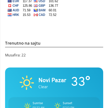
Trenutno na sajtu
Musafira: 22
33°
Novi Pazar
Clear
Sunrise
Sunset
05:33 AM
07:53 PM