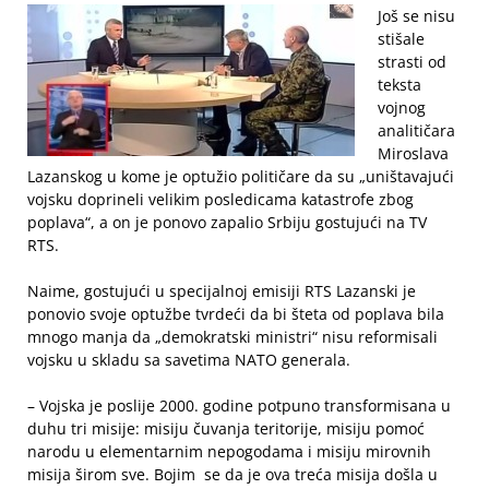
Još se nisu
stišale
strasti od
teksta
vojnog
analitičara
Miroslava
Lazanskog u kome je optužio političare da su „uništavajući
vojsku doprineli velikim posledicama katastrofe zbog
poplava“, a on je ponovo zapalio Srbiju gostujući na TV
RTS.
Naime, gostujući u specijalnoj emisiji RTS Lazanski je
ponovio svoje optužbe tvrdeći da bi šteta od poplava bila
mnogo manja da „demokratski ministri“ nisu reformisali
vojsku u skladu sa savetima NATO generala.
– Vojska je poslije 2000. godine potpuno transformisana u
duhu tri misije: misiju čuvanja teritorije, misiju pomoć
narodu u elementarnim nepogodama i misiju mirovnih
misija širom sve. Bojim se da je ova treća misija došla u