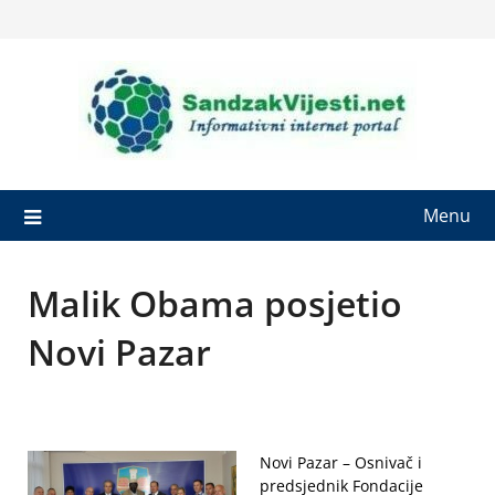
Skip
to
content
Menu
Malik Obama posjetio
Novi Pazar
Novi Pazar – Osnivač i
predsjednik Fondacije