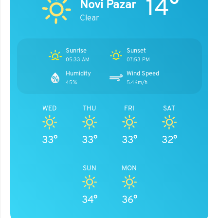
14°
Novi Pazar
Clear
Sunrise
Sunset
05:33 AM
07:53 PM
Humidity
Wind Speed
45%
5.4Km/h
WED
THU
FRI
SAT
33°
33°
33°
32°
SUN
MON
34°
36°