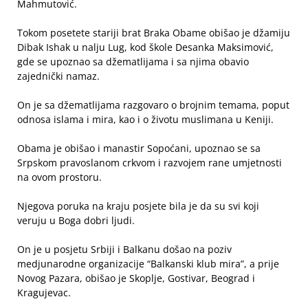
Mahmutović.
Tokom posetete stariji brat Braka Obame obišao je džamiju
Dibak Ishak u nalju Lug, kod škole Desanka Maksimović,
gde se upoznao sa džematlijama i sa njima obavio
zajednički namaz.
On je sa džematlijama razgovaro o brojnim temama, poput
odnosa islama i mira, kao i o životu muslimana u Keniji.
Obama je obišao i manastir Sopoćani, upoznao se sa
Srpskom pravoslanom crkvom i razvojem rane umjetnosti
na ovom prostoru.
Njegova poruka na kraju posjete bila je da su svi koji
veruju u Boga dobri ljudi.
On je u posjetu Srbiji i Balkanu došao na poziv
medjunarodne organizacije “Balkanski klub mira”, a prije
Novog Pazara, obišao je Skoplje, Gostivar, Beograd i
Kragujevac.