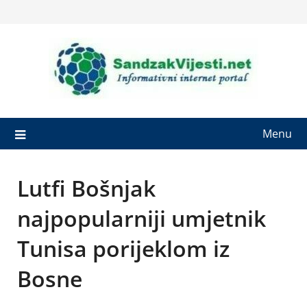
Skip
to
content
Menu
Lutfi Bošnjak
najpopularniji umjetnik
Tunisa porijeklom iz
Bosne