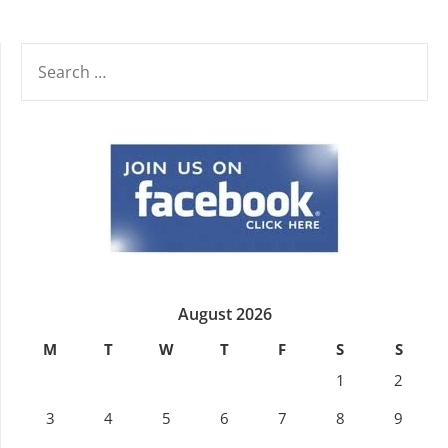
SEARCH
FOR:
August 2026
M
T
W
T
F
S
S
1
2
3
4
5
6
7
8
9