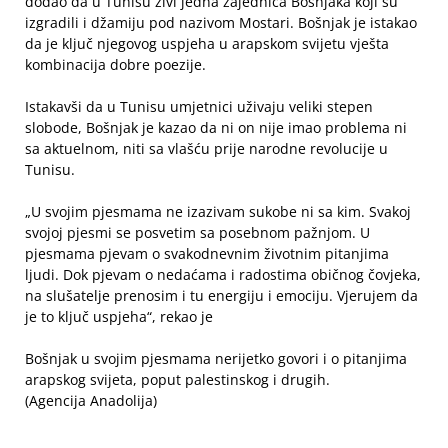
dodao da u Tunisu živi jedna zajednica Bošnjaka koji su
izgradili i džamiju pod nazivom Mostari. Bošnjak je istakao
da je ključ njegovog uspjeha u arapskom svijetu vješta
kombinacija dobre poezije.
Istakavši da u Tunisu umjetnici uživaju veliki stepen
slobode, Bošnjak je kazao da ni on nije imao problema ni
sa aktuelnom, niti sa vlašću prije narodne revolucije u
Tunisu.
„U svojim pjesmama ne izazivam sukobe ni sa kim. Svakoj
svojoj pjesmi se posvetim sa posebnom pažnjom. U
pjesmama pjevam o svakodnevnim životnim pitanjima
ljudi. Dok pjevam o nedaćama i radostima običnog čovjeka,
na slušatelje prenosim i tu energiju i emociju. Vjerujem da
je to ključ uspjeha“, rekao je
Bošnjak u svojim pjesmama nerijetko govori i o pitanjima
arapskog svijeta, poput palestinskog i drugih.
(Agencija Anadolija)