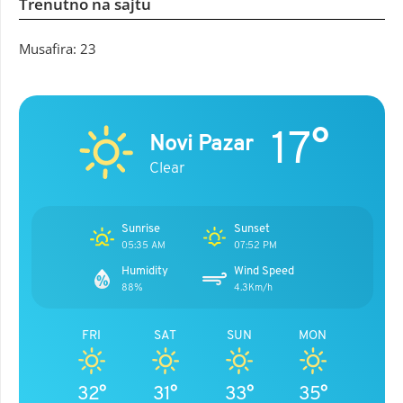
Trenutno na sajtu
Musafira: 23
17°
Novi Pazar
Clear
Sunrise
Sunset
05:35 AM
07:52 PM
Humidity
Wind Speed
88%
4.3Km/h
FRI
SAT
SUN
MON
32°
31°
33°
35°