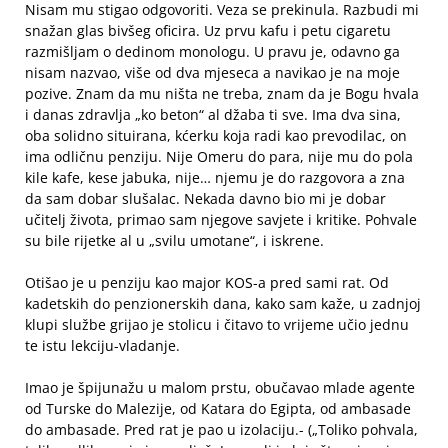
Nisam mu stigao odgovoriti. Veza se prekinula. Razbudi mi
snažan glas bivšeg oficira. Uz prvu kafu i petu cigaretu
razmišljam o dedinom monologu. U pravu je, odavno ga
nisam nazvao, više od dva mjeseca a navikao je na moje
pozive. Znam da mu ništa ne treba, znam da je Bogu hvala
i danas zdravlja „ko beton“ al džaba ti sve. Ima dva sina,
oba solidno situirana, kćerku koja radi kao prevodilac, on
ima odličnu penziju. Nije Omeru do para, nije mu do pola
kile kafe, kese jabuka, nije… njemu je do razgovora a zna
da sam dobar slušalac. Nekada davno bio mi je dobar
učitelj života, primao sam njegove savjete i kritike. Pohvale
su bile rijetke al u „svilu umotane“, i iskrene.
Otišao je u penziju kao major KOS-a pred sami rat. Od
kadetskih do penzionerskih dana, kako sam kaže, u zadnjoj
klupi službe grijao je stolicu i čitavo to vrijeme učio jednu
te istu lekciju-vladanje.
Imao je špijunažu u malom prstu, obučavao mlade agente
od Turske do Malezije, od Katara do Egipta, od ambasade
do ambasade. Pred rat je pao u izolaciju.- („Toliko pohvala,