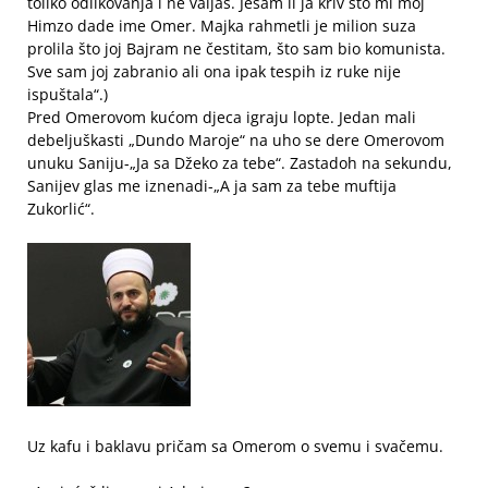
toliko odlikovanja i ne valjaš. Jesam li ja kriv što mi moj
Himzo dade ime Omer. Majka rahmetli je milion suza
prolila što joj Bajram ne čestitam, što sam bio komunista.
Sve sam joj zabranio ali ona ipak tespih iz ruke nije
ispuštala“.)
Pred Omerovom kućom djeca igraju lopte. Jedan mali
debeljuškasti „Dundo Maroje“ na uho se dere Omerovom
unuku Saniju-„Ja sa Džeko za tebe“. Zastadoh na sekundu,
Sanijev glas me iznenadi-„A ja sam za tebe muftija
Zukorlić“.
Uz kafu i baklavu pričam sa Omerom o svemu i svačemu.