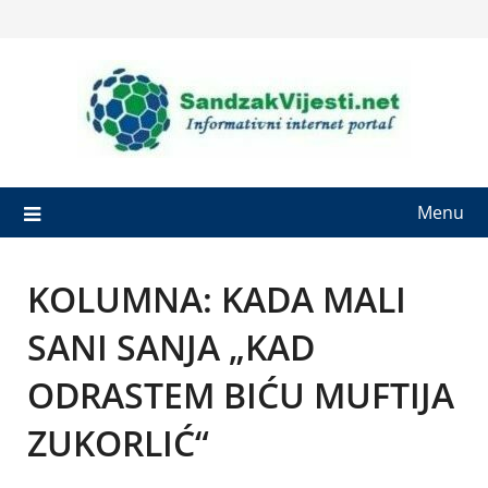
Skip
to
content
Menu
KOLUMNA: KADA MALI
SANI SANJA „KAD
ODRASTEM BIĆU MUFTIJA
ZUKORLIĆ“