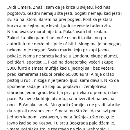
„Vidi Omere. Znaš i sam da je kriza u svijetu, kod nas
pogotovo. Gladni nemaju šta jesti, bogati nemaju kad jesti i
svi su na istom. Barem na prvi pogled. Politika je stara
kurva a ni šejtan nije levat. Ljudi se vesele tuđem zlu.
Nikad ovakav moral nije bio. Pokušavam biti realan.
Zukorliću niko pamet ne može osporiti, niko mu po
autoritetu ne može ni cipele očistiti. Mnogima je pomogao,
nekome nije mogao. Svaku marku koju prikupi javno
pokaže. Nama ne smeta kad se u Londonu okupe glumci,
političari, sportisti…. i kad na donatorskoj večeri skupe
5000 funti a smeta muftija kad u jednoj sali bez večere
pred kamerama sakupi preko 60.000 eura. A nije držao
pištolj u ruci, nikoga nije tjerao, ljudi sami davali. Niko da
spomene kada je u Srbiji od poplava ili zemljotresa
staradao jedan grad. Muftija prvi pritekao u pomoć i dao
pare. Pa javne kuhinje otvorio, pa univerzitet,pa ovo,pa
ono… Bošnjaku smeta što gradi džamije a ne gradi fabrike
da zaposli nezaposlene. Smeta mu što želi da su svi pod
jednom kapom i zastavom, smeta Bošnjaku što reaguje
javno kad se po Kosovu i u srcu Beograda pale džamije.
Smeta Bošnjaku što je reagovao na zlo u Srebrenici i