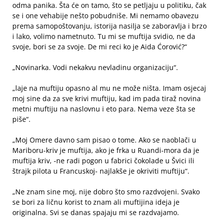
odma panika. Šta će on tamo, što se petljaju u politiku, čak
se i one vehabije nešto pobudniše. Mi nemamo obavezu
prema samopoštovanju, istorija nasilja se zaboravlja i brzo
i lako, volimo nametnuto. Tu mi se muftija svidio, ne da
svoje, bori se za svoje. De mi reci ko je Aida Ćorović?“
„Novinarka. Vodi nekakvu nevladinu organizaciju“.
„laje na muftiju opasno al mu ne može ništa. Imam osjecaj
moj sine da za sve krivi muftiju, kad im pada tiraž novina
metni muftiju na naslovnu i eto para. Nema veze šta se
piše“.
„Moj Omere davno sam pisao o tome. Ako se naoblači u
Mariboru-kriv je muftija, ako je frka u Ruandi-mora da je
muftija kriv, -ne radi pogon u fabrici čokolade u Švici ili
štrajk pilota u Francuskoj- najlakše je okriviti muftiju“.
„Ne znam sine moj, nije dobro što smo razdvojeni. Svako
se bori za ličnu korist to znam ali muftijina ideja je
originalna. Svi se danas spajaju mi se razdvajamo.