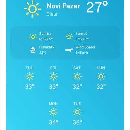
27°
Novi Pazar
Clear
Sunrise
Sunset
05:33 AM
07:53 PM
Humidity
Wind Speed
32%
3.6Km/h
THU
FRI
SAT
SUN
33°
33°
32°
32°
MON
TUE
34°
36°