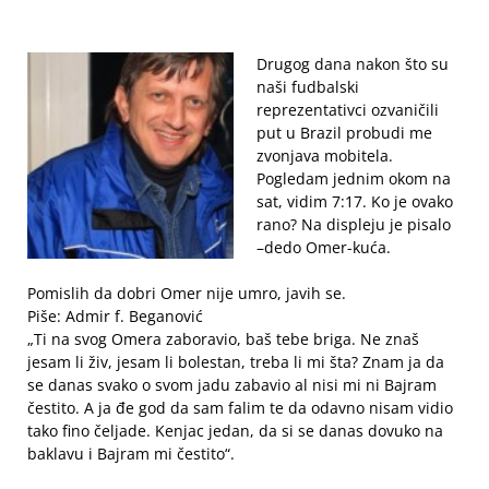
Drugog dana nakon što su
naši fudbalski
reprezentativci ozvaničili
put u Brazil probudi me
zvonjava mobitela.
Pogledam jednim okom na
sat, vidim 7:17. Ko je ovako
rano? Na displeju je pisalo
–dedo Omer-kuća.
Pomislih da dobri Omer nije umro, javih se.
Piše: Admir f. Beganović
„Ti na svog Omera zaboravio, baš tebe briga. Ne znaš
jesam li živ, jesam li bolestan, treba li mi šta? Znam ja da
se danas svako o svom jadu zabavio al nisi mi ni Bajram
čestito. A ja đe god da sam falim te da odavno nisam vidio
tako fino čeljade. Kenjac jedan, da si se danas dovuko na
baklavu i Bajram mi čestito“.