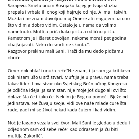
Sarajevu. Smeta onom Bošnjaku kojeg je tvoja služba
prepala i vrbala ili onog koji hajruje od nje. A ima i takvih.
Možda i ne znam dovoljno moj Omere ali reagujem na ono
što vidim a dobro vidim. Ostalo je u nama da volimo
nametnuto. Muftija priča kako priča a odlično priča.
Pametnom je i išaret dovoljan, nekome moraš pet godina
obajšnjavati. Neko do smrti ne skonta.“.
Razgovor prekinu mali Sani. Traži da mu dedo pidžamu
obuče.
Omer dok oblači unuka reče“Ne znam, i ja sam ga kritikovo
dok nisam ušo u srž stvari. Muftija je u pravu, nama treba
takav lider. I ova stvar oko Svjetskog Bošnjačkog Kongresa
je odlična ideja. Ja sam star, nije moje još dugo ali ovi što
dolaze šta će i kako će. Nek im je Bog na pomoći. Bježe od
jedinstava. Ne čuvaju svoje. Vidi ove naše mlade cure šta
rade, gadi mi se život nekad kada čujem i kad vidim.
Noć je lagano vezala svoj čvor. Mali Sani je gledao u dedu i
odjednom sam od sebe reče“ Kad odrastem ja ću biti
muftija Zukorlić“.