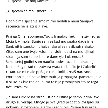
„A, sjećaš li se moj Admire……?
„A, sjećam se moj Omere…..“
Hodnicima sjećanja smo mirno hodali a meni Sanijeva
rečenica ne izlazi iz glave.
Prvi ga Omer spomenu:“Vidiš li malog, nek mi je živ i zdrav.
Moja krv, moja. Bunio sam se kad mu snaha dade ime
Sani, nit insansko nit hajvansko al se naviknuh nekako.. .
Čitao sam one tvoje kolumne, vidim da si na muftijinoj
strani. Ja sam se pod stare dane vjeri okrenuo. U
šezdesetoj godini sam naučio abdest uzeti al nikad nije
kasno. Bog nikad ne zatvara vrata teobe. To je i Zukorlić
rekao. De mi malo pričaj o tome koliko znaš naravno.
Potrebno je jedinstvo koje muftija propagira, pametan je. A
ti si uvijek bio realan, ni rat te nije promijenio što se toga
tiče. Pričaj mi.
„Ja sam Omere na strani istine a istina je samo jedna, sve
drugo su verzije. Mnogo je ovaj grad propatio, ovi ljudi su
pobijeni, progonjeni, gladni i žedni bili. Nisam ti ni ja za