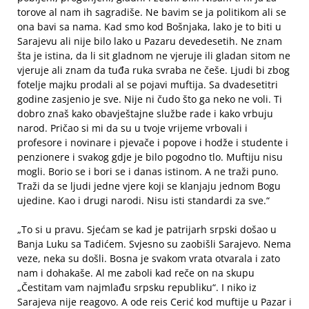
torove al nam ih sagradiše. Ne bavim se ja politikom ali se
ona bavi sa nama. Kad smo kod Bošnjaka, lako je to biti u
Sarajevu ali nije bilo lako u Pazaru devedesetih. Ne znam
šta je istina, da li sit gladnom ne vjeruje ili gladan sitom ne
vjeruje ali znam da tuđa ruka svraba ne češe. Ljudi bi zbog
fotelje majku prodali al se pojavi muftija. Sa dvadesetitri
godine zasjenio je sve. Nije ni čudo što ga neko ne voli. Ti
dobro znaš kako obavještajne službe rade i kako vrbuju
narod. Pričao si mi da su u tvoje vrijeme vrbovali i
profesore i novinare i pjevače i popove i hodže i studente i
penzionere i svakog gdje je bilo pogodno tlo. Muftiju nisu
mogli. Borio se i bori se i danas istinom. A ne traži puno.
Traži da se ljudi jedne vjere koji se klanjaju jednom Bogu
ujedine. Kao i drugi narodi. Nisu isti standardi za sve.“
„To si u pravu. Sjećam se kad je patrijarh srpski došao u
Banja Luku sa Tadićem. Svjesno su zaobišli Sarajevo. Nema
veze, neka su došli. Bosna je svakom vrata otvarala i zato
nam i dohakaše. Al me zaboli kad reče on na skupu
„Čestitam vam najmlađu srpsku republiku“. I niko iz
Sarajeva nije reagovo. A ode reis Cerić kod muftije u Pazar i