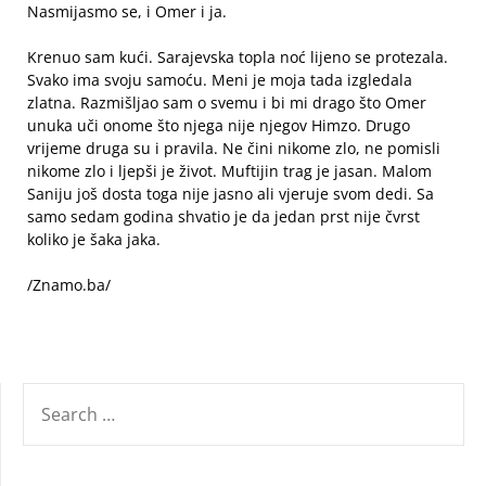
Nasmijasmo se, i Omer i ja.
Krenuo sam kući. Sarajevska topla noć lijeno se protezala.
Svako ima svoju samoću. Meni je moja tada izgledala
zlatna. Razmišljao sam o svemu i bi mi drago što Omer
unuka uči onome što njega nije njegov Himzo. Drugo
vrijeme druga su i pravila. Ne čini nikome zlo, ne pomisli
nikome zlo i ljepši je život. Muftijin trag je jasan. Malom
Saniju još dosta toga nije jasno ali vjeruje svom dedi. Sa
samo sedam godina shvatio je da jedan prst nije čvrst
koliko je šaka jaka.
/Znamo.ba/
SEARCH
FOR: