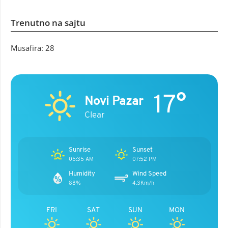
Trenutno na sajtu
Musafira: 28
17°
Novi Pazar
Clear
Sunrise
Sunset
05:35 AM
07:52 PM
Humidity
Wind Speed
88%
4.3Km/h
FRI
SAT
SUN
MON