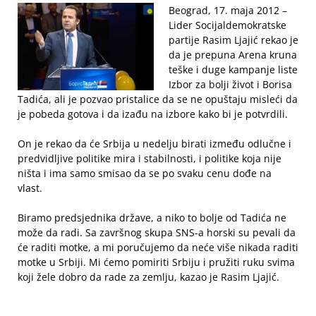
Beograd, 17. maja 2012 –
Lider Socijaldemokratske
partije Rasim Ljajić rekao je
da je prepuna Arena kruna
teške i duge kampanje liste
Izbor za bolji život i Borisa
Tadića, ali je pozvao pristalice da se ne opuštaju misleći da
je pobeda gotova i da izađu na izbore kako bi je potvrdili.
On je rekao da će Srbija u nedelju birati između odlučne i
predvidljive politike mira i stabilnosti, i politike koja nije
ništa i ima samo smisao da se po svaku cenu dođe na
vlast.
Biramo predsjednika države, a niko to bolje od Tadića ne
može da radi. Sa završnog skupa SNS-a horski su pevali da
će raditi motke, a mi poručujemo da neće više nikada raditi
motke u Srbiji. Mi ćemo pomiriti Srbiju i pružiti ruku svima
koji žele dobro da rade za zemlju, kazao je Rasim Ljajić.