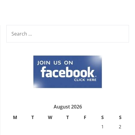
SEARCH
FOR:
August 2026
M
T
W
T
F
S
S
1
2