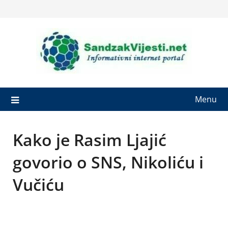
Skip
to
content
Menu
Kako je Rasim Ljajić
govorio o SNS, Nikoliću i
Vučiću