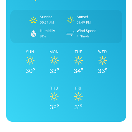
Sunrise
Sunset
05:37 AM
07:49 PM
Humidity
Wind Speed
81%
4.7Km/h
SUN
MON
TUE
WED
30°
33°
34°
33°
THU
FRI
32°
31°