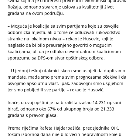
svima kojima je u interesu privredni i ekonomski oporavak
Rožaja, odnosno stvaranje uslova za kvalitetniji život
građana na ovom području.
– Moguća je koalicija sa svim partijama koje su osvojile
odbornička mjesta, ali o tome će odlučivati rukovodstvo
stranke na lokalnom nivou – rekao je Husović, koji je
naglasio da bi bilo preuranjeno govoriti o mogućim
koalicijama, ali da je odluka o eventualnom koalicionom
sporazumu sa DPS-om stvar opštinskog odbora.
– U jednoj teškoj utakmici skoro smo uspjeli da dupliramo
mandate, mada smo prema svim prognozama očekivali da
osvojimo apsolutnu vlast. Ipak, zadovoljni smo uspjehom
jer smo pobijedili sve partije – rekao je Husović.
Inače, u ovoj opštini je na birališta izašao 14.231 upsani
birač, odnosno oko 67% od ukupnog broja od 21.333
građana s pravom glasa.
Prema riječima Rafeta Hajdarpašića, predsjednika OIK,
tokom izbornog dana nije bilo većih nepravilnosti koje bi