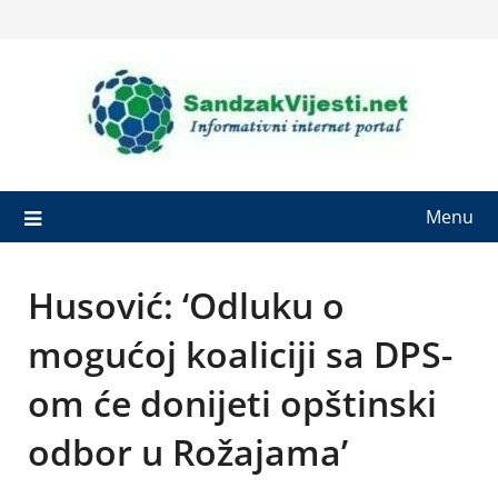
Skip
to
content
Menu
Husović: ‘Odluku o
mogućoj koaliciji sa DPS-
om će donijeti opštinski
odbor u Rožajama’