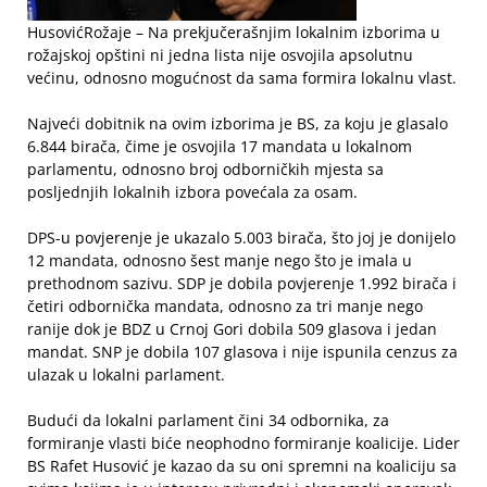
HusovićRožaje – Na prekjučerašnjim lokalnim izborima u
rožajskoj opštini ni jedna lista nije osvojila apsolutnu
većinu, odnosno mogućnost da sama formira lokalnu vlast.
Najveći dobitnik na ovim izborima je BS, za koju je glasalo
6.844 birača, čime je osvojila 17 mandata u lokalnom
parlamentu, odnosno broj odborničkih mjesta sa
posljednjih lokalnih izbora povećala za osam.
DPS-u povjerenje je ukazalo 5.003 birača, što joj je donijelo
12 mandata, odnosno šest manje nego što je imala u
prethodnom sazivu. SDP je dobila povjerenje 1.992 birača i
četiri odbornička mandata, odnosno za tri manje nego
ranije dok je BDZ u Crnoj Gori dobila 509 glasova i jedan
mandat. SNP je dobila 107 glasova i nije ispunila cenzus za
ulazak u lokalni parlament.
Budući da lokalni parlament čini 34 odbornika, za
formiranje vlasti biće neophodno formiranje koalicije. Lider
BS Rafet Husović je kazao da su oni spremni na koaliciju sa