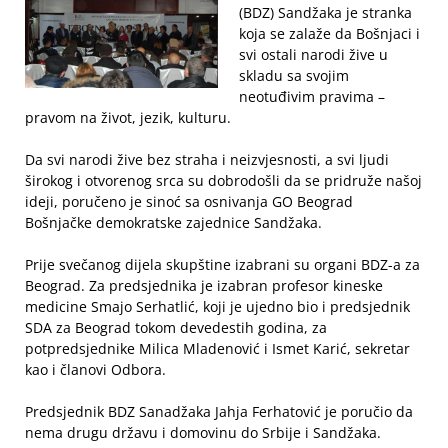
(BDZ) Sandžaka je stranka
koja se zalaže da Bošnjaci i
svi ostali narodi žive u
skladu sa svojim
neotuđivim pravima –
pravom na život, jezik, kulturu.
Da svi narodi žive bez straha i neizvjesnosti, a svi ljudi
širokog i otvorenog srca su dobrodošli da se pridruže našoj
ideji, poručeno je sinoć sa osnivanja GO Beograd
Bošnjačke demokratske zajednice Sandžaka.
Prije svečanog dijela skupštine izabrani su organi BDZ-a za
Beograd. Za predsjednika je izabran profesor kineske
medicine Smajo Serhatlić, koji je ujedno bio i predsjednik
SDA za Beograd tokom devedestih godina, za
potpredsjednike Milica Mladenović i Ismet Karić, sekretar
kao i članovi Odbora.
Predsjednik BDZ Sanadžaka Jahja Ferhatović je poručio da
nema drugu državu i domovinu do Srbije i Sandžaka.