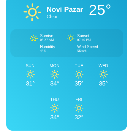
25°
Novi Pazar
Clear
Sunrise
Sunset
05:37 AM
07:49 PM
Humidity
Wind Speed
43%
5Km/h
SUN
MON
TUE
WED
31°
34°
35°
35°
THU
FRI
34°
32°