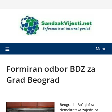
Skip
to
content
Menu
Formiran odbor BDZ za
Grad Beograd
Beograd – Bošnjačka
demokratska zajednica