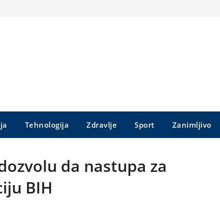
ija
Tehnologija
Zdravlje
Sport
Zanimljivo
dozvolu da nastupa za
iju BIH