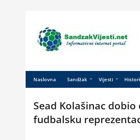
Skip
to
content
Naslovna
Sandžak
Vijesti
Histor
Sead Kolašinac dobio 
fudbalsku reprezentac