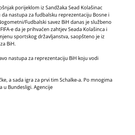
Bošnjak porijeklom iz Sandžaka Sead Kolašinac
u da nastupa za fudbalsku reprezentaciju Bosne i
Nogometni/Fudbalski savez BiH danas je službeno
z FIFA-e da je prihvaćen zahtjev Seada Kolašinca i
mjenu sportskog državljanstva, saopšteno je iz
za BiH.
avo nastupa za reprezentaciju BiH koju vodi
čke, a sada igra za prvi tim Schalke-a. Po mnogima
 u Bundesligi. Agencije