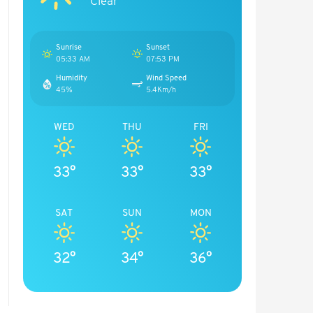
Clear
Sunrise
Sunset
05:33 AM
07:53 PM
Humidity
Wind Speed
45%
5.4Km/h
WED
THU
FRI
33°
33°
33°
SAT
SUN
MON
32°
34°
36°