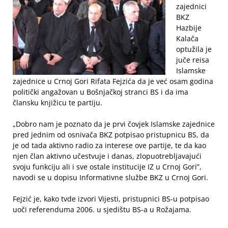
zajednici
BKZ
Hazbije
Kalača
optužila je
juče reisa
Islamske
zajednice u Crnoj Gori Rifata Fejzića da je već osam godina
politički angažovan u Bošnjačkoj stranci BS i da ima
člansku knjižicu te partiju.
„Dobro nam je poznato da je prvi čovjek Islamske zajednice
pred jednim od osnivača BKZ potpisao pristupnicu BS, da
je od tada aktivno radio za interese ove partije, te da kao
njen član aktivno učestvuje i danas, zlopuotrebljavajući
svoju funkciju ali i sve ostale institucije IZ u Crnoj Gori”,
navodi se u dopisu Informativne službe BKZ u Crnoj Gori.
Fejzić je, kako tvde izvori Vijesti, pristupnici BS-u potpisao
uoči referenduma 2006. u sjedištu BS-a u Rožajama.