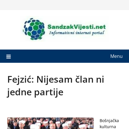
Skip
to
content
Menu
Fejzić: Nijesam član ni
jedne partije
Bošnjačka
kulturna