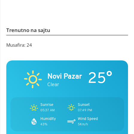
Trenutno na sajtu
Musafira: 24
25°
Novi Pazar
Clear
Sunrise
Sunset
05:37 AM
07:49 PM
Humidity
Wind Speed
43%
5Km/h