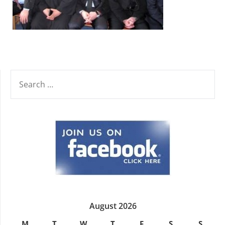
SEARCH
FOR:
August 2026
M
T
W
T
F
S
S