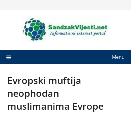
Skip
to
content
Menu
Evropski muftija
neophodan
muslimanima Evrope