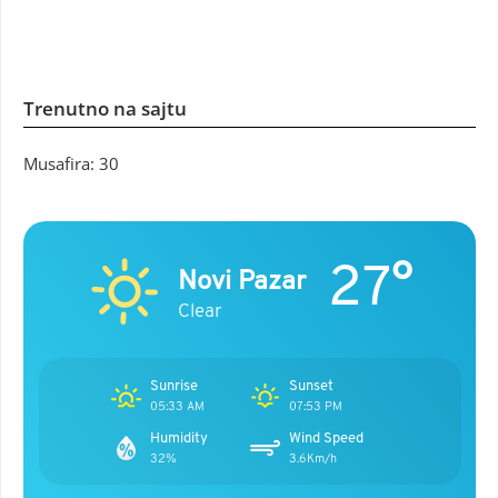
Trenutno na sajtu
Musafira: 30
27°
Novi Pazar
Clear
Sunrise
Sunset
05:33 AM
07:53 PM
Humidity
Wind Speed
32%
3.6Km/h