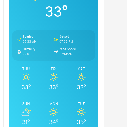
33°
Sunrise
Sunset
05:33 AM
07:53 PM
Humidity
Wind Speed
20%
11.9Km/h
THU
FRI
SAT
33°
33°
32°
SUN
MON
TUE
31°
34°
35°