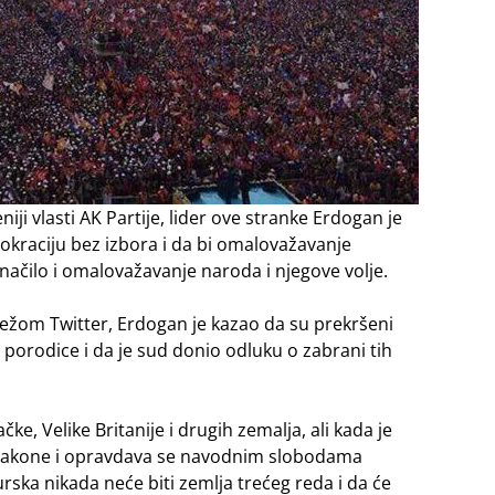
ji vlasti AK Partije, lider ove stranke Erdogan je
okraciju bez izbora i da bi omalovažavanje
ačilo i omalovažavanje naroda i njegove volje.
žom Twitter, Erdogan je kazao da su prekršeni
a porodice i da je sud donio odluku o zabrani tih
e, Velike Britanije i drugih zemalja, ali kada je
rši zakone i opravdava se navodnim slobodama
rska nikada neće biti zemlja trećeg reda i da će