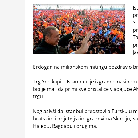
Is
pr
St
pr
Ta
pr
ja
Erdogan na milionskom mitingu pozdravio bra
Trg Yenikapi u Istanbulu je izgrađen nasipom n
bio je mali da primi sve pristalice vladajuće AK
trgu.
Naglasivši da Istanbul predstavlja Tursku u 
bratskim i prijeteljskim gradovima Skoplju, 
Halepu, Bagdadu i drugima.