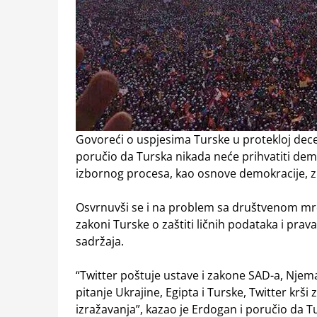
Govoreći o uspjesima Turske u protekloj deceni
poručio da Turska nikada neće prihvatiti dem
izbornog procesa, kao osnove demokracije, zn
Osvrnuvši se i na problem sa društvenom mre
zakoni Turske o zaštiti ličnih podataka i prav
sadržaja.
“Twitter poštuje ustave i zakone SAD-a, Njemačk
pitanje Ukrajine, Egipta i Turske, Twitter k
izražavanja”, kazao je Erdogan i poručio da Tu