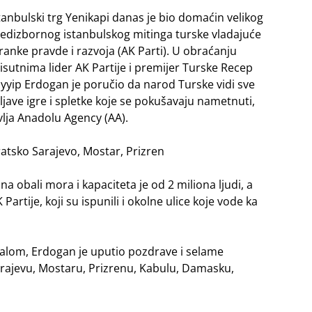
tanbulski trg Yenikapi danas je bio domaćin velikog
edizbornog istanbulskog mitinga turske vladajuće
ranke pravde i razvoja (AK Parti). U obraćanju
isutnima lider AK Partije i premijer Turske Recep
yyip Erdogan je poručio da narod Turske vidi sve
ljave igre i spletke koje se pokušavaju nametnuti,
vlja Anadolu Agency (AA).
tsko Sarajevo, Mostar, Prizren
a obali mora i kapaciteta je od 2 miliona ljudi, a
 Partije, koji su ispunili i okolne ulice koje vode ka
malom, Erdogan je uputio pozdrave i selame
Sarajevu, Mostaru, Prizrenu, Kabulu, Damasku,