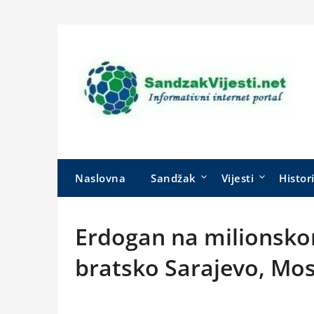
Skip
to
content
Naslovna
Sandžak
Vijesti
Histor
Erdogan na milionsko
bratsko Sarajevo, Mos