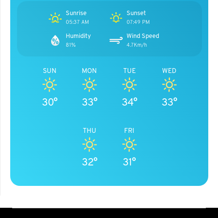
Sunrise
Sunset
05:37 AM
07:49 PM
Humidity
Wind Speed
81%
4.7Km/h
SUN
MON
TUE
WED
30°
33°
34°
33°
THU
FRI
32°
31°