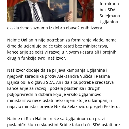
formirana
bez SDA
Sulejmana
Ugljanina
ekskluzivno saznamo iz dobro obaveštenih izvora.
Naime Ugljanin nije potreban za formiranje Vlade, nema
čime da ucjenjuje pa će tako ostati bez ministarstva,
kancelarije za održivi razvoj u Novom Pazaru ali i brojnih
drugih funkcija tvrdi naš izvor.
Naš izvor dodaje da se prljava kampanja Ugljanina i
njegovih saradnika protiv Aleksandra Vučića i Rasima
Ljajića obila o glavu SDA. Ali i da zloupotrebe sredstava
kancelarije za razvoj i podela plastenika i drugih
poljoprivrednih dobara koju je vršilo Ugljaninovo
ministarstvo neće ostati nekažnjeni što je u kampanji i
najavio ministar pravde Nikola Selaković u posjeti Pešteru.
Naime ni Riza Haljimi neće sa Ugljaninom da pravi
poslanički klub u skupštini Srbije tako da će SDA ostati bez