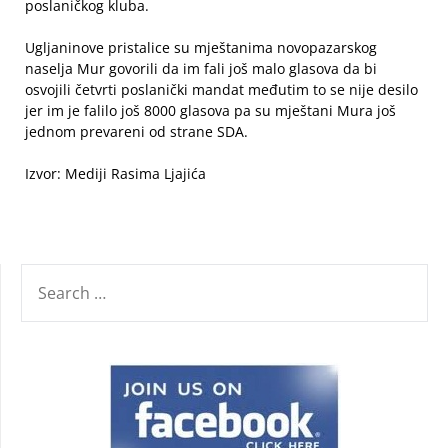
poslaničkog kluba.
Ugljaninove pristalice su mještanima novopazarskog
naselja Mur govorili da im fali još malo glasova da bi
osvojili četvrti poslanički mandat međutim to se nije desilo
jer im je falilo još 8000 glasova pa su mještani Mura još
jednom prevareni od strane SDA.
Izvor: Mediji Rasima Ljajića
SEARCH
FOR: