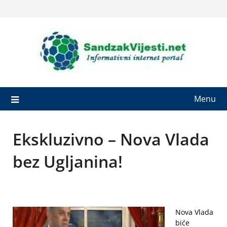
Skip
to
content
Menu
Ekskluzivno – Nova Vlada
bez Ugljanina!
Nova Vlada
biće