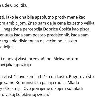
 uđe u politiku.
i, iako je ona bila apsolutno protiv mene kao
jom ambicijom. Znao sam da je cena izuzetno velika
. I negativna percepcija Dobrice Ćosića kao pisca,
trenutka kada sam postao predsjednik, kada sam
 toga bio disident sa najvećim policijskim
edeljnik.
o i o novoj vlasti predvođenoj Aleksandrom
i jaka opozicija.
ska vlast će ovu zemlju teško da košta. Pogotovo što
 je samo Komunistička partija radila. Mlada
ego što smije. Ovo je vrijeme u kojem su mladi
u vašoj kolektivnoj svesti.”