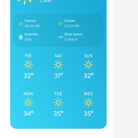
Clear
Sunrise
Sunset
05:35 AM
07:52 PM
Humidity
Wind Speed
88%
5.4Km/h
FRI
SAT
SUN
32°
31°
32°
MON
TUE
WED
34°
35°
35°