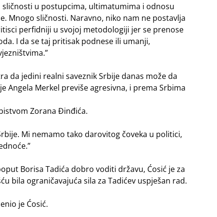
o sličnosti u postupcima, ultimatumima i odnosu
ine. Mnogo sličnosti. Naravno, niko nam ne postavlja
tisci perfidniji u svojoj metodologiji jer se prenose
. I da se taj pritisak podnese ili umanji,
jezništvima.”
ra da jedini realni saveznik Srbije danas može da
 je Angela Merkel previše agresivna, i prema Srbima
ubistvom Zorana Đinđića.
Srbije. Mi nemamo tako darovitog čoveka u politici,
rednoće.”
poput Borisa Tadića dobro voditi državu, Ćosić je za
ću bila ograničavajuća sila za Tadićev uspješan rad.
enio je Ćosić.