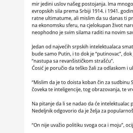
mir jedini uslov našeg postojanja. Ima mnog
evropskih sila prema Srbiji 1914. i 1941. god
ratne ultimatume, ali mislim da su danas ti pri
na ekonomsku sferu, na cjelokupan život naroda
neophodno je svim silama raditi na novim sav
Jedan od najvećih srpskih intelektualaca smat
bude samo Putin, i to dok je “putinovac”, dok
“nastupa sa revanšističkom strašću”.
Ćosić je poručio da teško žali za odlaskom i 
“Mislim da je to doista koban čin za sudbinu 
čoveka te inteligencije, tog obrazovanja, te v
Na pitanje da li se nadao da će intelektualac 
Nedeljnik odgovorio da je želja za popularnoš
“On nije uvažio politiku svoga oca i moju”, ocij