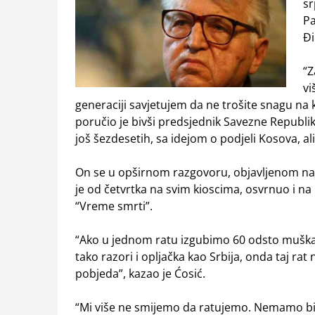
sr
Pa
Đi
“Z
vi
generaciji savjetujem da ne trošite snagu na ko
poručio je bivši predsjednik Savezne Republike 
još šezdesetih, sa idejom o podjeli Kosova, ali
On se u opširnom razgovoru, objavljenom na 
je od četvrtka na svim kioscima, osvrnuo i na
“Vreme smrti”.
“Ako u jednom ratu izgubimo 60 odsto muškar
tako razori i opljačka kao Srbija, onda taj rat
pobjeda”, kazao je Ćosić.
“Mi više ne smijemo da ratujemo. Nemamo biolo