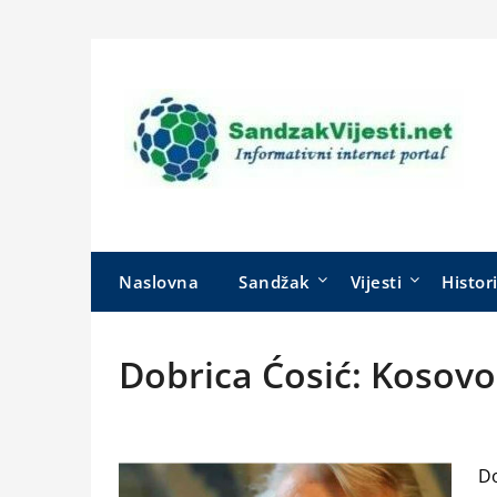
Skip
to
content
Naslovna
Sandžak
Vijesti
Histor
Dobrica Ćosić: Kosovo 
Do