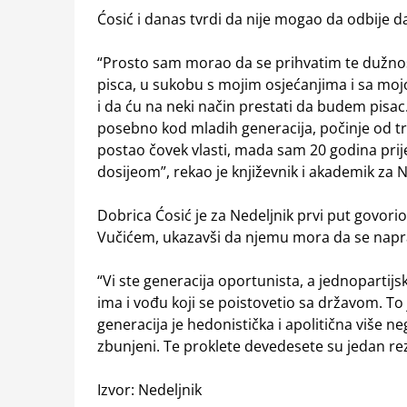
Ćosić i danas tvrdi da nije mogao da odbije da
“Prosto sam morao da se prihvatim te dužnost
pisca, u sukobu s mojim osjećanjima i sa mo
i da ću na neki način prestati da budem pisac
posebno kod mladih generacija, počinje od 
postao čovek vlasti, mada sam 20 godina prije
dosijeom”, rekao je književnik i akademik za N
Dobrica Ćosić je za Nedeljnik prvi put govori
Vučićem, ukazavši da njemu mora da se naprav
“Vi ste generacija oportunista, a jednopartij
ima i vođu koji se poistovetio sa državom. To
generacija je hedonistička i apolitična više n
zbunjeni. Te proklete devedesete su jedan rez 
Izvor: Nedeljnik