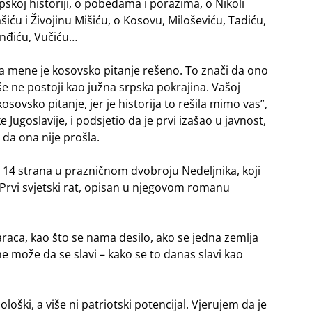
pskoj historiji, o pobedama i porazima, o Nikoli
šiću i Živojinu Mišiću, o Kosovu, Miloševiću, Tadiću,
nđiću, Vučiću…
a mene je kosovsko pitanje rešeno. To znači da ono
še ne postoji kao južna srpska pokrajina. Vašoj
sovsko pitanje, jer je historija to rešila mimo vas”,
Jugoslavije, i podsjetio da je prvi izašao u javnost,
 da ona nije prošla.
14 strana u prazničnom dvobroju Nedeljnika, koji
 Prvi svjetski rat, opisan u njegovom romanu
aca, kao što se nama desilo, ako se jedna zemlja
 ne može da se slavi – kako se to danas slavi kao
ški, a više ni patriotski potencijal. Vjerujem da je