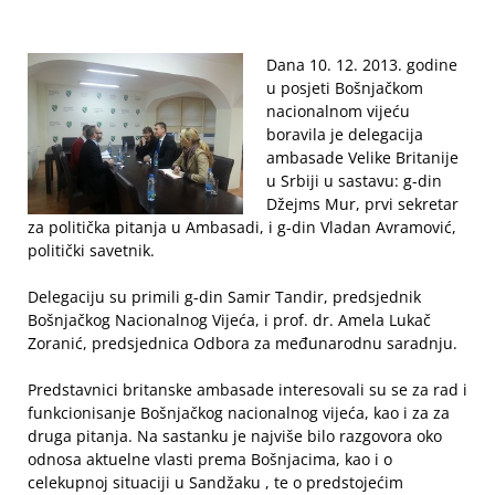
Dana 10. 12. 2013. godine
u posjeti Bošnjačkom
nacionalnom vijeću
boravila je delegacija
ambasade Velike Britanije
u Srbiji u sastavu: g-din
Džejms Mur, prvi sekretar
za politička pitanja u Ambasadi, i g-din Vladan Avramović,
politički savetnik.
Delegaciju su primili g-din Samir Tandir, predsjednik
Bošnjačkog Nacionalnog Vijeća, i prof. dr. Amela Lukač
Zoranić, predsjednica Odbora za međunarodnu saradnju.
Predstavnici britanske ambasade interesovali su se za rad i
funkcionisanje Bošnjačkog nacionalnog vijeća, kao i za za
druga pitanja. Na sastanku je najviše bilo razgovora oko
odnosa aktuelne vlasti prema Bošnjacima, kao i o
celekupnoj situaciji u Sandžaku , te o predstojećim