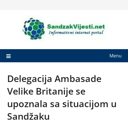
Skip
to
content
Menu
Delegacija Ambasade
Velike Britanije se
upoznala sa situacijom u
Sandžaku