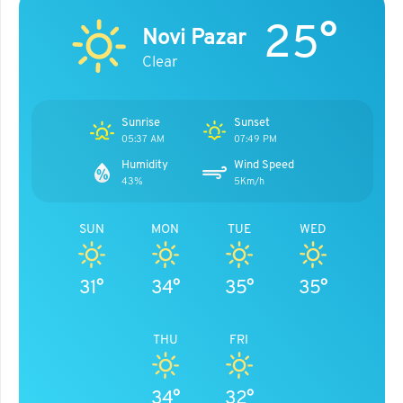
25°
Novi Pazar
Clear
Sunrise
Sunset
05:37 AM
07:49 PM
Humidity
Wind Speed
43%
5Km/h
SUN
MON
TUE
WED
31°
34°
35°
35°
THU
FRI
34°
32°