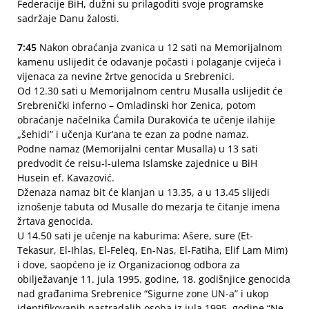
Federacije BiH, dužni su prilagoditi svoje programske
sadržaje Danu žalosti.
7:45
Nakon obraćanja zvanica u 12 sati na Memorijalnom
kamenu uslijedit će odavanje počasti i polaganje cvijeća i
vijenaca za nevine žrtve genocida u Srebrenici.
Od 12.30 sati u Memorijalnom centru Musalla uslijedit će
Srebrenički inferno – Omladinski hor Zenica, potom
obraćanje načelnika Ćamila Durakovića te učenje ilahije
„šehidi” i učenja Kur’ana te ezan za podne namaz.
Podne namaz (Memorijalni centar Musalla) u 13 sati
predvodit će reisu-l-ulema Islamske zajednice u BiH
Husein ef. Kavazović.
Dženaza namaz bit će klanjan u 13.35, a u 13.45 slijedi
iznošenje tabuta od Musalle do mezarja te čitanje imena
žrtava genocida.
U 14.50 sati je učenje na kaburima: Ašere, sure (Et-
Tekasur, El-Ihlas, El-Feleq, En-Nas, El-Fatiha, Elif Lam Mim)
i dove, saopćeno je iz Organizacionog odbora za
obilježavanje 11. jula 1995. godine, 18. godišnjice genocida
nad građanima Srebrenice “Sigurne zone UN-a” i ukop
identifikovanih nastradalih osoba iz jula 1995. godine “Ne