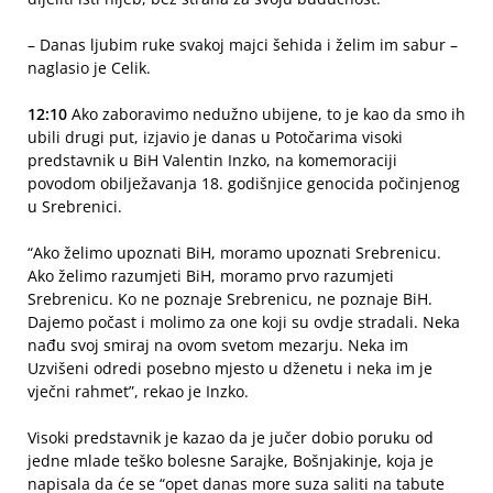
– Danas ljubim ruke svakoj majci šehida i želim im sabur –
naglasio je Celik.
12:10
Ako zaboravimo nedužno ubijene, to je kao da smo ih
ubili drugi put, izjavio je danas u Potočarima visoki
predstavnik u BiH Valentin Inzko, na komemoraciji
povodom obilježavanja 18. godišnjice genocida počinjenog
u Srebrenici.
“Ako želimo upoznati BiH, moramo upoznati Srebrenicu.
Ako želimo razumjeti BiH, moramo prvo razumjeti
Srebrenicu. Ko ne poznaje Srebrenicu, ne poznaje BiH.
Dajemo počast i molimo za one koji su ovdje stradali. Neka
nađu svoj smiraj na ovom svetom mezarju. Neka im
Uzvišeni odredi posebno mjesto u dženetu i neka im je
vječni rahmet”, rekao je Inzko.
Visoki predstavnik je kazao da je jučer dobio poruku od
jedne mlade teško bolesne Sarajke, Bošnjakinje, koja je
napisala da će se “opet danas more suza saliti na tabute