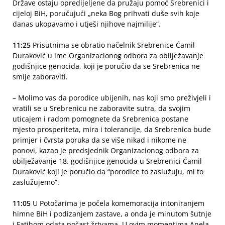
Države ostaju opredijeljene da pružaju pomoć Srebrenici i
cijeloj BiH, poručujući „neka Bog prihvati duše svih koje
danas ukopavamo i utješi njihove najmilije“.
11:25
Prisutnima se obratio načelnik Srebrenice Ćamil
Duraković u ime Organizacionog odbora za obilježavanje
godišnjice genocida, koji je poručio da se Srebrenica ne
smije zaboraviti.
– Molimo vas da porodice ubijenih, nas koji smo preživjeli i
vratili se u Srebrenicu ne zaboravite sutra, da svojim
uticajem i radom pomognete da Srebrenica postane
mjesto prosperiteta, mira i tolerancije, da Srebrenica bude
primjer i čvrsta poruka da se više nikad i nikome ne
ponovi, kazao je predsjednik Organizacionog odbora za
obilježavanje 18. godišnjice genocida u Srebrenici Ćamil
Duraković koji je poručio da “porodice to zaslužuju, mi to
zaslužujemo”.
11:05
U Potočarima je počela komemoracija intoniranjem
himne BiH i podizanjem zastave, a onda je minutom šutnje
i Fatihom odata počast žrtvama. U ovim momentima Anela