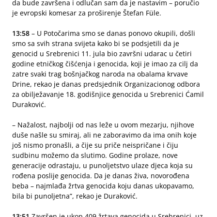
da bude završena i odlučan sam da je nastavim – poručio
je evropski komesar za proširenje Štefan Füle.
13:58
– U Potočarima smo se danas ponovo okupili, došli
smo sa svih strana svijeta kako bi se podsjetili da je
genocid u Srebrenici 11. jula bio završni udarac u četiri
godine etničkog čišćenja i genocida, koji je imao za cilj da
zatre svaki trag bošnjačkog naroda na obalama krvave
Drine, rekao je danas predsjednik Organizacionog odbora
za obilježavanje 18. godišnjice genocida u Srebrenici Ćamil
Duraković.
– Nažalost, najbolji od nas leže u ovom mezarju, njihove
duše našle su smiraj, ali ne zaboravimo da ima onih koje
još nismo pronašli, a čije su priče neispričane i čiju
sudbinu možemo da slutimo. Godine prolaze, nove
generacije odrastaju, u punoljetstvo ulaze djeca koja su
rođena poslije genocida. Da je danas živa, novorođena
beba – najmlađa žrtva genocida koju danas ukopavamo,
bila bi punoljetna”, rekao je Duraković.
13:51
Završen je ukop 409 žrtava genocida u Srebrenici, uz