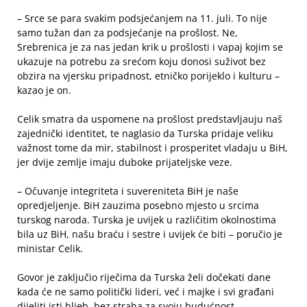
– Srce se para svakim podsjećanjem na 11. juli. To nije
samo tužan dan za podsjećanje na prošlost. Ne,
Srebrenica je za nas jedan krik u prošlosti i vapaj kojim se
ukazuje na potrebu za srećom koju donosi suživot bez
obzira na vjersku pripadnost, etničko porijeklo i kulturu –
kazao je on.
Celik smatra da uspomene na prošlost predstavljauju naš
zajednički identitet, te naglasio da Turska pridaje veliku
važnost tome da mir, stabilnost i prosperitet vladaju u BiH,
jer dvije zemlje imaju duboke prijateljske veze.
– Očuvanje integriteta i suvereniteta BiH je naše
opredjeljenje. BiH zauzima posebno mjesto u srcima
turskog naroda. Turska je uvijek u različitim okolnostima
bila uz BiH, našu braću i sestre i uvijek će biti – poručio je
ministar Celik.
Govor je zaključio riječima da Turska želi dočekati dane
kada će ne samo politički lideri, već i majke i svi građani
dijeliti isti hljeb, bez straha za svoju budućnost.