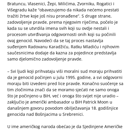
Bratuncu, Vlasenici, Žepi, Milićima, Zvorniku, Rogatici i
Višegradu kaže “obavezujemo da nikada nećemo prestati
tražiti žrtve koje još nisu pronađene”. S druge strane,
zadovoljenje pravde, prema njegovim riječima, počelo je
kada su se utvrdila imena svih koji su ovdje nestali i
procesom utvrđivanja odgovornosti onih koji su počinili
ovaj genocid. Navodeći da se taj proces nastavlja
suđenjem Radovanu Karadžiću, Ratku Mladiću i njihovim
saučesnicima dodaje da kazna za pojedince predstavlja
samo djelomično zadovoljenje pravde.
– Svi ljudi koji prihvataju viši moralni sud moraju prihvatiti
da je genocid počinjen u julu 1995. godine, a svi odgovorni
moraju biti izvedeni pred lice pravde. Konačno suočenje sa
tim zločinima znači da se moramo sjećati ne samo onoga
što je počinjeno u BiH, već i onoga što svijet nije uradio –
zaključio je američki ambasador u BiH Patrick Moon u
današnjem govoru povodom obilježavanja 18. godišnjice
genocida nad Bošnjacima u Srebrenici.
U ime američkog naroda obećao je da Sjedinjene Američke