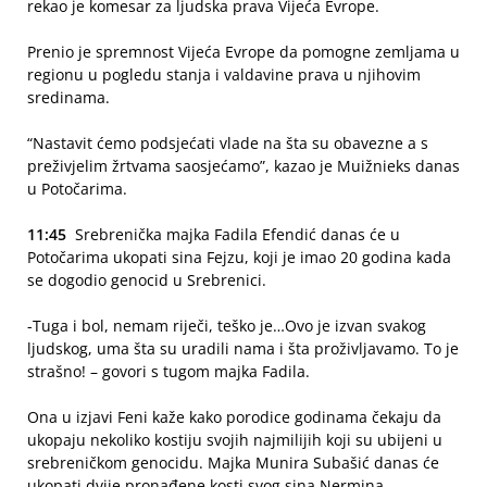
rekao je komesar za ljudska prava Vijeća Evrope.
Prenio je spremnost Vijeća Evrope da pomogne zemljama u
regionu u pogledu stanja i valdavine prava u njihovim
sredinama.
“Nastavit ćemo podsjećati vlade na šta su obavezne a s
preživjelim žrtvama saosjećamo”, kazao je Muižnieks danas
u Potočarima.
11:45
Srebrenička majka Fadila Efendić danas će u
Potočarima ukopati sina Fejzu, koji je imao 20 godina kada
se dogodio genocid u Srebrenici.
-Tuga i bol, nemam riječi, teško je…Ovo je izvan svakog
ljudskog, uma šta su uradili nama i šta proživljavamo. To je
strašno! – govori s tugom majka Fadila.
Ona u izjavi Feni kaže kako porodice godinama čekaju da
ukopaju nekoliko kostiju svojih najmilijih koji su ubijeni u
srebreničkom genocidu. Majka Munira Subašić danas će
ukopati dvije pronađene kosti svog sina Nermina.