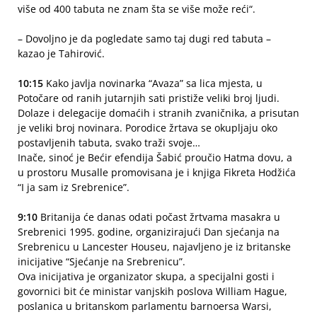
više od 400 tabuta ne znam šta se više može reći“.
– Dovoljno je da pogledate samo taj dugi red tabuta –
kazao je Tahirović.
10:15
Kako javlja novinarka “Avaza” sa lica mjesta, u
Potočare od ranih jutarnjih sati pristiže veliki broj ljudi.
Dolaze i delegacije domaćih i stranih zvaničnika, a prisutan
je veliki broj novinara. Porodice žrtava se okupljaju oko
postavljenih tabuta, svako traži svoje…
Inače, sinoć je Bećir efendija Šabić proučio Hatma dovu, a
u prostoru Musalle promovisana je i knjiga Fikreta Hodžića
“I ja sam iz Srebrenice”.
9:10
Britanija će danas odati počast žrtvama masakra u
Srebrenici 1995. godine, organizirajući Dan sjećanja na
Srebrenicu u Lancester Houseu, najavljeno je iz britanske
inicijative “Sjećanje na Srebrenicu”.
Ova inicijativa je organizator skupa, a specijalni gosti i
govornici bit će ministar vanjskih poslova William Hague,
poslanica u britanskom parlamentu barnoersa Warsi,