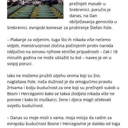
preživjeli masakr u
Srebrenici, poručio je
danas, na Dan
obilježavanja genocida u
Srebrenici, evropski komesar za proširenje Štefan Füle.
– Plakanje za voljenim, tuga što ih nikada više nećemo
vidjeti, monstruoznost zločina počinjenih protiv naroda
isključivo na osnovu njihove etničke pripadnosti – čak i 18
minulih godina ne može ublažiti tu bol – naveo je on u
svojoj poruci.
Iako ne možemo pružiti utjehu onima koji su živi,
naglašava Füle, naša dužnost je da omogućimo pravdu
žrtvama i bolju budućnost za one koji su preživjeli sukob u
Bosni i Hercegovini kako se takva zlodjela nikada više ne
ponove i kako bi muškarci, žene i djeca mogli očekivati
svijetlu budućnost.
– Danas su moje misli s vama, moja misija da radim za
evropsku budućnost Bosne i Hercegovine je daleko od toga