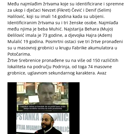
Među najmlađim žrtvama koje su identificirane i spremne
za ukop i dječaci Nevzet (Fikret) Čević i Denif (Selim)
Halilović, koji su imali 14 godina kada su ubijeni.
Identificiranim žrtvama su i tri ženske osobe. Najmlađa
među njima je beba Muhić. Najstarija Behara (Mujo)
Đelilović imala je 73 godine, a djevojka Hajra (Adem)
Mulalić 19 godina. Posmrtni ostaci sve tri žrtve pronađeni
su u masovnoj grobnici u krugu Fabrike akumulatora u
Potočarima.
Žrtve Srebrenice pronađene su na više od 150 različitih
lokaliteta na području Podrinja, od toga 74 masovne
grobnice, uglavnom sekundarnog karaktera. Avaz