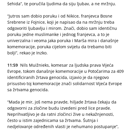
šehida”, te poručila ljudima da siju ljubav, a ne mržnju.
“Jutros sam dobio poruku i od Nikice, franjevca Bosne
Srebrene iz Fojnice, koji je napisao da na mržnju treba
odgovoriti ljubavlju i mirom. Znači, dobio sam identičnu
poruku jedne muslimanke i jednog franjevca, a to je
univerzalna i veoma jaka poruka i Marša mira i današnje
komemoracije, poruka cijelom svijetu da trebamo biti
bolji”, rekao je Inzko.
11:59
Nils Muižnieks, komesar za ljudska prava Vijeća
Evrope, tokom današnje komemoracije u Potočarima za 409
identificiranih žrtava genocida, izjavio je da njegovo
prisustvo toj komemoracije znači solidarnost Vijeća Evrope
sa žrtvama genocida.
“Mada je mir, još nema pravde, hiljade žrtava čekaju da
odgovorni za zločine budu izvedeni pred lice pravde.
Neprihvatljivo je da ratni zločinci žive u nekažnjenosti,
često u istim zajednicama sa žrtvama. Šutnja i
nedjelovanje određenih vlasti je nehumano postupanje”,