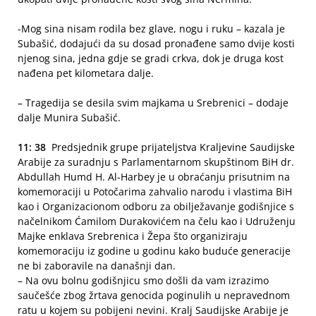
-Mog sina nisam rodila bez glave, nogu i ruku – kazala je
Subašić, dodajući da su dosad pronađene samo dvije kosti
njenog sina, jedna gdje se gradi crkva, dok je druga kost
nađena pet kilometara dalje.
– Tragedija se desila svim majkama u Srebrenici – dodaje
dalje Munira Subašić.
11: 38
Predsjednik grupe prijateljstva Kraljevine Saudijske
Arabije za suradnju s Parlamentarnom skupštinom BiH dr.
Abdullah Humd H. Al-Harbey je u obraćanju prisutnim na
komemoraciji u Potočarima zahvalio narodu i vlastima BiH
kao i Organizacionom odboru za obilježavanje godišnjice s
načelnikom Ćamilom Durakovićem na čelu kao i Udruženju
Majke enklava Srebrenica i Žepa što organiziraju
komemoraciju iz godine u godinu kako buduće generacije
ne bi zaboravile na današnji dan.
– Na ovu bolnu godišnjicu smo došli da vam izrazimo
saučešće zbog žrtava genocida poginulih u nepravednom
ratu u kojem su pobijeni nevini. Kralj Saudijske Arabije je