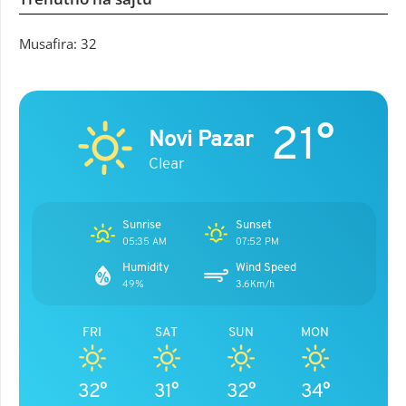
Musafira: 32
21°
Novi Pazar
Clear
Sunrise
Sunset
05:35 AM
07:52 PM
Humidity
Wind Speed
49%
3.6Km/h
FRI
SAT
SUN
MON
32°
31°
32°
34°