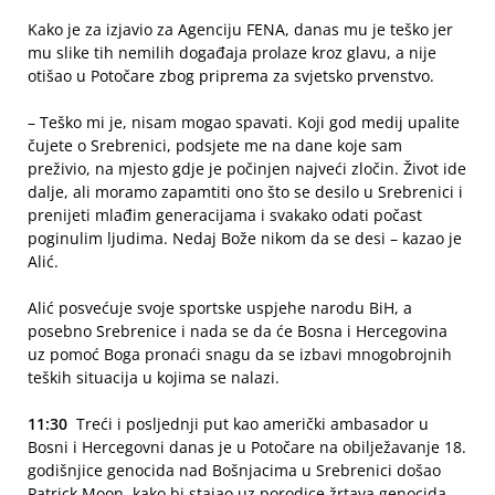
Kako je za izjavio za Agenciju FENA, danas mu je teško jer
mu slike tih nemilih događaja prolaze kroz glavu, a nije
otišao u Potočare zbog priprema za svjetsko prvenstvo.
– Teško mi je, nisam mogao spavati. Koji god medij upalite
čujete o Srebrenici, podsjete me na dane koje sam
preživio, na mjesto gdje je počinjen najveći zločin. Život ide
dalje, ali moramo zapamtiti ono što se desilo u Srebrenici i
prenijeti mlađim generacijama i svakako odati počast
poginulim ljudima. Nedaj Bože nikom da se desi – kazao je
Alić.
Alić posvećuje svoje sportske uspjehe narodu BiH, a
posebno Srebrenice i nada se da će Bosna i Hercegovina
uz pomoć Boga pronaći snagu da se izbavi mnogobrojnih
teških situacija u kojima se nalazi.
11:30
Treći i posljednji put kao američki ambasador u
Bosni i Hercegovni danas je u Potočare na obilježavanje 18.
godišnjice genocida nad Bošnjacima u Srebrenici došao
Patrick Moon, kako bi stajao uz porodice žrtava genocida,