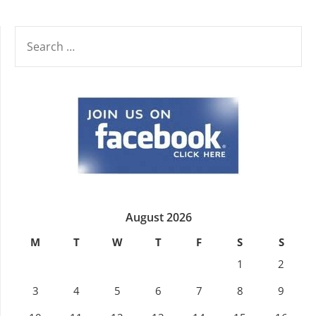
SEARCH
FOR:
August 2026
M
T
W
T
F
S
S
1
2
3
4
5
6
7
8
9