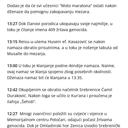
Dodao je da će svi učesnici “Moto maratona” ostati nakon
dženaze da pomognu zakopavanju mezara.
13:27
Dok članovi porodica ukopavaju svoje najmilije, u
toku je čitanje imena 409 žrtava genocida.
13:15
Reisu-u-ulema
Husein ef. Kavazović se nakon
namaza obratio prisutnima, a u toku je nošenje tabuta od
Musalle do mezarja
.
13:00
U toku je klanjanje podne-ikindije namaza. Naime,
ovaj namaz se klanja spojeno zbog posebnih okolnosti.
Dženaza namaz bit će klanjana u 13.35
.
12:42
Okupljenim se obratio načelnik Srebrenice Ćamil
Duraković. Nakon toga se učilo iz Kur’ana i proučena je
ilahija „Šehidi”.
12:27
Mnogi zvaničnici položili su cvijeće i vijence u
Memorijalnom centru Potočari, odajući počast žrtvama
genocida. Dok je Omladinski hor Zenica izvodio Srebrenički