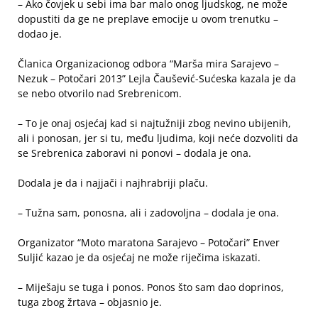
– Ako čovjek u sebi ima bar malo onog ljudskog, ne može
dopustiti da ge ne preplave emocije u ovom trenutku –
dodao je.
Članica Organizacionog odbora “Marša mira Sarajevo –
Nezuk – Potočari 2013” Lejla Čaušević-Sućeska kazala je da
se nebo otvorilo nad Srebrenicom.
– To je onaj osjećaj kad si najtužniji zbog nevino ubijenih,
ali i ponosan, jer si tu, među ljudima, koji neće dozvoliti da
se Srebrenica zaboravi ni ponovi – dodala je ona.
Dodala je da i najjači i najhrabriji plaču.
– Tužna sam, ponosna, ali i zadovoljna – dodala je ona.
Organizator “Moto maratona Sarajevo – Potočari” Enver
Suljić kazao je da osjećaj ne može riječima iskazati.
– Miješaju se tuga i ponos. Ponos što sam dao doprinos,
tuga zbog žrtava – objasnio je.