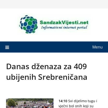
Skip
to
content
Menu
Danas dženaza za 409
ubijenih Srebreničana
14:10
Svi dijelimo tugu i
vječni bol onih koji su