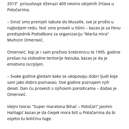
2013” prisustvuje dženazi 409 nevino ubijenih žrtava u
Potočarima.
– Sinoć smo prenijeli tabute do Musalle, sve je prošlo u
najboljem redu. Noć smo proveli u tišini – kazao je za Fenu
predsjednik Pododbora za organizaciju “Marša mira”
Muhizin Omerović.
Omerović, koji je i sam preživio Srebrenicu te 1995. godine
prešao na slobodne teritorije Nezuka, kazao je da je
emotivno iscrpljen.
– Svake godine gledam kako se ukopavaju dobri ljudi koje
sam jako dobro poznavao. Ove godine poznajem njih
deset. Dan ću provesti s njihovim porodicama – dodao je
Omerović.
Idejni tvorac “Super maratona Bihać – Potočari” Jasmin
Halilagić kazao je da čovjek mora biti u Potočarima da bi
osjetio tu količinu tuge.