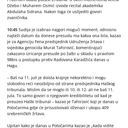
Džebo i Muharem Osmić izvode recital akademika
Abdulaha Sidrana. Nakon toga će uslijediti govori
zvaničnika.
10:45
Sudija je izabrao najgori mogući moment, odnosno
najteži datum da donese presudu ma kakva ona bila, kazao
je za Agenciju Fena predsjednik Udruženja žrtava i
svjedoka genocida Murat Tahirović, komentirajući
zakazano izricanje presude po žalbi u skladu s pravilom
98bis u postupku protiv Radovana Karadžića danas u
Hagu.
– Baš na 11. juli je doista krajnje nekorektno i mogu
slobodno reći neozbiljno od strane predsjednika Haškog
tribunala. Mislim da se moglo ili 10. ili 12. ali ne baš 11.
jula. To samo govori o njegovom kredibilitetu od kad je
preuzeo Haški tribunal – kazao je Tahirović koji je danas u
Potočarima gdje će prisustvovati dženazi i ukopu 409
srebreničkih žrtava.
Upitan kako je danas u Potočarima kazao je „kada vidite