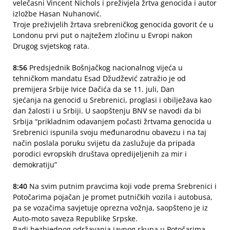
velečasni Vincent Nichols i preživjela žrtva genocida i autor
izložbe Hasan Nuhanović.
Troje preživjelih žrtava srebreničkog genocida govorit će u
Londonu prvi put o najtežem zločinu u Evropi nakon
Drugog svjetskog rata.
8:56
Predsjednik Bošnjačkog nacionalnog vijeća u
tehničkom mandatu Esad Džudžević zatražio je od
premijera Srbije Ivice Dačića da se 11. juli, Dan
sjećanja na genocid u Srebrenici, proglasi i obilježava kao
dan žalosti i u Srbiji. U saopštenju BNV se navodi da bi
Srbija “prikladnim odavanjem počasti žrtvama genocida u
Srebrenici ispunila svoju međunarodnu obavezu i na taj
način poslala poruku svijetu da zaslužuje da pripada
porodici evropskih društava opredijeljenih za mir i
demokratiju”
8:40
Na svim putnim pravcima koji vode prema Srebrenici i
Potočarima pojačan je promet putničkih vozila i autobusa,
pa se vozačima savjetuje oprezna vožnja, saopšteno je iz
Auto-moto saveza Republike Srpske.
Radi bezbjednog održavanja javnog skupa u Potočarima