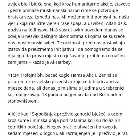
uvijek bio i bit će onaj koji kroz humanitarne akcije, stavove
i geste pomaže muslimanski narod čime se potvrđuje
bratska veza između nas. Mi možemo biti ponosni na našu
vjeru koja različite vjere i rase spaja, a uzvišeni Allah dž.š.
poziva na jedinstvo. Naš susret ovim povodom danas se
odvija u nesvakidašnjim okolnostima s kojima se susreće
naš muslimanski svijet. Te okolnosti pred nas postavljaju
izazov da preuzmemo inicijativu i da pomognemo da se
dijalogu da pravo mjesto u rješavanju problema u našim
zemljama – kazao je Al-Harbey.
11:34
Trofejni bh. bacač kugle Hamza Alić u Zenici se
priprema za svjetsko prvenstvo koje će biti održano za
mjesec dana, ali danas je mislima s ljudima u Srebrenici
koji obilježavaju 18 godina od genocida nad Bošnjačkim
stanovništvom.
Alić je kao 15-godišnjak preživio genocid bježeći s ocem
kroz šume i minska polja pod rafalima koji su dolazili s
četničkih položaja. Njegov brat je uhvaćen i proveo je
sedam mjeseci u logoru, ali razmijenjen je i preživio je rat.