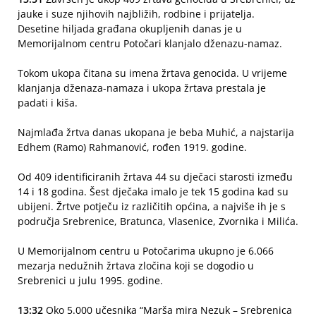
jauke i suze njihovih najbližih, rodbine i prijatelja.
Desetine hiljada građana okupljenih danas je u
Memorijalnom centru Potočari klanjalo dženazu-namaz.
Tokom ukopa čitana su imena žrtava genocida. U vrijeme
klanjanja dženaza-namaza i ukopa žrtava prestala je
padati i kiša.
Najmlađa žrtva danas ukopana je beba Muhić, a najstarija
Edhem (Ramo) Rahmanović, rođen 1919. godine.
Od 409 identificiranih žrtava 44 su dječaci starosti između
14 i 18 godina. Šest dječaka imalo je tek 15 godina kad su
ubijeni. Žrtve potječu iz različitih općina, a najviše ih je s
područja Srebrenice, Bratunca, Vlasenice, Zvornika i Milića.
U Memorijalnom centru u Potočarima ukupno je 6.066
mezarja nedužnih žrtava zločina koji se dogodio u
Srebrenici u julu 1995. godine.
13:32
Oko 5.000 učesnika “Marša mira Nezuk – Srebrenica