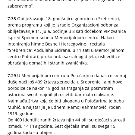
zaboravimo”.
7:35
Obilježavanje 18. godišnjice genocida u Srebrenici,
prema programu koji je izradio Organizacioni odbor za
obilježavanje 11. jula, počinje u 8 sati dočekom VIP zvanica
ispred Spomen-sobe u Memorijalnom centru. Nakon
intoniranja himne Bosne i Hercegovine i recitala
“Srebrenica” Abdulaha Sidrana, u 11 sati u Memorijalnom
centru Potočari, preko puta sakralnog dijela, uslijedit će
obraćanja domaćih i stranih zvaničnika.
7:29
U Memorijalnom centru u Potočarima danas će smiraj
duše naći još 409 žrtava genocida u Srebrenici, a njihove
porodice će nakon 18 godina traganja za posmrtnim
ostacima svojih najmilijih osjetiti bar malo olakšanje.
Najmlađa žrtva koja će biti ukopana u Potočarima je beba
Muhić, a najstarija je Edhem (Ramo) Rahmanović, rođen
1919. godine.
Od 409 identificiranih žrtava njih 44 bili su dječaci starosti
između 14 i 18 godina. Šest dječaka imali su svega 15
godina kada su ubijeni.