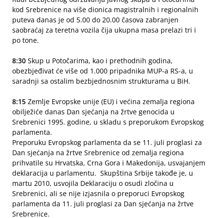
kod Srebrenice na više dionica magistralnih i regionalnih
puteva danas je od 5.00 do 20.00 časova zabranjen
saobraćaj za teretna vozila čija ukupna masa prelazi tri i
po tone.
8:30
Skup u Potočarima, kao i prethodnih godina,
obezbjeđivat će više od 1.000 pripadnika MUP-a RS-a, u
saradnji sa ostalim bezbjednosnim strukturama u BiH.
8:15
Zemlje Evropske unije (EU) i većina zemalja regiona
obilježiće danas Dan sjećanja na žrtve genocida u
Srebrenici 1995. godine, u skladu s preporukom Evropskog
parlamenta.
Preporuku Evropskog parlamenta da se 11. juli proglasi za
Dan sjećanja na žrtve Srebrenice od zemalja regiona
prihvatile su Hrvatska, Crna Gora i Makedonija, usvajanjem
deklaracija u parlamentu. Skupština Srbije takođe je, u
martu 2010, usvojila Deklaraciju o osudi zločina u
Srebrenici, ali se nije izjasnila o preporuci Evropskog
parlamenta da 11. juli proglasi za Dan sjećanja na žrtve
Srebrenice.