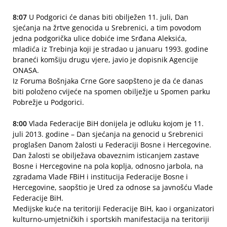
8:07
U Podgorici će danas biti obilježen 11. juli, Dan
sjećanja na žrtve genocida u Srebrenici, a tim povodom
jedna podgorička ulice dobiće ime Srđana Aleksića,
mladića iz Trebinja koji je stradao u januaru 1993. godine
braneći komšiju drugu vjere, javio je dopisnik Agencije
ONASA.
Iz Foruma Bošnjaka Crne Gore saopšteno je da će danas
biti položeno cvijeće na spomen obilježje u Spomen parku
Pobrežje u Podgorici.
8:00
Vlada Federacije BiH donijela je odluku kojom je 11.
juli 2013. godine – Dan sjećanja na genocid u Srebrenici
proglašen Danom žalosti u Federaciji Bosne i Hercegovine.
Dan žalosti se obilježava obaveznim isticanjem zastave
Bosne i Hercegovine na pola koplja, odnosno jarbola, na
zgradama Vlade FBiH i institucija Federacije Bosne i
Hercegovine, saopštio je Ured za odnose sa javnošću Vlade
Federacije BiH.
Medijske kuće na teritoriji Federacije BiH, kao i organizatori
kulturno-umjetničkih i sportskih manifestacija na teritoriji