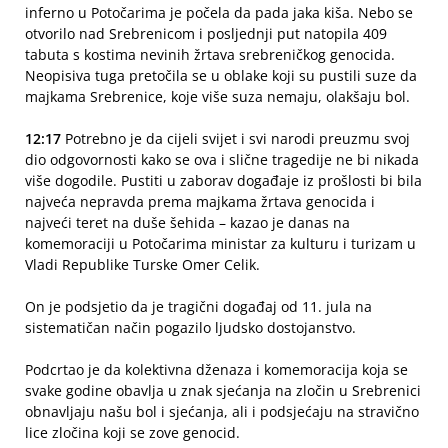
inferno u Potočarima je počela da pada jaka kiša. Nebo se
otvorilo nad Srebrenicom i posljednji put natopila 409
tabuta s kostima nevinih žrtava srebreničkog genocida.
Neopisiva tuga pretočila se u oblake koji su pustili suze da
majkama Srebrenice, koje više suza nemaju, olakšaju bol.
12:17
Potrebno je da cijeli svijet i svi narodi preuzmu svoj
dio odgovornosti kako se ova i slične tragedije ne bi nikada
više dogodile. Pustiti u zaborav događaje iz prošlosti bi bila
najveća nepravda prema majkama žrtava genocida i
najveći teret na duše šehida – kazao je danas na
komemoraciji u Potočarima ministar za kulturu i turizam u
Vladi Republike Turske Omer Celik.
On je podsjetio da je tragični događaj od 11. jula na
sistematičan način pogazilo ljudsko dostojanstvo.
Podcrtao je da kolektivna dženaza i komemoracija koja se
svake godine obavlja u znak sjećanja na zločin u Srebrenici
obnavljaju našu bol i sjećanja, ali i podsjećaju na stravično
lice zločina koji se zove genocid.