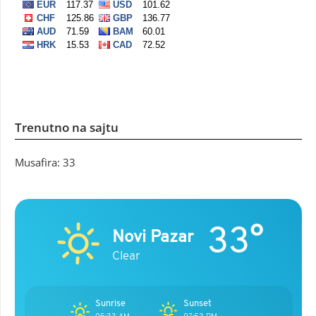
Trenutno na sajtu
Musafira: 33
33°
Novi Pazar
Clear
Sunrise
Sunset