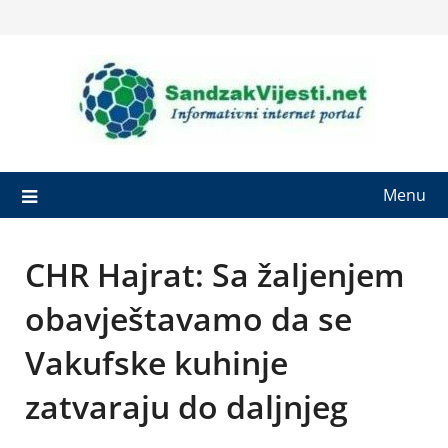
Skip
to
content
Menu
CHR Hajrat: Sa žaljenjem
obavještavamo da se
Vakufske kuhinje
zatvaraju do daljnjeg