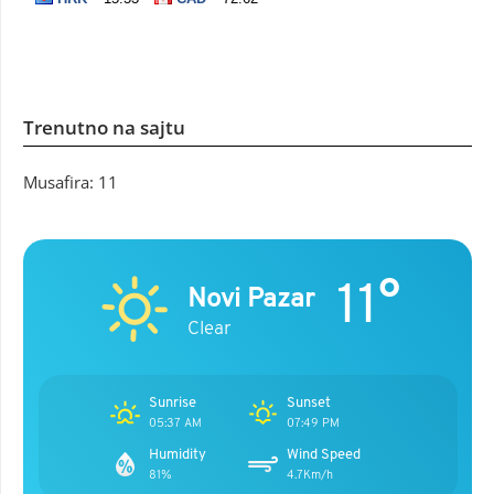
Trenutno na sajtu
Musafira: 11
11°
Novi Pazar
Clear
Sunrise
Sunset
05:37 AM
07:49 PM
Humidity
Wind Speed
81%
4.7Km/h