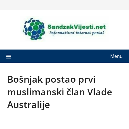
Skip
to
content
Menu
Bošnjak postao prvi
muslimanski član Vlade
Australije