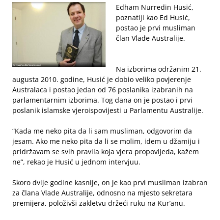
Edham Nurredin Husić,
poznatiji kao Ed Husić,
postao je prvi musliman
član Vlade Australije.
Na izborima održanim 21.
augusta 2010. godine, Husić je dobio veliko povjerenje
Australaca i postao jedan od 76 poslanika izabranih na
parlamentarnim izborima. Tog dana on je postao i prvi
poslanik islamske vjeroispovijesti u Parlamentu Australije.
“Kada me neko pita da li sam musliman, odgovorim da
jesam. Ako me neko pita da li se molim, idem u džamiju i
pridržavam se svih pravila koja vjera propovijeda, kažem
ne”, rekao je Husić u jednom intervjuu.
Skoro dvije godine kasnije, on je kao prvi musliman izabran
za člana Vlade Australije, odnosno na mjesto sekretara
premijera, položivši zakletvu držeći ruku na Kur’anu.